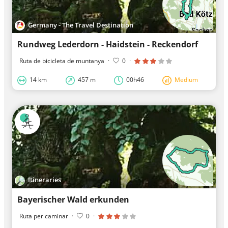
Germany - The Travel Destination
Rundweg Lederdorn - Haidstein - Reckendorf
Ruta de bicicleta de muntanya
·
0
·
14 km
457 m
00h46
Medium
Itineraries
Bayerischer Wald erkunden
Ruta per caminar
·
0
·