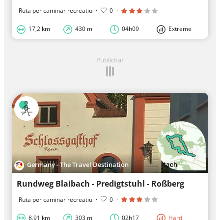
Ruta per caminar recreatiu
·
0
·
17,2 km
430 m
04h09
Extreme
Publicitat
Germany - The Travel Destination
Rundweg Blaibach - Predigtstuhl - Roßberg
Ruta per caminar recreatiu
·
0
·
8,91 km
303 m
02h17
Hard