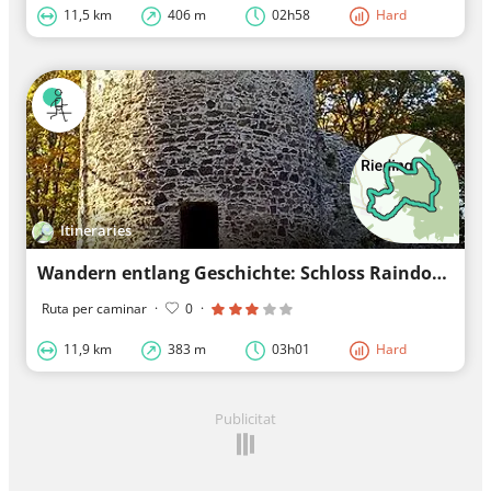
11,5 km
406 m
02h58
Hard
Itineraries
Wandern entlang Geschichte: Schloss Raindorf
Ruta per caminar
·
0
·
11,9 km
383 m
03h01
Hard
Publicitat