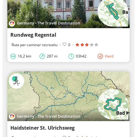
Germany - The Travel Destination
Rundweg Regental
Ruta per caminar recreatiu
·
0
·
16,2 km
287 m
03h42
Hard
Germany - The Travel Destination
Haidsteiner St. Ulrichsweg