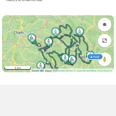
PLUS
5 km
Dades del mapa
© Thunderforest
© OpenStreetMap contributors