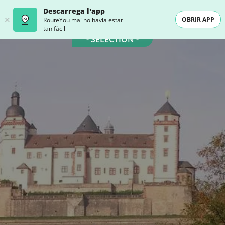
Descarrega l'app
OBRIR APP
RouteYou mai no havia estat
tan fàcil
- SELECTION -