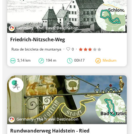
Germany - The Travel Destination
Friedrich-Nitzsche-Weg
Ruta de bicicleta de muntanya
·
0
·
5,14 km
194 m
00h17
Medium
Germany - The Travel Destination
Rundwanderweg Haidstein - Ried