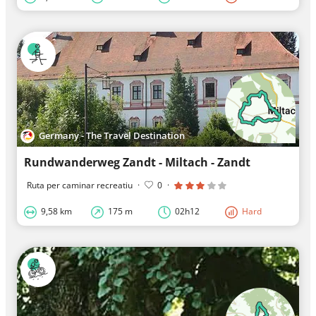
Germany - The Travel Destination
Rundwanderweg Zandt - Miltach - Zandt
Ruta per caminar recreatiu
·
0
·
9,58 km
175 m
02h12
Hard