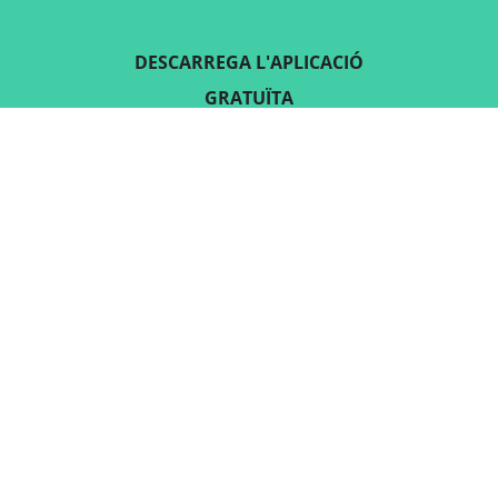
DESCARREGA L'APLICACIÓ
GRATUÏTA
SEGUEIX-NOS