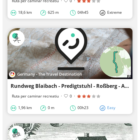
Ruta per caminar recreatiu
·
0
·
18,6 km
625 m
04h45
Extreme
Germany - The Travel Destination
Rundweg Blaibach - Predigtstuhl - Roßberg - Abkürzung
Ruta per caminar recreatiu
·
0
·
1,96 km
0 m
00h23
Easy