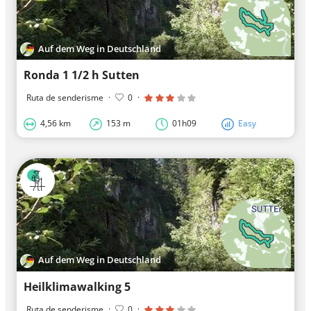
Auf dem Weg in Deutschland
Ronda 1 1/2 h Sutten
Ruta de senderisme
·
0
·
4,56 km
153 m
01h09
Easy
Auf dem Weg in Deutschland
Heilklimawalking 5
Ruta de senderisme
·
0
·