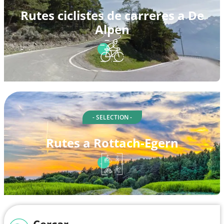
Rutes ciclistes de carreres a De
Alpen
- SELECTION -
Rutes a Rottach-Egern
Cercar