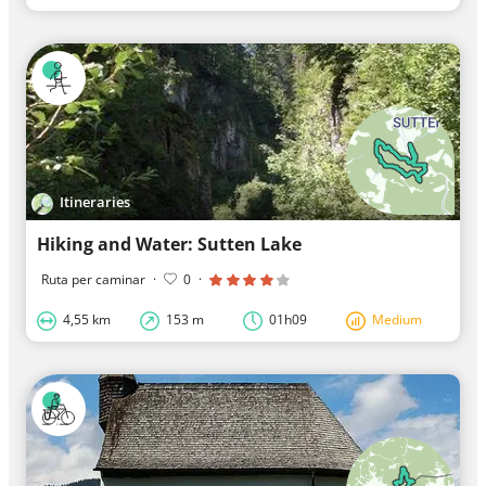
Itineraries
Hiking and Water: Sutten Lake
Ruta per caminar
·
0
·
4,55 km
153 m
01h09
Medium