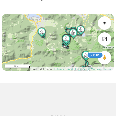
PLUS
5 km
Dades del mapa
© Thunderforest
© OpenStreetMap contributors