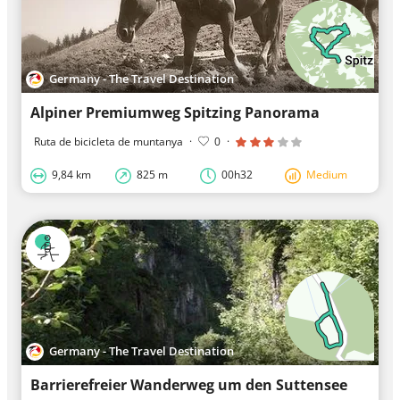
Germany - The Travel Destination
Alpiner Premiumweg Spitzing Panorama
Ruta de bicicleta de muntanya
·
0
·
9,84 km
825 m
00h32
Medium
Germany - The Travel Destination
Barrierefreier Wanderweg um den Suttensee