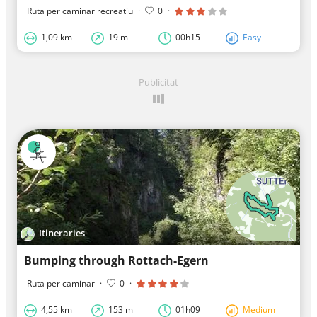
Ruta per caminar recreatiu
·
0
·
1,09 km
19 m
00h15
Easy
Publicitat
Itineraries
Bumping through Rottach-Egern
Ruta per caminar
·
0
·
4,55 km
153 m
01h09
Medium