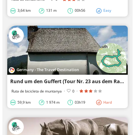
3,64 km
131 m
00h56
Easy
Germany - The Travel Destination
Rund um den Guffert (Tour Nr. 23 aus dem RadlTraum Süd)
Ruta de bicicleta de muntanya
·
0
·
59,9 km
1 974 m
03h19
Hard