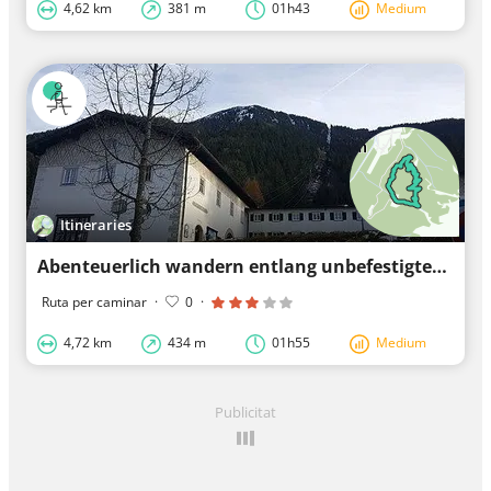
4,62 km
381 m
01h43
Medium
Itineraries
Abenteuerlich wandern entlang unbefestigter Wege in Rottach-Egern
Ruta per caminar
·
0
·
4,72 km
434 m
01h55
Medium
Publicitat