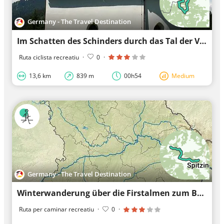
Germany - The Travel Destination
Im Schatten des Schinders durch das Tal der Valepp
Ruta ciclista recreatiu
·
0
·
13,6 km
839 m
00h54
Medium
Germany - The Travel Destination
Winterwanderung über die Firstalmen zum Bodenschneidhaus
Ruta per caminar recreatiu
·
0
·