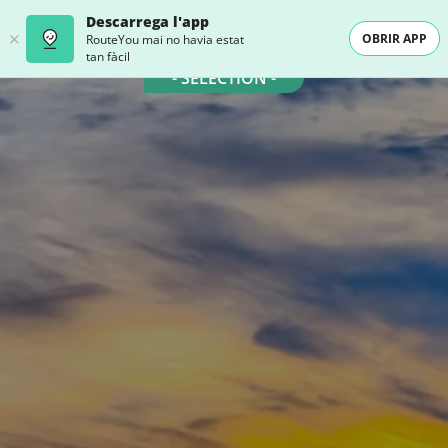
Descarrega l'app
OBRIR APP
RouteYou mai no havia estat
tan fàcil
- SELECTION -