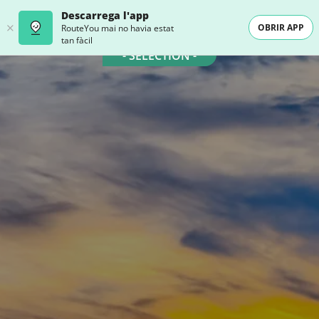
Descarrega l'app
OBRIR APP
RouteYou mai no havia estat
tan fàcil
- SELECTION -