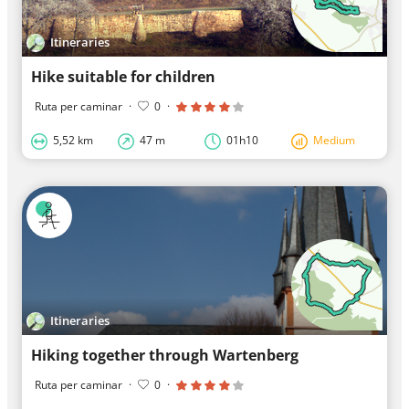
Itineraries
Hike suitable for children
Ruta per caminar
·
0
·
5,52 km
47 m
01h10
Medium
Itineraries
Hiking together through Wartenberg
Ruta per caminar
·
0
·