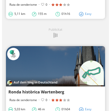
Ruta de senderisme
·
0
·
5,11 km
155 m
01h16
Easy
Publicitat
Auf dem Weg in Deutschland
Ronda històrica Wartenberg
Ruta de senderisme
·
0
·
5,03 km
46 m
01h04
Easy