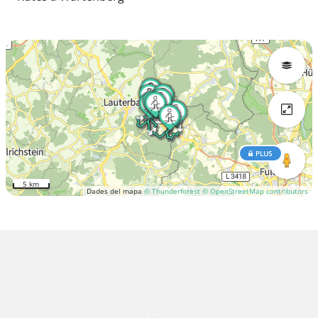
PLUS
5 km
Dades del mapa
© Thunderforest
© OpenStreetMap contributors