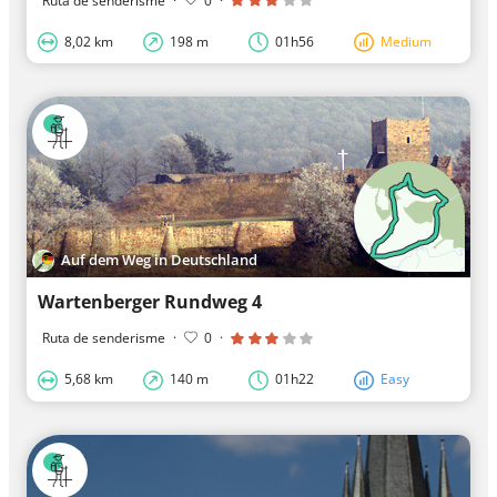
Ruta de senderisme
·
0
·
8,02 km
198 m
01h56
Medium
Auf dem Weg in Deutschland
Wartenberger Rundweg 4
Ruta de senderisme
·
0
·
5,68 km
140 m
01h22
Easy