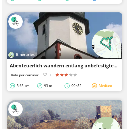
Itineraries
Abenteuerlich wandern entlang unbefestigter Wege
Ruta per caminar
·
0
·
3,63 km
93 m
00h52
Medium