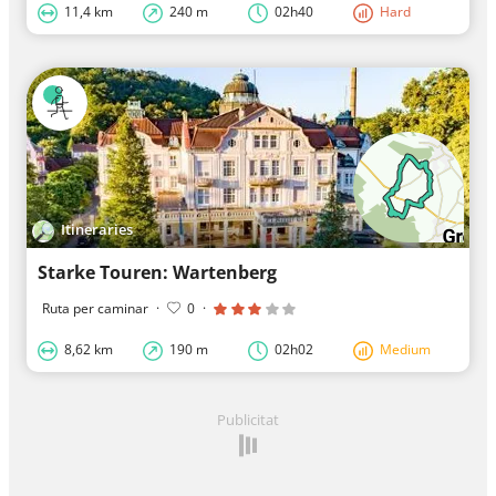
11,4 km
240 m
02h40
Hard
Itineraries
Starke Touren: Wartenberg
Ruta per caminar
·
0
·
8,62 km
190 m
02h02
Medium
Publicitat