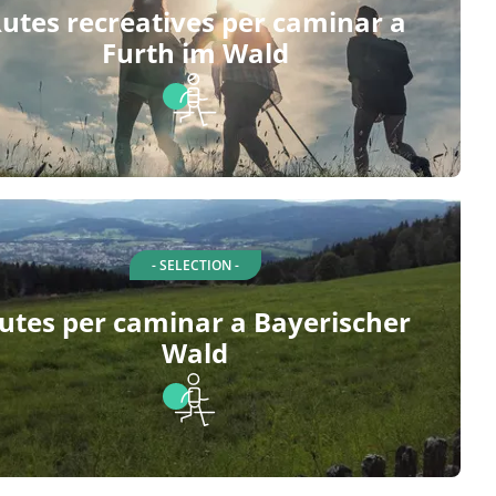
utes recreatives per caminar a
Furth im Wald
- SELECTION -
utes per caminar a Bayerischer
Wald