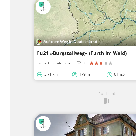
Auf dem Weg in Deutschland
Fu21 »Burgstallweg« (Furth im Wald)
Ruta de senderisme
·
0
·
5,71 km
179 m
01h26
Publicitat