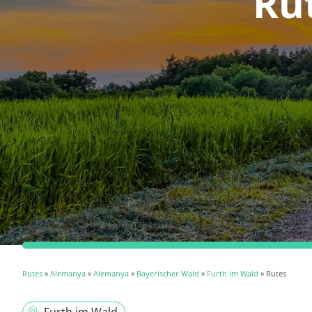
Ru
Rutes
»
Alemanya
»
Alemanya
»
Bayerischer Wald
»
Furth im Wald
» Rutes