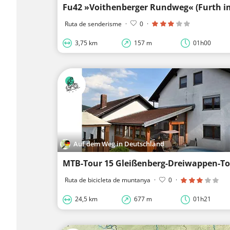
Fu42 »Voithenberger Rundweg« (Furth i
Ruta de senderisme
·
0
·
3,75 km
157 m
01h00
Auf dem Weg in Deutschland
MTB-Tour 15 Gleißenberg-Dreiwappen-T
Ruta de bicicleta de muntanya
·
0
·
24,5 km
677 m
01h21