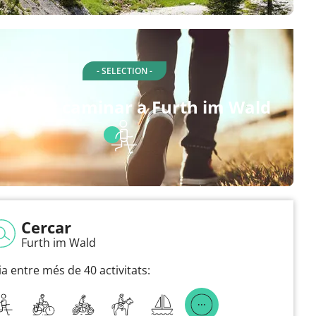
- SELECTION -
tes per caminar a Furth im Wald
Cercar
Furth im Wald
ia entre més de 40 activitats: