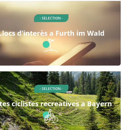
- SELECTION -
Llocs d'interès a Furth im Wald
- SELECTION -
tes ciclistes recreatives a Bayern