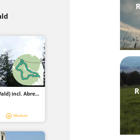
R
ald
R
Fu09 »Camí dels Tres Escuts« (Furth im Wald) incl. Abreviació
Medium