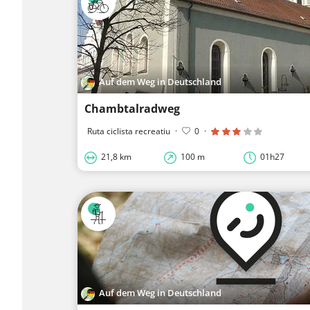
Auf dem Weg in Deutschland
Chambtalradweg
Ruta ciclista recreatiu
·
0
·
21,8 km
100 m
01h27
Auf dem Weg in Deutschland