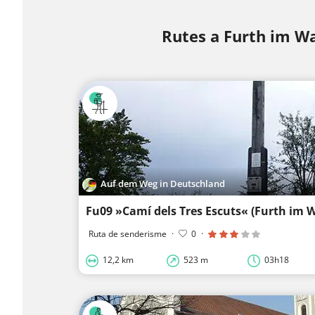
Rutes a Furth im W
Auf dem Weg in Deutschland
Ruta de senderisme
·
0
·
12,2 km
523 m
03h18