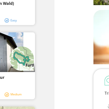
m Wald)
Easy
Ru
our
Tr
Medium