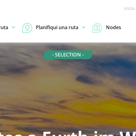
Visita
ruta
Planifiqui una ruta
Nodes
- SELECTION -