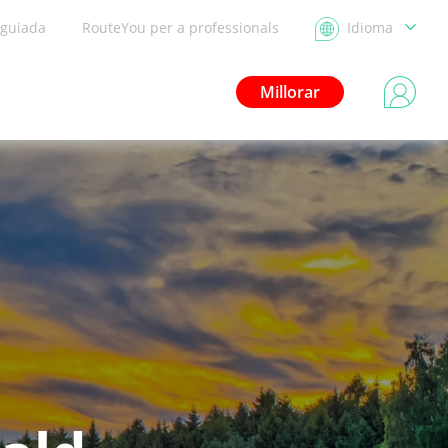
 guiada
RouteYou per a professionals
Idioma
Millorar