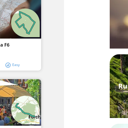
na F6
Easy
Ru