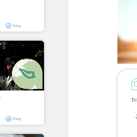
Easy
R
a
Tr
Easy