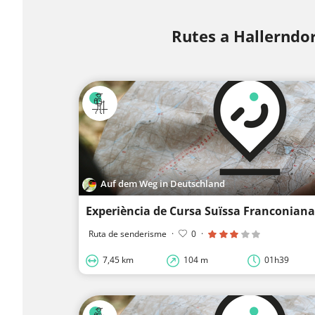
Rutes a Hallerndo
Auf dem Weg in Deutschland
Experiència de Cursa Suïssa Franconiana
Ruta de senderisme
·
0
·
7,45 km
104 m
01h39