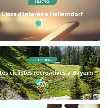
- SELECTION -
Llocs d'interès a Hallerndorf
- SELECTION -
tes ciclistes recreatives a Bayern