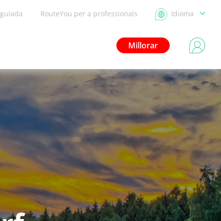
 guiada
RouteYou per a professionals
Idioma
Millorar