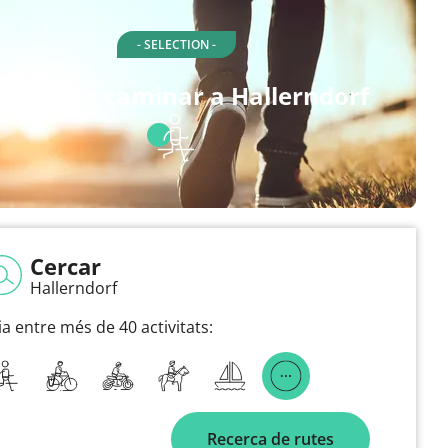
- SELECTION -
utes per caminar a Hallerndorf
Cercar
Hallerndorf
ia entre més de 40 activitats:
Recerca de rutes