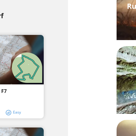
Ru
rf
 F7
Easy