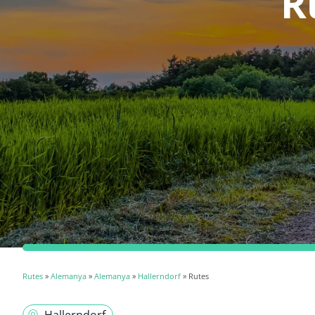
R
Rutes
»
Alemanya
»
Alemanya
»
Hallerndorf
» Rutes