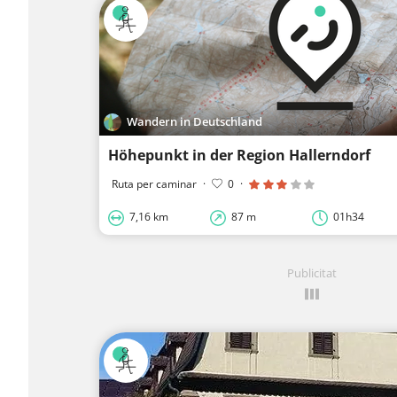
Wandern in Deutschland
Höhepunkt in der Region Hallerndorf
Ruta per caminar
·
0
·
7,16 km
87 m
01h34
Publicitat