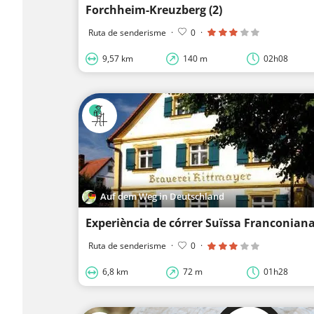
Forchheim-Kreuzberg (2)
Ruta de senderisme
·
0
·
9,57 km
140 m
02h08
Auf dem Weg in Deutschland
Experiència de córrer Suïssa Franconian
Ruta de senderisme
·
0
·
6,8 km
72 m
01h28