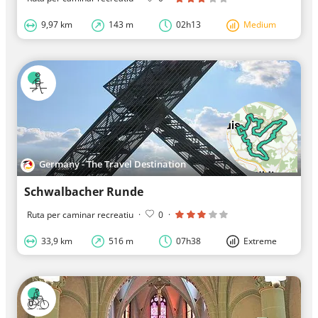
9,97 km
143 m
02h13
Medium
Germany - The Travel Destination
Schwalbacher Runde
Ruta per caminar recreatiu
·
0
·
33,9 km
516 m
07h38
Extreme