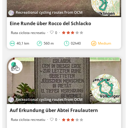
Recreational cycling routes from OCM
Eine Runde über Rocco del Schlacko
Ruta ciclista recreatiu
·
0
·
40,1 km
560 m
02h40
Medium
Recreational cycling routes from OCM
Auf Erkundung über Abtei Fraulautern
Ruta ciclista recreatiu
·
0
·