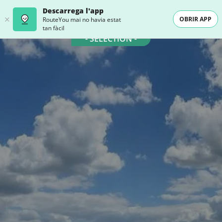
Descarrega l'app
OBRIR APP
RouteYou mai no havia estat
tan fàcil
- SELECTION -