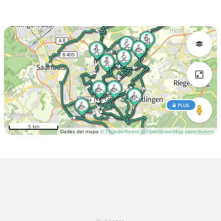
PLUS
5 km
Dades del mapa
© Thunderforest
© OpenStreetMap contributors