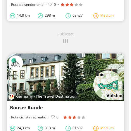
Ruta de senderisme
·
0
·
14,8 km
298 m
03h27
Medium
Publicitat
Germany - The Travel Destination
Bouser Runde
Ruta ciclista recreatiu
·
0
·
24,3 km
313 m
01h37
Medium