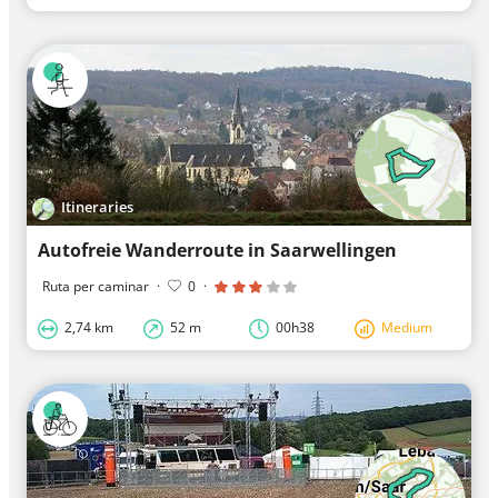
Itineraries
Autofreie Wanderroute in Saarwellingen
Ruta per caminar
·
0
·
2,74 km
52 m
00h38
Medium