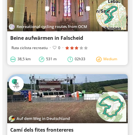
Recreational cycling routes from OCM
Beine aufwärmen in Falscheid
Ruta ciclista recreatiu
·
0
·
38,5 km
531 m
02h33
Medium
Auf dem Weg in Deutschland
Camí dels fites frontereres