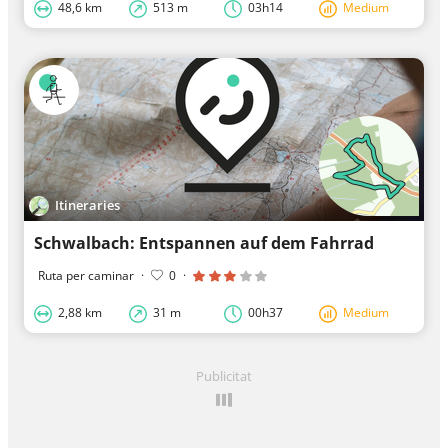
48,6 km
513 m
03h14
Medium
Itineraries
Schwalbach: Entspannen auf dem Fahrrad
Ruta per caminar
·
0
·
2,88 km
31 m
00h37
Medium
Publicitat