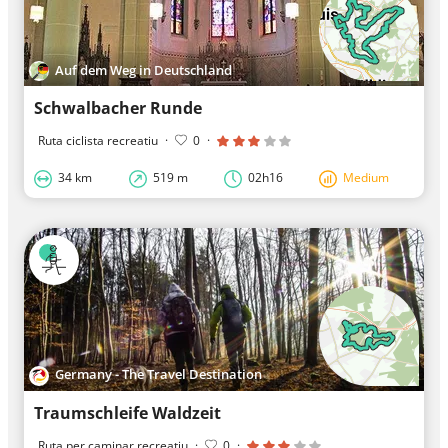
Auf dem Weg in Deutschland
Schwalbacher Runde
Ruta ciclista recreatiu
·
0
·
34 km
519 m
02h16
Medium
Germany - The Travel Destination
Traumschleife Waldzeit
Ruta per caminar recreatiu
·
0
·