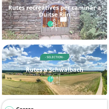
Rutes recreatives per caminar a
Duitse Rijn
- SELECTION -
Rutes a Schwalbach
Cercar