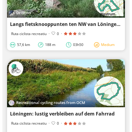
Dromos
Langs fietsknooppunten ten NW van Löningen
Ruta ciclista recreatiu
·
0
·
57,6 km
188 m
03h50
Medium
Recreational cycling routes from OCM
Löningen: lustig verbleiben auf dem Fahrrad
Ruta ciclista recreatiu
·
0
·