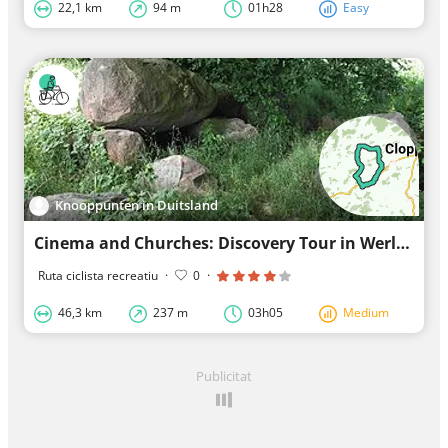
22,1 km
94 m
01h28
Easy
Knooppunten in Duitsland
Cinema and Churches: Discovery Tour in Werlte
Ruta ciclista recreatiu
·
0
·
46,3 km
237 m
03h05
Medium
Publicitat