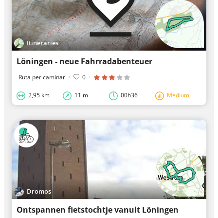
Itineraries
Löningen - neue Fahrradabenteuer
Ruta per caminar
·
0
·
2,95 km
11 m
00h36
Medium
Dromos
Ontspannen fietstochtje vanuit Löningen