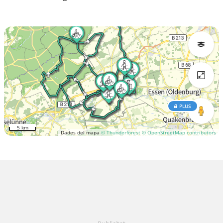
PLUS
5 km
Dades del mapa
© Thunderforest
© OpenStreetMap contributors