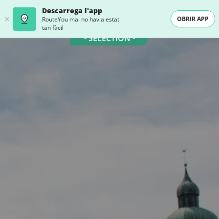
Descarrega l'app
OBRIR APP
RouteYou mai no havia estat
tan fàcil
- SELECTION -