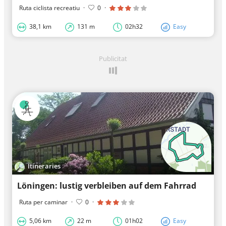
Ruta ciclista recreatiu
·
0
·
38,1 km
131 m
02h32
Easy
Publicitat
Itineraries
Löningen: lustig verbleiben auf dem Fahrrad
Ruta per caminar
·
0
·
5,06 km
22 m
01h02
Easy