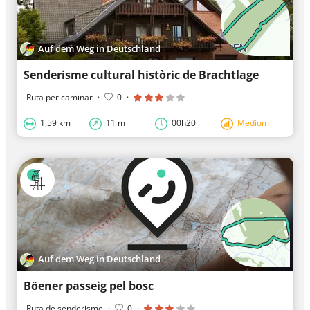
Auf dem Weg in Deutschland
Senderisme cultural històric de Brachtlage
Ruta per caminar
·
0
·
1,59 km
11 m
00h20
Medium
Auf dem Weg in Deutschland
Böener passeig pel bosc
Ruta de senderisme
·
0
·