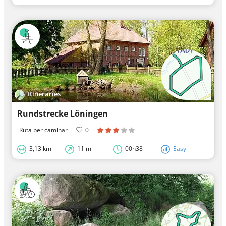
Itineraries
Rundstrecke Löningen
Ruta per caminar
·
0
·
3,13 km
11 m
00h38
Easy