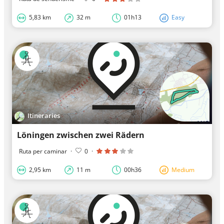
5,83 km
32 m
01h13
Easy
Itineraries
Löningen zwischen zwei Rädern
Ruta per caminar
·
0
·
2,95 km
11 m
00h36
Medium