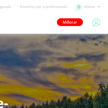
 guiada
RouteYou per a professionals
Idioma
Millorar
e-