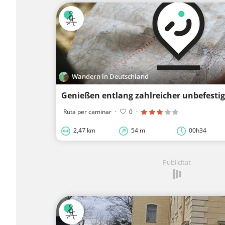
Wandern in Deutschland
Ruta per caminar
·
0
·
2,47 km
54 m
00h34
Publicitat