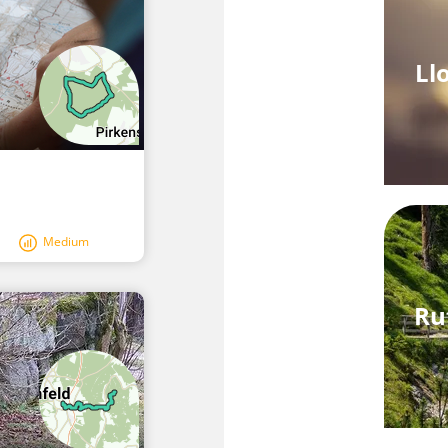
Ll
Medium
Ru