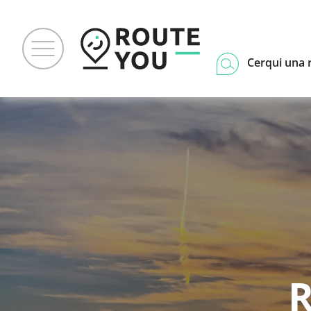
Cerqui una 
R