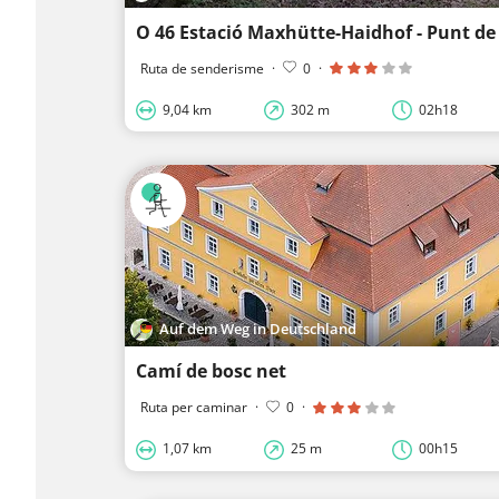
Ruta de senderisme
·
0
·
9,04 km
302 m
02h18
Auf dem Weg in Deutschland
Camí de bosc net
Ruta per caminar
·
0
·
1,07 km
25 m
00h15