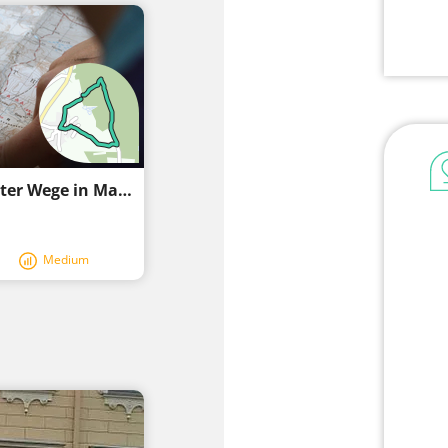
Genießen entlang zahlreicher unbefestigter Wege in Maxhütte-Haidhof
Medium