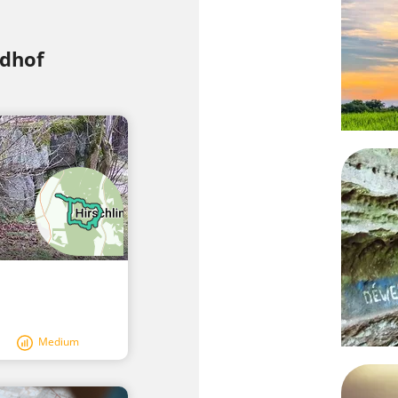
idhof
Medium