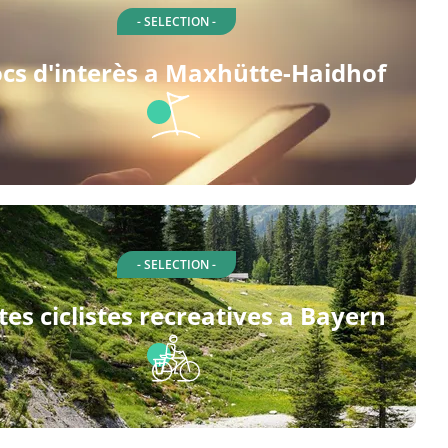
- SELECTION -
ocs d'interès a Maxhütte-Haidhof
- SELECTION -
tes ciclistes recreatives a Bayern