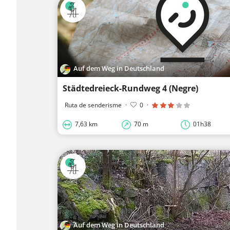
Auf dem Weg in Deutschland
Städtedreieck-Rundweg 4 (Negre)
Ruta de senderisme
·
0
·
7,63 km
70 m
01h38
Auf dem Weg in Deutschland