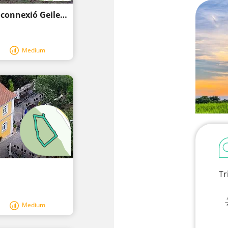
O 46 Estació Maxhütte-Haidhof - Punt de connexió Geilenberg (Rectàngul vermell)
Medium
Tr
Medium