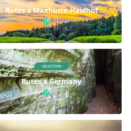
Rutes a Maxhütte-Haidhof
- SELECTION -
Rutes a Germany