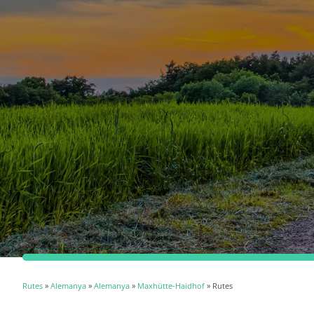
Rutes
»
Alemanya
»
Alemanya
»
Maxhütte-Haidhof
» Rutes