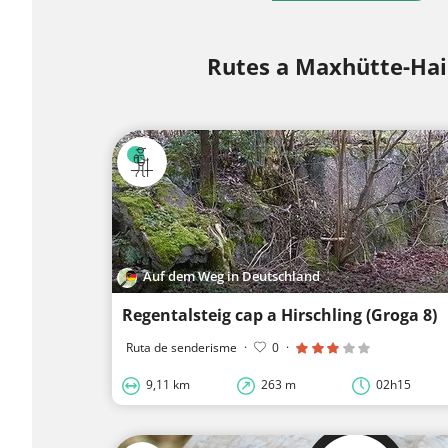
Rutes a Maxhütte-Ha
Auf dem Weg in Deutschland
Regentalsteig cap a Hirschling (Groga 8)
Ruta de senderisme
·
0
·
9,11 km
263 m
02h15