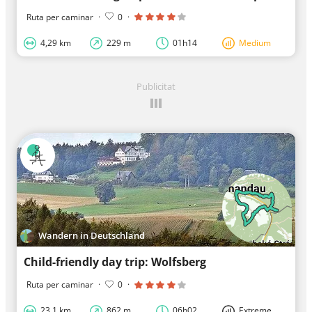
Ruta per caminar
·
0
·
4,29 km
229 m
01h14
Medium
Publicitat
Wandern in Deutschland
Child-friendly day trip: Wolfsberg
Ruta per caminar
·
0
·
23,1 km
862 m
06h02
Extreme