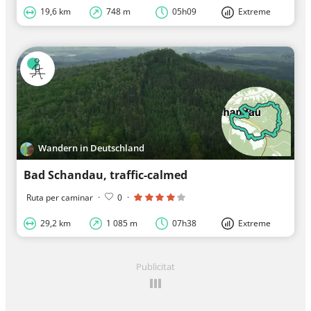
19,6 km
748 m
05h09
Extreme
Wandern in Deutschland
Bad Schandau, traffic-calmed
Ruta per caminar
·
0
·
29,2 km
1 085 m
07h38
Extreme
Publicitat