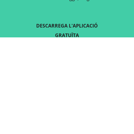
DESCARREGA L'APLICACIÓ
GRATUÏTA
SEGUEIX-NOS