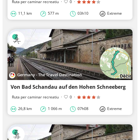
Ruta per caminar recreatiu
·
0
·
11,1 km
577 m
03h10
Extreme
Germany - The Travel Destination
Von Bad Schandau auf den Hohen Schneeberg
Ruta per caminar recreatiu
·
0
·
26,8 km
1 066 m
07h08
Extreme