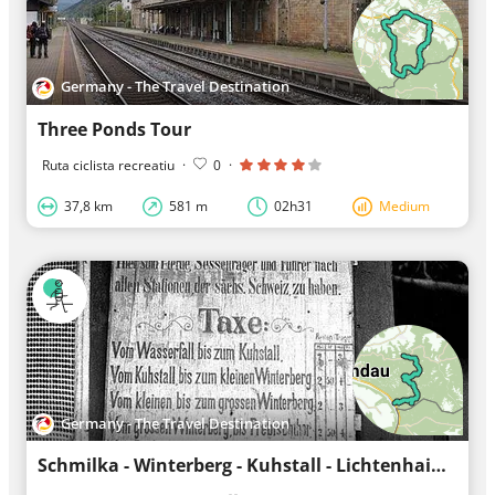
Germany - The Travel Destination
Three Ponds Tour
Ruta ciclista recreatiu
·
0
·
37,8 km
581 m
02h31
Medium
Germany - The Travel Destination
Schmilka - Winterberg - Kuhstall - Lichtenhainer Wasserfall