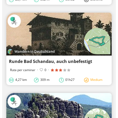
Wandern in Deutschland
Runde Bad Schandau, auch unbefestigt
Ruta per caminar
·
0
·
4,27 km
309 m
01h27
Medium