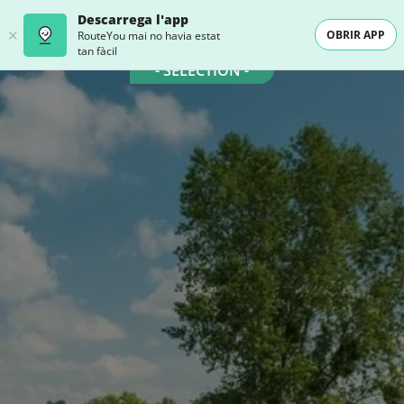
Descarrega l'app
OBRIR APP
RouteYou mai no havia estat
tan fàcil
- SELECTION -