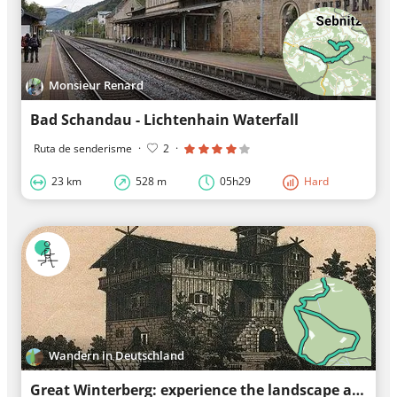
Monsieur Renard
Bad Schandau - Lichtenhain Waterfall
Ruta de senderisme
·
2
·
23 km
528 m
05h29
Hard
Wandern in Deutschland
Great Winterberg: experience the landscape around the mountain