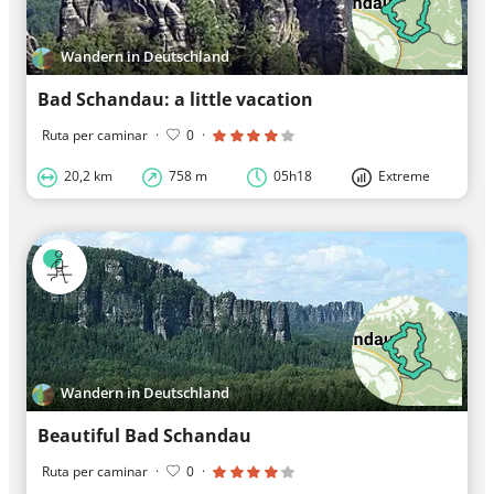
Wandern in Deutschland
Bad Schandau: a little vacation
Ruta per caminar
·
0
·
20,2 km
758 m
05h18
Extreme
Wandern in Deutschland
Beautiful Bad Schandau
Ruta per caminar
·
0
·