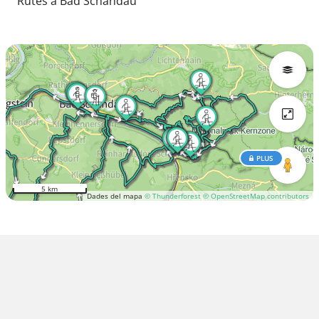
Rutes a Bad Schandau
PLUS
5 km
Dades del mapa
© Thunderforest
© OpenStreetMap contributors