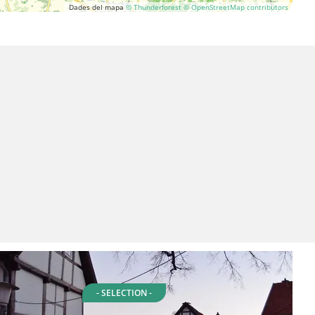
Dades del mapa
© Thunderforest
© OpenStreetMap contributors
- SELECTION -