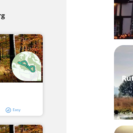
rg
Rut
Easy