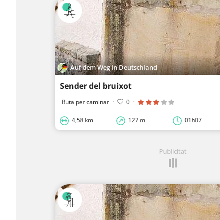
Auf dem Weg in Deutschland
Sender del bruixot
Ruta per caminar
·
0
·
4,58 km
127 m
01h07
Publicitat