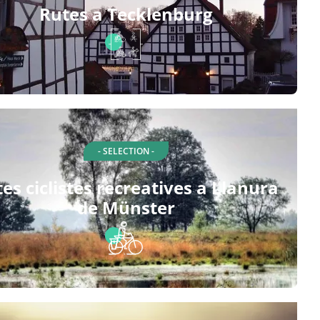
Rutes a Tecklenburg
- SELECTION -
es ciclistes recreatives a Llanura
de Münster