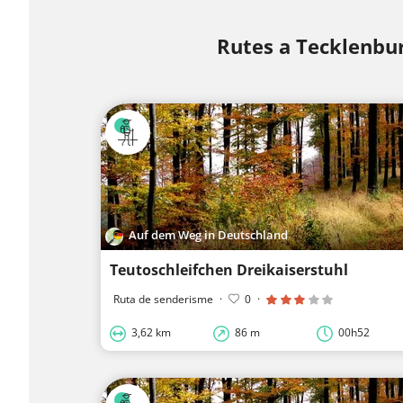
Rutes a Tecklenbu
Auf dem Weg in Deutschland
Teutoschleifchen Dreikaiserstuhl
Ruta de senderisme
·
0
·
3,62 km
86 m
00h52