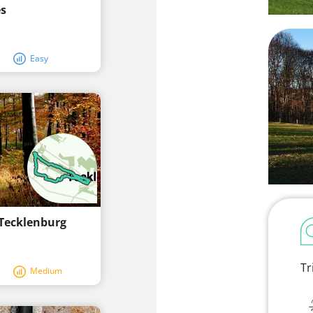
s
Easy
 Tecklenburg
Tr
Medium