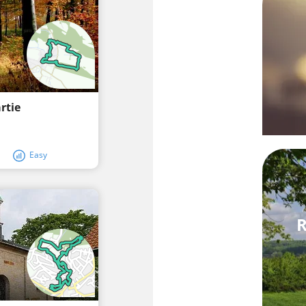
rtie
Easy
R