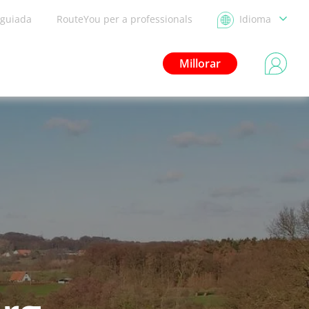
 guiada
RouteYou per a professionals
Idioma
Millorar