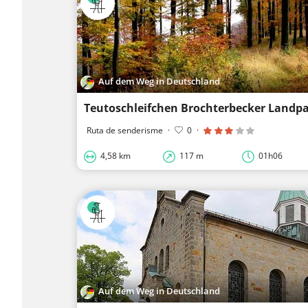
Auf dem Weg in Deutschland
Teutoschleifchen Brochterbecker Landpa
Ruta de senderisme
·
0
·
4,58 km
117 m
01h06
Auf dem Weg in Deutschland