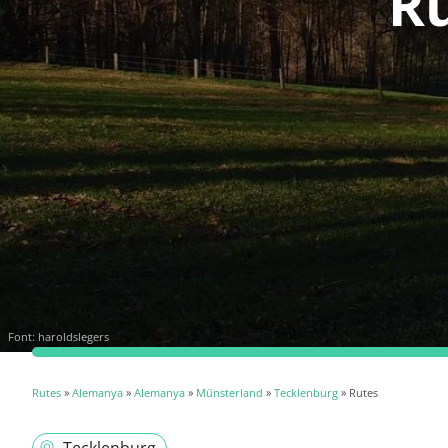
Ru
Font:
haroldslegers
Rutes
»
Alemanya
»
Alemanya
»
Münsterland
»
Tecklenburg
» Rutes