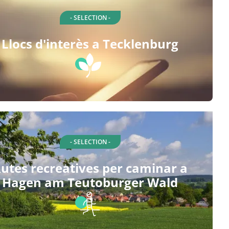
- SELECTION -
Llocs d'interès a Tecklenburg
- SELECTION -
utes recreatives per caminar a
Hagen am Teutoburger Wald