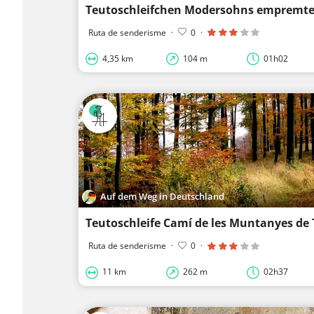
Teutoschleifchen Modersohns empremte
Ruta de senderisme
·
0
·
4,35 km
104 m
01h02
Auf dem Weg in Deutschland
Teutoschleife Camí de les Muntanyes de
Ruta de senderisme
·
0
·
11 km
262 m
02h37