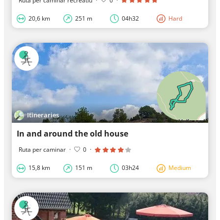
Ruta per caminar recreatiu
·
0
·
20,6 km
251 m
04h32
Hard
Itineraries
In and around the old house
Ruta per caminar
·
0
·
15,8 km
151 m
03h24
Medium