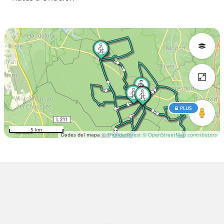
PLUS
5 km
Dades del mapa
© Thunderforest
© OpenStreetMap contributors