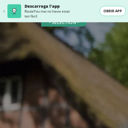
Descarrega l'app
OBRIR APP
RouteYou mai no havia estat
tan fàcil
- SELECTION -