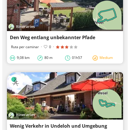
Itineraries
Den Weg entlang unbekannter Pfade
Ruta per caminar
·
0
·
9,08 km
80 m
01h57
Medium
Itineraries
Wenig Verkehr in Undeloh und Umgebung