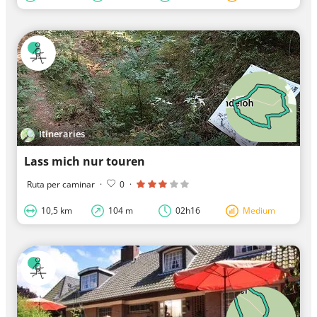
Itineraries
Lass mich nur touren
Ruta per caminar
·
0
·
10,5 km
104 m
02h16
Medium