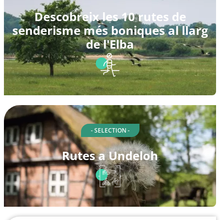
Descobreix les 10 rutes de
senderisme més boniques al llarg
de l'Elba
- SELECTION -
Rutes a Undeloh