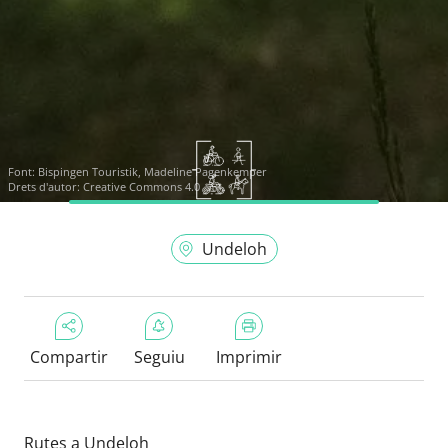
Font:
Bispingen Touristik, Madeline Pagenkemper
Drets d'autor: Creative Commons 4.0
Undeloh
Compartir
Seguiu
Imprimir
Rutes a Undeloh