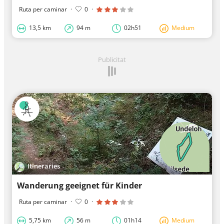
Ruta per caminar
·
0
·
13,5 km
94 m
02h51
Medium
Publicitat
Itineraries
Wanderung geeignet für Kinder
Ruta per caminar
·
0
·
5,75 km
56 m
01h14
Medium