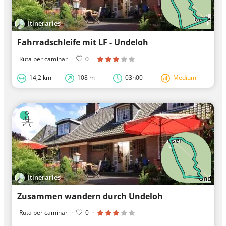
Itineraries
Fahrradschleife mit LF - Undeloh
Ruta per caminar
·
0
·
14,2 km
108 m
03h00
Medium
Itineraries
Zusammen wandern durch Undeloh
Ruta per caminar
·
0
·