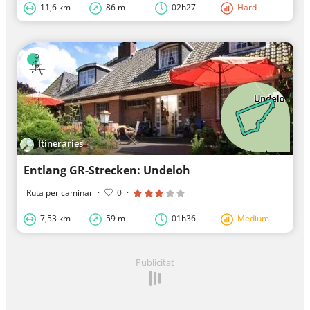
11,6 km
86 m
02h27
Hard
Itineraries
Entlang GR-Strecken: Undeloh
Ruta per caminar
·
0
·
7,53 km
59 m
01h36
Medium
Publicitat