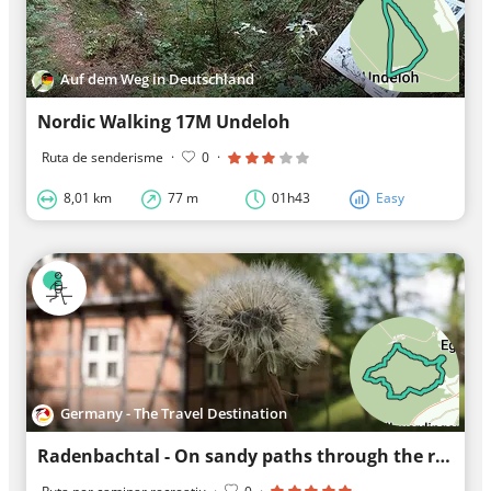
Auf dem Weg in Deutschland
Nordic Walking 17M Undeloh
Ruta de senderisme
·
0
·
8,01 km
77 m
01h43
Easy
Germany - The Travel Destination
Radenbachtal - On sandy paths through the realm of the Schnucken