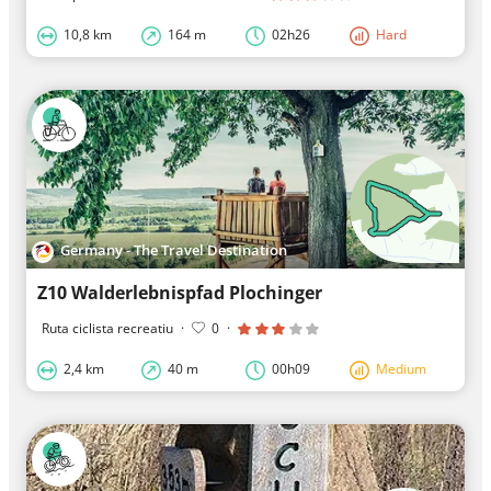
10,8 km
164 m
02h26
Hard
Germany - The Travel Destination
Z10 Walderlebnispfad Plochinger
Ruta ciclista recreatiu
·
0
·
2,4 km
40 m
00h09
Medium