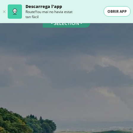
Descarrega l'app
OBRIR APP
RouteYou mai no havia estat
tan fàcil
- SELECTION -