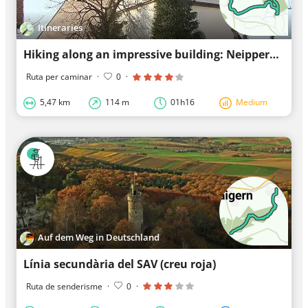
Itineraries
Hiking along an impressive building: Neipperg Castle
Ruta per caminar
·
0
·
5,47 km
114 m
01h16
Medium
Auf dem Weg in Deutschland
Línia secundària del SAV (creu roja)
Ruta de senderisme
·
0
·