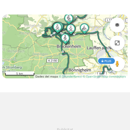
PLUS
5 km
Dades del mapa
© Thunderforest
© OpenStreetMap contributors
Publicitat