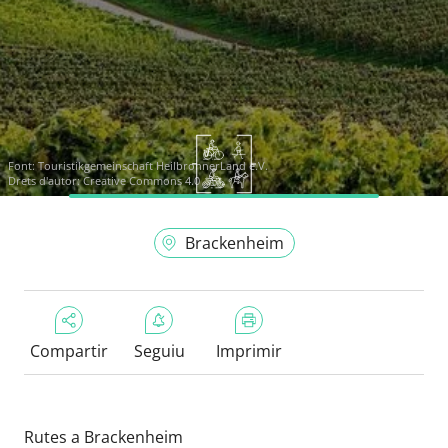
Font:
Touristikgemeinschaft HeilbronnerLand e.V.
Drets d'autor: Creative Commons 4.0
Brackenheim
Compartir
Seguiu
Imprimir
Rutes a Brackenheim