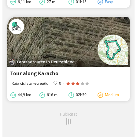
6,11 km
27 m
01h15
Easy
Fahrradrouten in Deutschland
Tour along Karacho
Ruta ciclista recreatiu
·
0
·
44,9 km
616 m
02h59
Medium
Publicitat