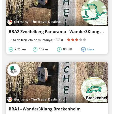
Germany - The Travel Destination
BRA2 Zweifelberg Panorama - Wander3Klang Brackenheim
Ruta de bicicleta de muntanya
·
0
·
9,21 km
162 m
00h30
Easy
Germany - The Travel Destination
BRA1 - Wander3Klang Brackenheim