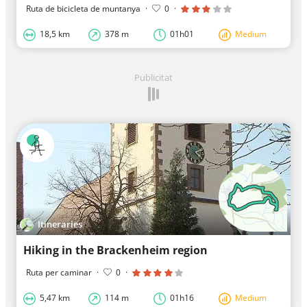
Ruta de bicicleta de muntanya
·
0
·
18,5 km
378 m
01h01
Medium
Publicitat
Itineraries
Hiking in the Brackenheim region
Ruta per caminar
·
0
·
5,47 km
114 m
01h16
Medium