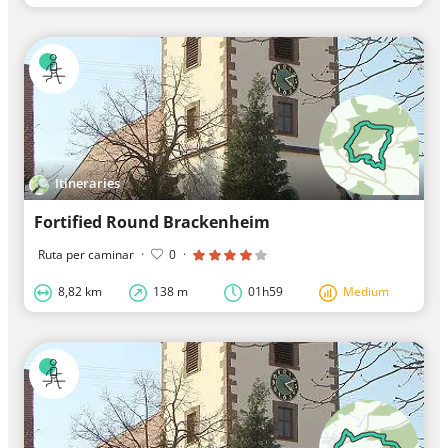
Itineraries
Fortified Round Brackenheim
Ruta per caminar
·
0
·
8,82 km
138 m
01h59
Medium