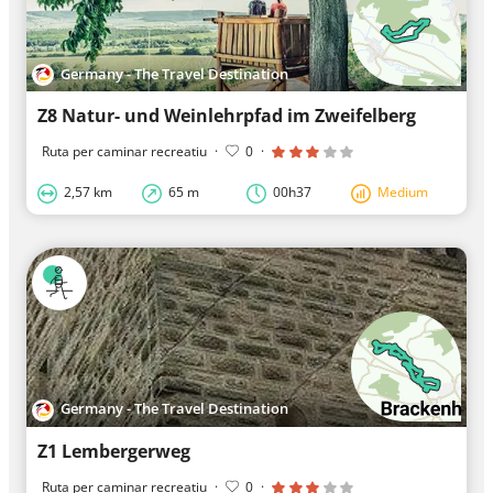
Germany - The Travel Destination
Z8 Natur- und Weinlehrpfad im Zweifelberg
Ruta per caminar recreatiu
·
0
·
2,57 km
65 m
00h37
Medium
Germany - The Travel Destination
Z1 Lembergerweg
Ruta per caminar recreatiu
·
0
·