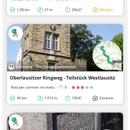
1,58 km
27 m
00h21
Medium
Germany - The Travel Destination
Oberlausitzer Ringweg - Teilstück Westlausitz
Ruta per caminar recreatiu
·
0
·
45 km
1 013 m
10h41
Extreme