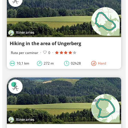
Itineraries
Hiking in the area of Ungerberg
Ruta per caminar
·
0
·
10,1 km
272 m
02h28
Hard
Itineraries