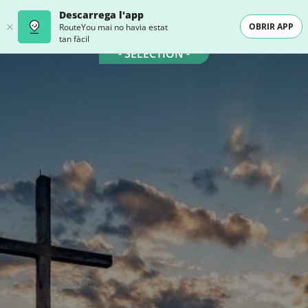
Descarrega l'app
OBRIR APP
RouteYou mai no havia estat
tan fàcil
- SELECTION -