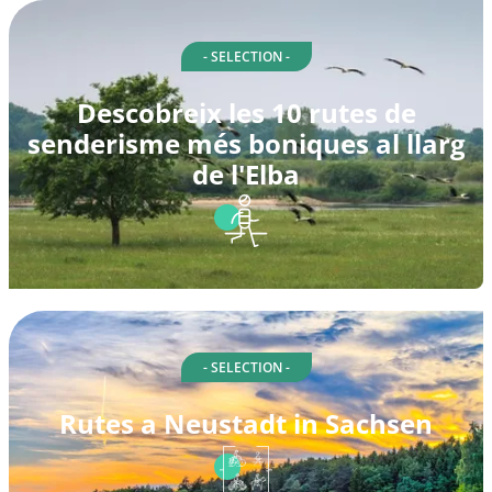
- SELECTION -
Descobreix les 10 rutes de
senderisme més boniques al llarg
de l'Elba
- SELECTION -
Rutes a Neustadt in Sachsen