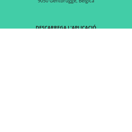
9050 Gentbrugge, Bèlgica
DESCARREGA L'APLICACIÓ
GRATUÏTA
SEGUEIX-NOS