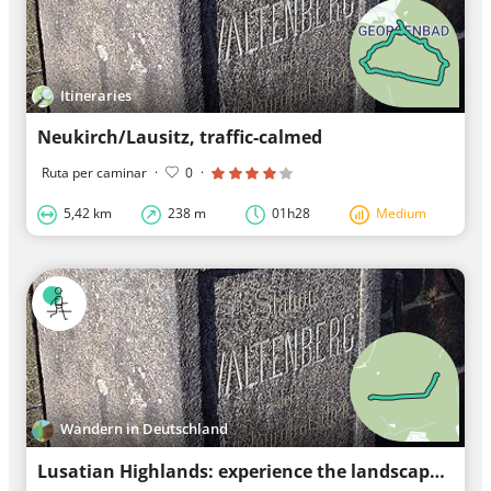
Itineraries
Neukirch/Lausitz, traffic-calmed
Ruta per caminar
·
0
·
5,42 km
238 m
01h28
Medium
Wandern in Deutschland
Lusatian Highlands: experience the landscape around the mountain