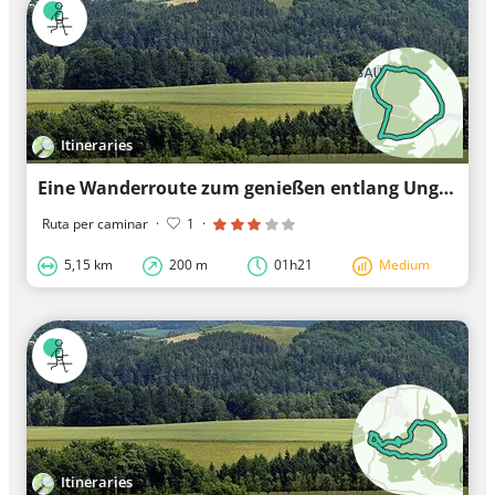
Itineraries
Eine Wanderroute zum genießen entlang Ungerberg
Ruta per caminar
·
1
·
5,15 km
200 m
01h21
Medium
Itineraries