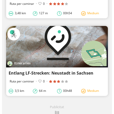
Ruta per caminar
·
0
·
3,48 km
127 m
00h54
Medium
Itineraries
Entlang LF-Strecken: Neustadt in Sachsen
Ruta per caminar
·
0
·
3,5 km
64 m
00h48
Medium
Publicitat