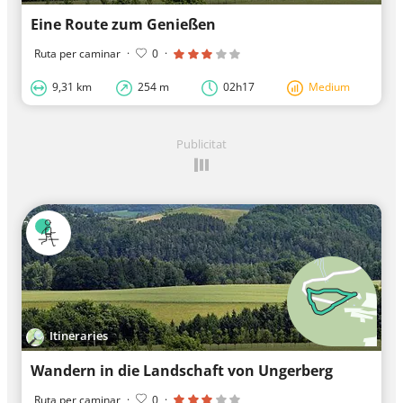
Eine Route zum Genießen
Ruta per caminar
·
0
·
9,31 km
254 m
02h17
Medium
Publicitat
Itineraries
Wandern in die Landschaft von Ungerberg
Ruta per caminar
·
0
·