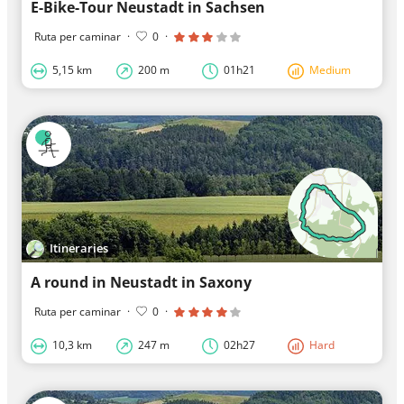
E-Bike-Tour Neustadt in Sachsen
Ruta per caminar
·
0
·
5,15 km
200 m
01h21
Medium
Itineraries
A round in Neustadt in Saxony
Ruta per caminar
·
0
·
10,3 km
247 m
02h27
Hard