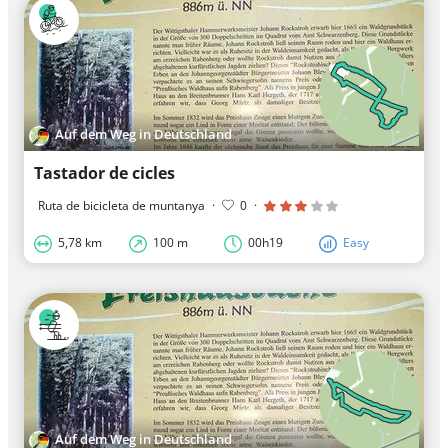
Auf dem Weg in Deutschland
Tastador de cicles
Ruta de bicicleta de muntanya
·
0
·
5,78 km
100 m
00h19
Easy
Auf dem Weg in Deutschland