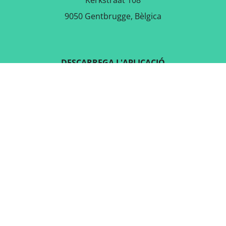
Kerkstraat 108
9050 Gentbrugge, Bèlgica
DESCARREGA L'APLICACIÓ
GRATUÏTA
SEGUEIX-NOS