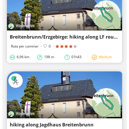
Itineraries
Breitenbrunn/Erzgebirge: hiking along LF routes
Ruta per caminar
·
0
·
6,96 km
198 m
01h43
Medium
Itineraries
hiking along Jagdhaus Breitenbrunn