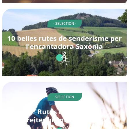
- SELECTION -
10 belles rutes de senderisme per
l'encantadora Saxònia
- SELECTION -
Rutes ciclistes a
Breitenbrunn/Erzgebirge