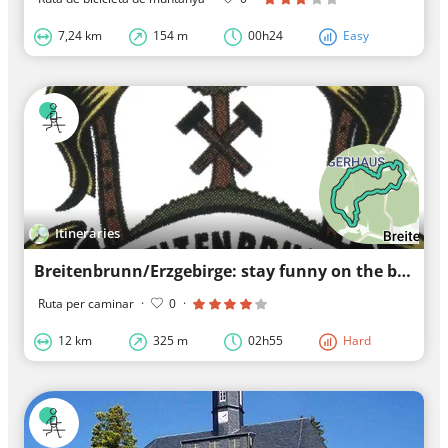
7,24 km
154 m
00h24
Easy
Itineraries
Breitenbrunn/Erzgebirge: stay funny on the bicycle
Ruta per caminar
·
0
·
12 km
325 m
02h55
Hard