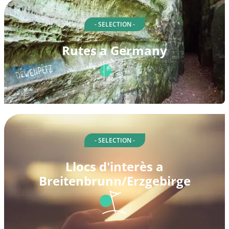
- SELECTION -
Rutes a Germany
- SELECTION -
Llocs d'interès a
Breitenbrunn/Erzgebirge