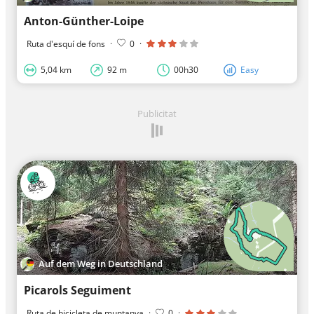
Anton-Günther-Loipe
Ruta d'esquí de fons
·
0
·
5,04 km
92 m
00h30
Easy
Publicitat
Auf dem Weg in Deutschland
Picarols Seguiment
Ruta de bicicleta de muntanya
·
0
·