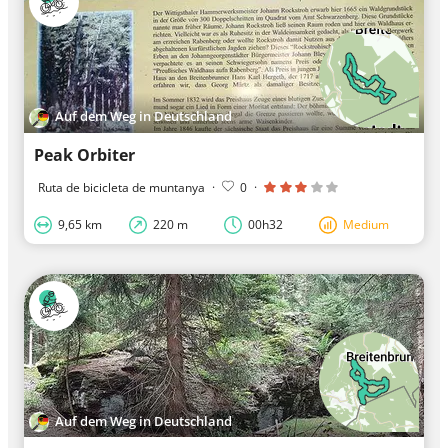
Auf dem Weg in Deutschland
Peak Orbiter
Ruta de bicicleta de muntanya
·
0
·
9,65 km
220 m
00h32
Medium
Auf dem Weg in Deutschland