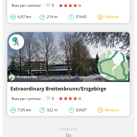
Ruta per caminar
·
0
·
6,87 km
214 m
01h43
Medium
Itineraries
Extraordinary Breitenbrunn/Erzgebirge
Ruta per caminar
·
0
·
7,95 km
322 m
02h07
Medium
Publicitat