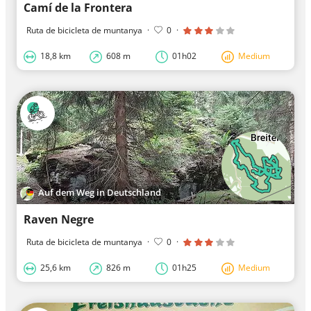
Camí de la Frontera
Ruta de bicicleta de muntanya
·
0
·
18,8 km
608 m
01h02
Medium
Auf dem Weg in Deutschland
Raven Negre
Ruta de bicicleta de muntanya
·
0
·
25,6 km
826 m
01h25
Medium