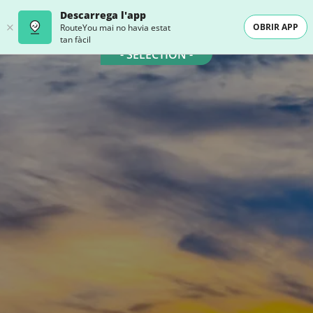
Descarrega l'app
OBRIR APP
RouteYou mai no havia estat
tan fàcil
- SELECTION -