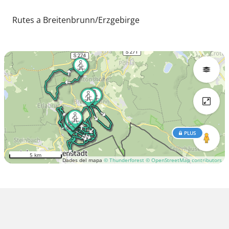
Rutes a Breitenbrunn/Erzgebirge
PLUS
5 km
Dades del mapa
© Thunderforest
© OpenStreetMap contributors