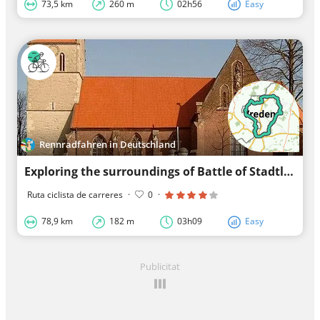
73,5 km
260 m
02h56
Easy
Rennradfahren in Deutschland
Exploring the surroundings of Battle of Stadtlohn
Ruta ciclista de carreres
·
0
·
78,9 km
182 m
03h09
Easy
Publicitat