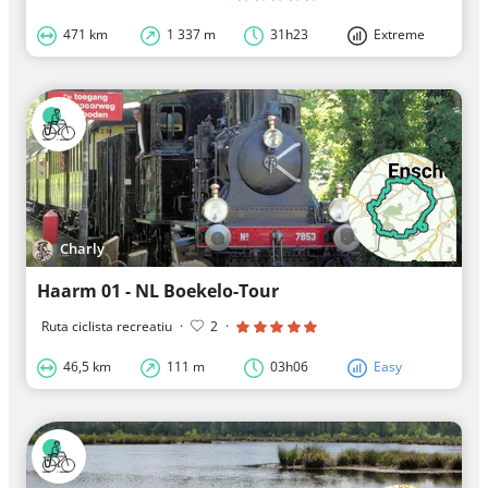
471 km
1 337 m
31h23
Extreme
Charly
Haarm 01 - NL Boekelo-Tour
Ruta ciclista recreatiu
·
2
·
46,5 km
111 m
03h06
Easy