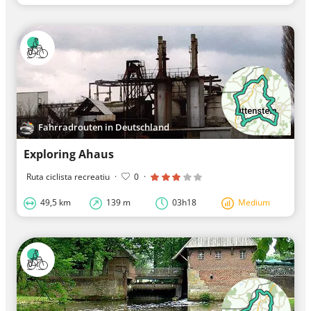
Fahrradrouten in Deutschland
Exploring Ahaus
Ruta ciclista recreatiu
·
0
·
49,5 km
139 m
03h18
Medium