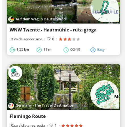
Auf dem Weg in Deutschland
WNW Twente - Haarmühle - ruta groga
Ruta de senderisme
·
0
·
1,55 km
11 m
00h19
Easy
Germany - The Travel Destination
Flamingo Route
Ruta ciclista recreatiu
·
1
·