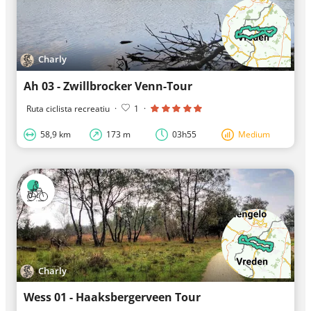
Charly
Ah 03 - Zwillbrocker Venn-Tour
Ruta ciclista recreatiu
·
1
·
58,9 km
173 m
03h55
Medium
Charly
Wess 01 - Haaksbergerveen Tour