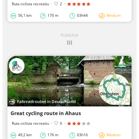
Ruta ciclista recreatiu
·
2
·
56,1 km
170 m
03h44
Medium
Publicitat
Fahrradrouten in Deutschland
Great cycling route in Ahaus
Ruta ciclista recreatiu
·
0
·
49,2 km
176 m
03h16
Medium