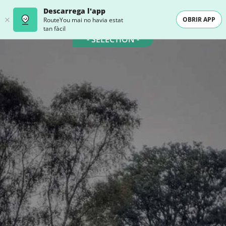
Descarrega l'app
OBRIR APP
RouteYou mai no havia estat
tan fàcil
- SELECTION -