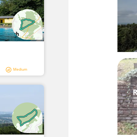
Medium
R