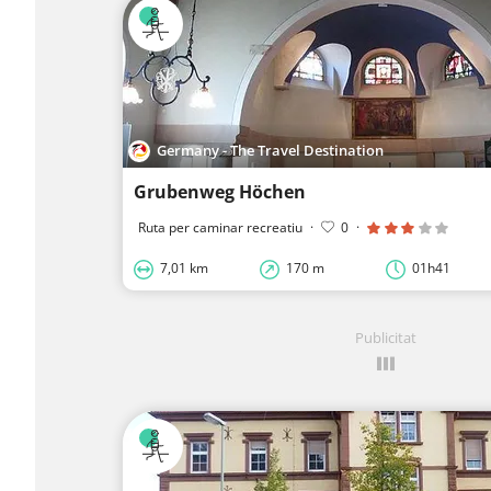
Germany - The Travel Destination
Grubenweg Höchen
Ruta per caminar recreatiu
·
0
·
7,01 km
170 m
01h41
Publicitat