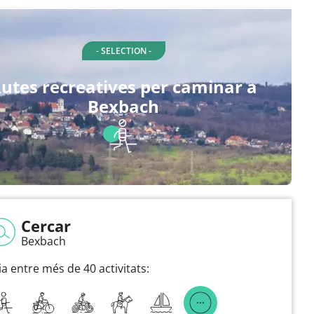
- SELECTION -
utes recreatives per caminar a
Bexbach
Cercar
Bexbach
ia entre més de 40 activitats: