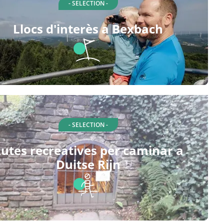
- SELECTION -
Llocs d'interès a Bexbach
- SELECTION -
utes recreatives per caminar a
Duitse Rijn