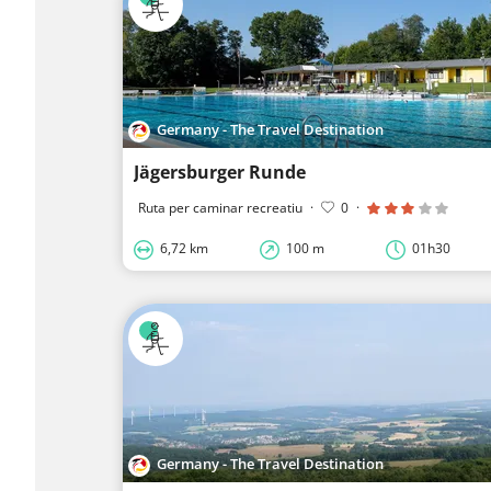
Germany - The Travel Destination
Jägersburger Runde
Ruta per caminar recreatiu
·
0
·
6,72 km
100 m
01h30
Germany - The Travel Destination