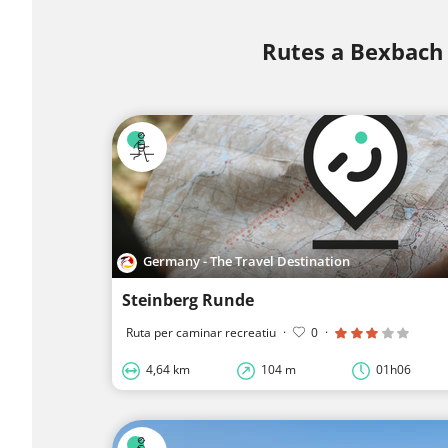
Rutes a Bexbach
Germany - The Travel Destination
Steinberg Runde
Ruta per caminar recreatiu
·
0
·
4,64 km
104 m
01h06