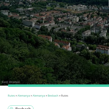
Font:
Dromos
Rutes
»
Alemanya
»
Alemanya
»
Bexbach
» Rutes