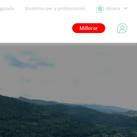
 guiada
RouteYou per a professionals
Idioma
Millorar