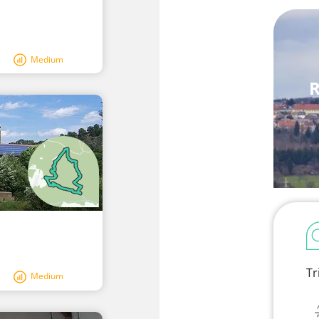
Medium
R
Tr
Medium