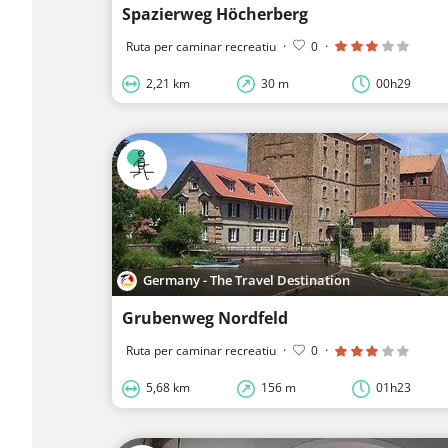
Spazierweg Höcherberg
Ruta per caminar recreatiu
·
0
·
2,21 km
30 m
00h29
Germany - The Travel Destination
Grubenweg Nordfeld
Ruta per caminar recreatiu
·
0
·
5,68 km
156 m
01h23