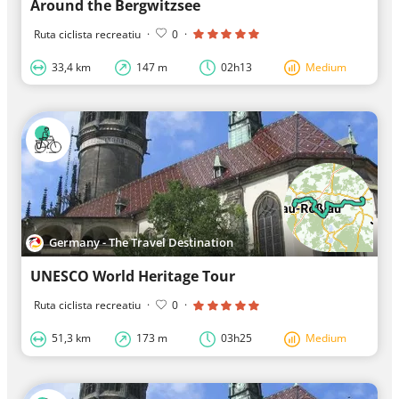
Around the Bergwitzsee
Ruta ciclista recreatiu
·
0
·
33,4 km
147 m
02h13
Medium
Germany - The Travel Destination
UNESCO World Heritage Tour
Ruta ciclista recreatiu
·
0
·
51,3 km
173 m
03h25
Medium