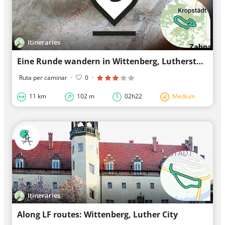
Itineraries
Eine Runde wandern in Wittenberg, Lutherstadt
Ruta per caminar
·
0
·
11 km
102 m
02h22
Medium
Itineraries
Along LF routes: Wittenberg, Luther City