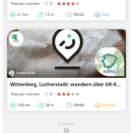
Ruta per caminar
·
0
·
2,1 km
12 m
00h26
Easy
Itineraries
Wittenberg, Lutherstadt: wandern über GR-Routen
Ruta per caminar
·
0
·
3,85 km
28 m
00h48
Medium
Publicitat