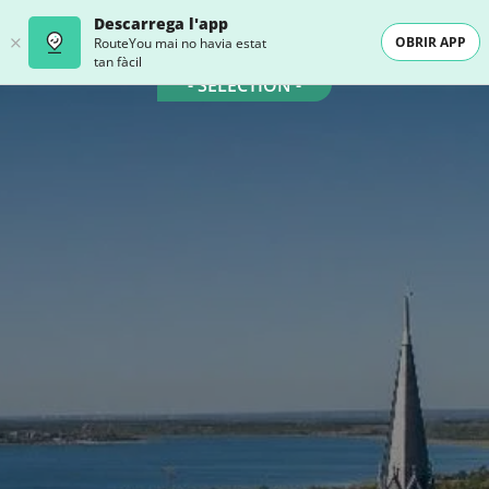
Descarrega l'app
OBRIR APP
RouteYou mai no havia estat
tan fàcil
- SELECTION -