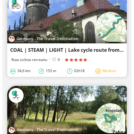
Germany - The Travel Destination
COAL | STEAM | LIGHT | Lake cycle route from Wittenberg to Gräfenhainichen
Ruta ciclista recreatiu
·
0
·
34,6 km
153 m
02h18
Medium
Germany - The Travel Destination