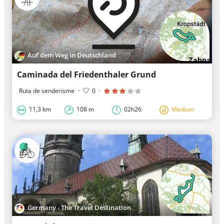
Auf dem Weg in Deutschland
Caminada del Friedenthaler Grund
Ruta de senderisme
·
0
·
11,3 km
108 m
02h26
Medium
Germany - The Travel Destination