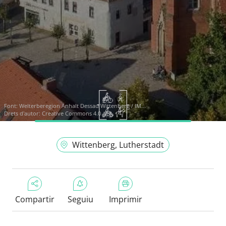
Font:
Welterberegion Anhalt Dessau Wittenberg / IM...
Drets d'autor: Creative Commons 4.0
Wittenberg, Lutherstadt
Compartir
Seguiu
Imprimir