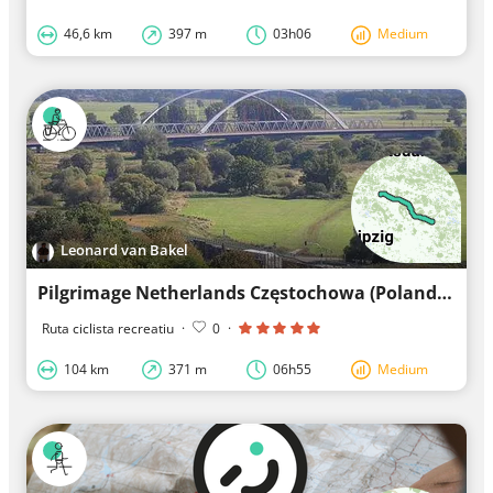
46,6 km
397 m
03h06
Medium
Leonard van Bakel
Pilgrimage Netherlands Częstochowa (Poland) Day 9
Ruta ciclista recreatiu
·
0
·
104 km
371 m
06h55
Medium