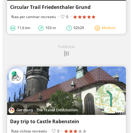
Circular Trail Friedenthaler Grund
Ruta per caminar recreatiu
·
0
·
11,6 km
103 m
02h29
Medium
Publicitat
Germany - The Travel Destination
Day trip to Castle Rabenstein
Ruta ciclista recreatiu
·
0
·