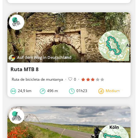
Auf dem Weg in Deutschland
Ruta MTB 8
Ruta de bicicleta de muntanya
·
0
·
24,9 km
496 m
01h23
Medium