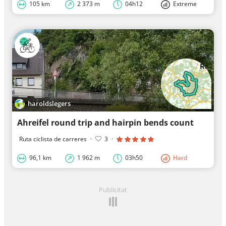
105 km
2 373 m
04h12
Extreme
haroldslegers
Ahreifel round trip and hairpin bends count
Ruta ciclista de carreres
·
3
·
96,1 km
1 962 m
03h50
Hard
Publicitat