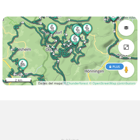
PLUS
2 km
Dades del mapa
© Thunderforest
© OpenStreetMap contributors