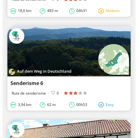
18,6 km
483 m
04h31
Medium
Auf dem Weg in Deutschland
Senderisme 6
Ruta de senderisme
·
0
·
3,94 km
62 m
00h53
Easy