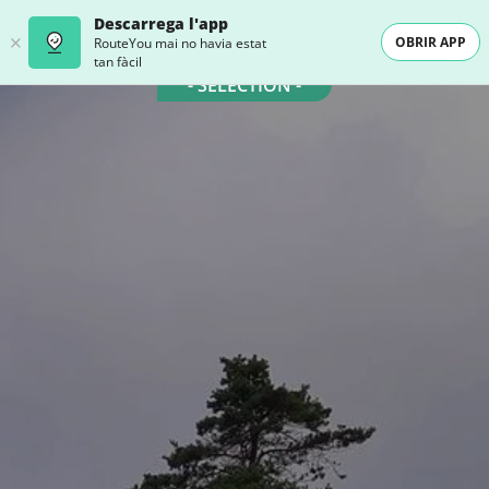
Descarrega l'app
OBRIR APP
RouteYou mai no havia estat
tan fàcil
- SELECTION -