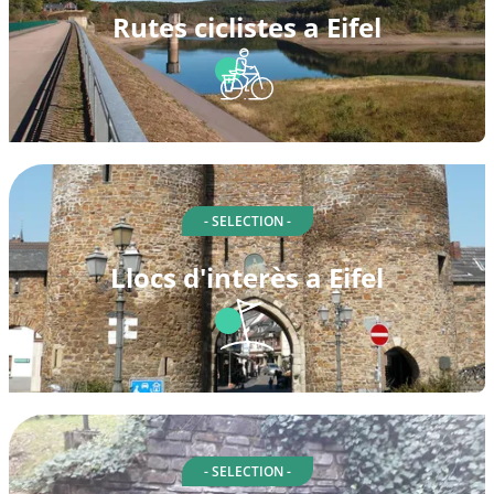
Rutes ciclistes a Eifel
- SELECTION -
Llocs d'interès a Eifel
- SELECTION -