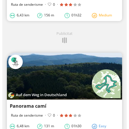
Ruta de senderisme
·
0
·
6,43 km
156 m
01h32
Medium
Publicitat
Auf dem Weg in Deutschland
Panorama camí
Ruta de senderisme
·
0
·
6,48 km
131 m
01h30
Easy