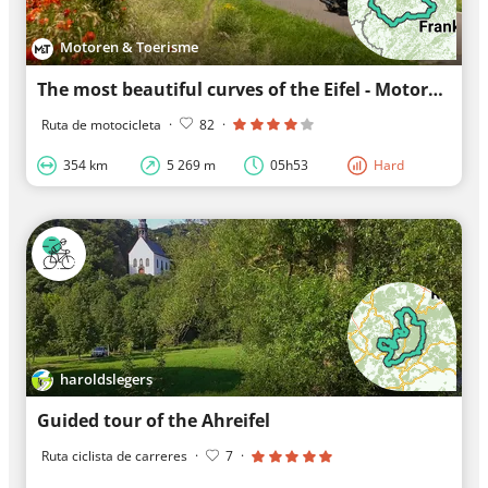
Motoren & Toerisme
The most beautiful curves of the Eifel - Motorcycles & Tourism
Ruta de motocicleta
·
82
·
354 km
5 269 m
05h53
Hard
haroldslegers
Guided tour of the Ahreifel
Ruta ciclista de carreres
·
7
·