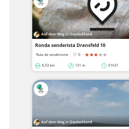
Auf dem Weg in Deutschland
Ronda senderista Dransfeld 10
Ruta de senderisme
·
0
·
6,53 km
131 m
01h31
Auf dem Weg in Deutschland