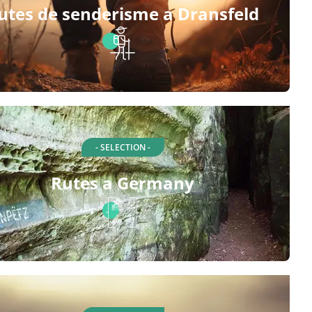
utes de senderisme a Dransfeld
- SELECTION -
Rutes a Germany