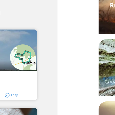
R
d
Easy