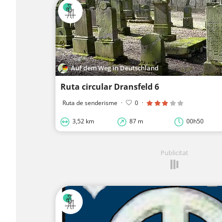
Auf dem Weg in Deutschland
Ruta circular Dransfeld 6
Ruta de senderisme
·
0
·
3,52 km
87 m
00h50
Publicitat