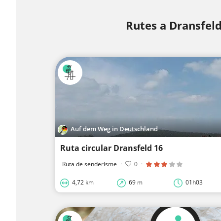
Rutes a Dransfel
Auf dem Weg in Deutschland
Ruta circular Dransfeld 16
Ruta de senderisme
·
0
·
4,72 km
69 m
01h03