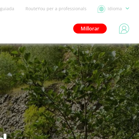
 guiada
RouteYou per a professionals
Idioma
Millorar