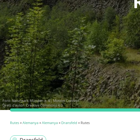
Font:
Naturpark Münden e. V., Motion Concept
Drets d'autor: Creative Commons 4.0
Rutes
»
Alemanya
»
Alemanya
»
Dransfeld
» Rutes