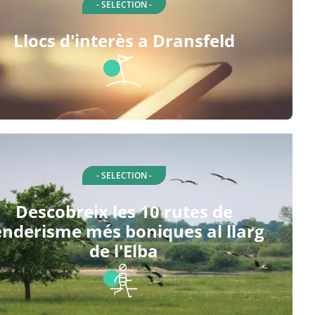
- SELECTION -
Llocs d'interès a Dransfeld
- SELECTION -
Descobreix les 10 rutes de
enderisme més boniques al llarg
de l'Elba