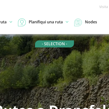
Visita
ruta
Planifiqui una ruta
Nodes
- SELECTION -