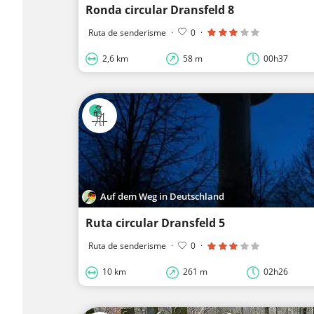
Ronda circular Dransfeld 8
Ruta de senderisme
·
0
·
2,6 km
58 m
00h37
Auf dem Weg in Deutschland
Ruta circular Dransfeld 5
Ruta de senderisme
·
0
·
10 km
261 m
02h26