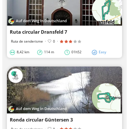
Auf dem Weg in Deutschland
Ruta circular Dransfeld 7
Ruta de senderisme
·
0
·
8,42 km
114 m
01h52
Easy
Auf dem Weg in Deutschland
Ronda circular Güntersen 3