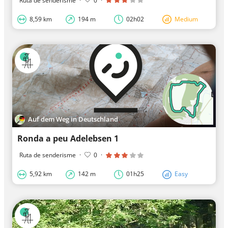
Ruta de senderisme
·
0
·
8,59 km
194 m
02h02
Medium
Auf dem Weg in Deutschland
Ronda a peu Adelebsen 1
Ruta de senderisme
·
0
·
5,92 km
142 m
01h25
Easy