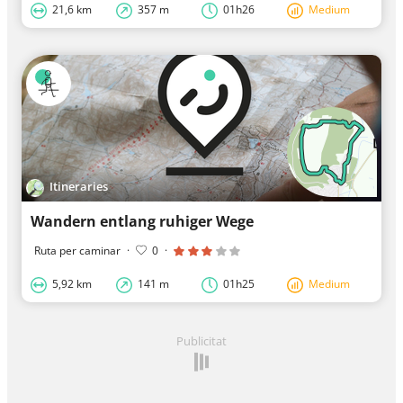
21,6 km
357 m
01h26
Medium
Itineraries
Wandern entlang ruhiger Wege
Ruta per caminar
·
0
·
5,92 km
141 m
01h25
Medium
Publicitat