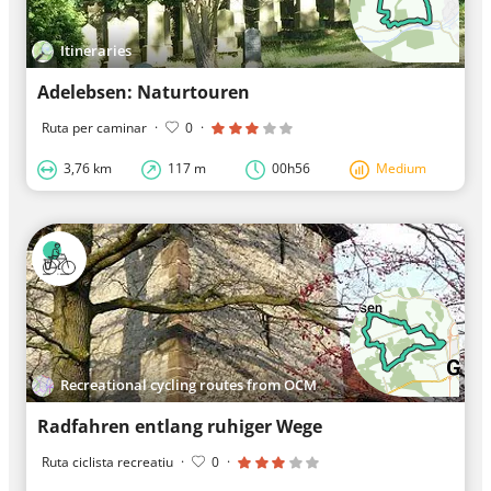
Itineraries
Adelebsen: Naturtouren
Ruta per caminar
·
0
·
3,76 km
117 m
00h56
Medium
Recreational cycling routes from OCM
Radfahren entlang ruhiger Wege
Ruta ciclista recreatiu
·
0
·