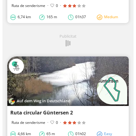
Ruta de senderisme
·
0
·
6,74 km
165 m
01h37
Medium
Publicitat
Auf dem Weg in Deutschland
Ruta circular Güntersen 2
Ruta de senderisme
·
0
·
4,66 km
65 m
01h02
Easy