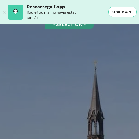
Descarrega l'app
OBRIR APP
RouteYou mai no havia estat
tan fàcil
- SELECTION -