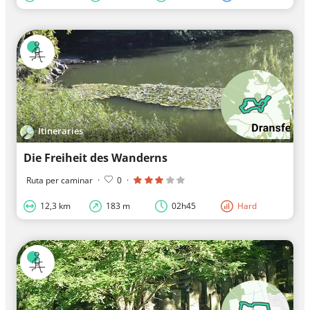
Itineraries
Die Freiheit des Wanderns
Ruta per caminar
·
0
·
12,3 km
183 m
02h45
Hard