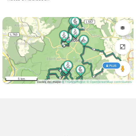
PLUS
5 km
Dades del mapa
© Thunderforest
© OpenStreetMap contributors