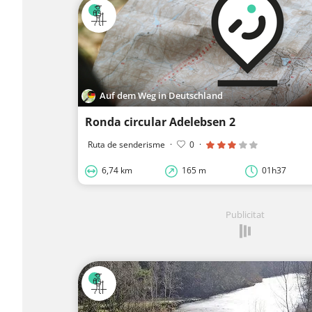
Auf dem Weg in Deutschland
Ronda circular Adelebsen 2
Ruta de senderisme
·
0
·
6,74 km
165 m
01h37
Publicitat