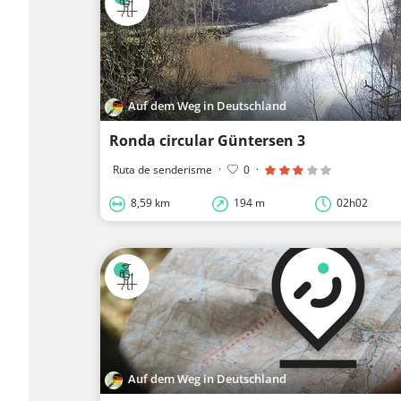
Auf dem Weg in Deutschland
Ronda circular Güntersen 3
Ruta de senderisme
·
0
·
8,59 km
194 m
02h02
Auf dem Weg in Deutschland