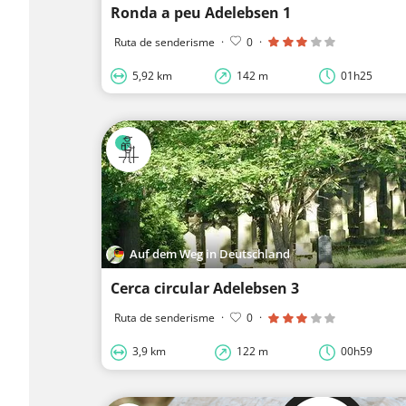
Ronda a peu Adelebsen 1
Ruta de senderisme
·
0
·
5,92 km
142 m
01h25
Auf dem Weg in Deutschland
Cerca circular Adelebsen 3
Ruta de senderisme
·
0
·
3,9 km
122 m
00h59