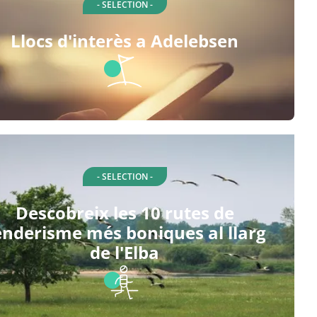
- SELECTION -
Llocs d'interès a Adelebsen
- SELECTION -
Descobreix les 10 rutes de
enderisme més boniques al llarg
de l'Elba