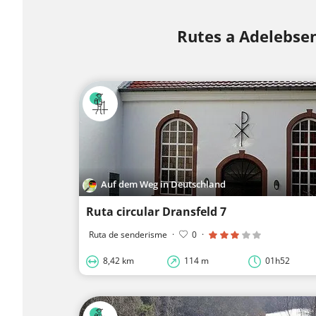
Rutes a Adelebse
Auf dem Weg in Deutschland
Ruta circular Dransfeld 7
Ruta de senderisme
·
0
·
8,42 km
114 m
01h52