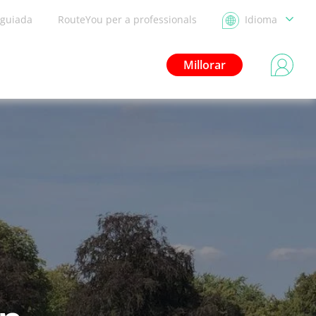
 guiada
RouteYou per a professionals
Idioma
Millorar