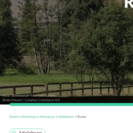
R
Font:
Mittelweser-Touristik GmbH
Drets d'autor: Creative Commons 4.0
Rutes
»
Alemanya
»
Alemanya
»
Adelebsen
» Rutes