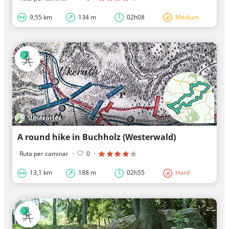
9,55 km
134 m
02h08
Medium
Itineraries
A round hike in Buchholz (Westerwald)
Ruta per caminar
·
0
·
13,1 km
188 m
02h55
Hard