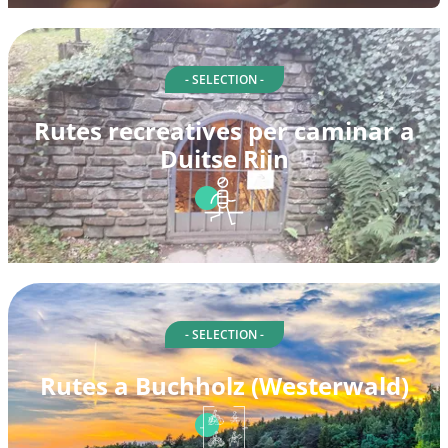
- SELECTION -
Rutes recreatives per caminar a
Duitse Rijn
- SELECTION -
Rutes a Buchholz (Westerwald)