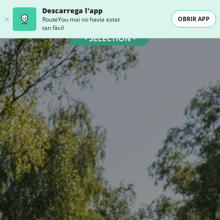
Descarrega l'app
OBRIR APP
RouteYou mai no havia estat
tan fàcil
- SELECTION -