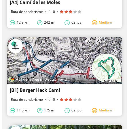
[A4] Camí de les Moles
Ruta de senderisme
·
0
·
12,9 km
242 m
02h58
Medium
Auf dem Weg in Deutschland
[B1] Barger Heck Camí
Ruta de senderisme
·
0
·
11,6 km
175 m
02h36
Medium