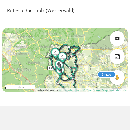
Rutes a Buchholz (Westerwald)
PLUS
5 km
Dades del mapa
© Thunderforest
© OpenStreetMap contributors