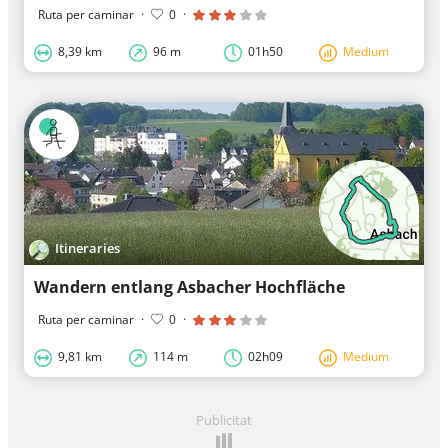
Ruta per caminar
·
0
·
8,39 km
96 m
01h50
Medium
Itineraries
Wandern entlang Asbacher Hochfläche
Ruta per caminar
·
0
·
9,81 km
114 m
02h09
Medium
Publicitat