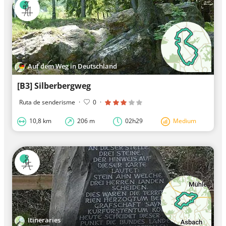
Auf dem Weg in Deutschland
[B3] Silberbergweg
Ruta de senderisme
·
0
·
10,8 km
206 m
02h29
Medium
Itineraries