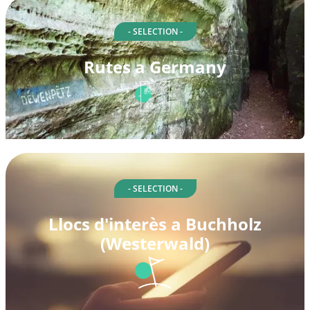
- SELECTION -
Rutes a Germany
- SELECTION -
Llocs d'interès a Buchholz
(Westerwald)