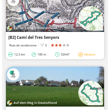
Auf dem Weg in Deutschland
[B2] Camí del Tres Senyors
Ruta de senderisme
·
0
·
12,5 km
180 m
02h47
Medium
Auf dem Weg in Deutschland