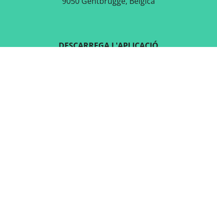
9050 Gentbrugge, Bèlgica
DESCARREGA L'APLICACIÓ
GRATUÏTA
SEGUEIX-NOS