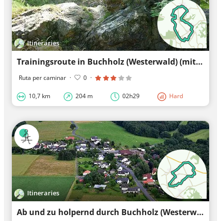
Itineraries
Trainingsroute in Buchholz (Westerwald) (mit unbefestigten Wege)
Ruta per caminar
·
0
·
10,7 km
204 m
02h29
Hard
Itineraries
Ab und zu holpernd durch Buchholz (Westerwald)