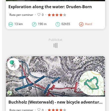
Exploration along the water: Druden-Born
Ruta per caminar
·
0
·
13 km
190 m
02h55
Hard
Publicitat
Itineraries
Buchholz (Westerwald) - new bicycle adventures
Ruta per caminar
·
0
·