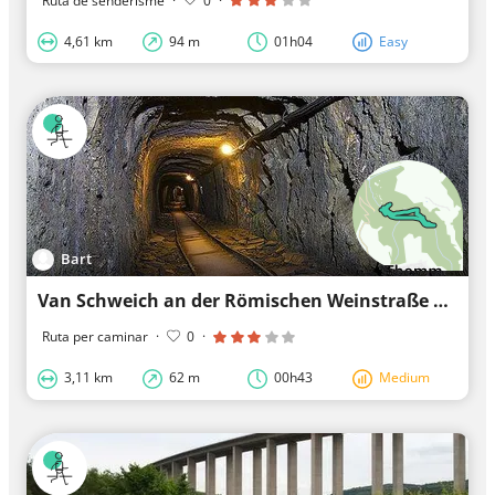
Ruta de senderisme
·
0
·
4,61 km
94 m
01h04
Easy
Bart
Van Schweich an der Römischen Weinstraße Naar Schweich an der Römischen Weinstraße
Ruta per caminar
·
0
·
3,11 km
62 m
00h43
Medium