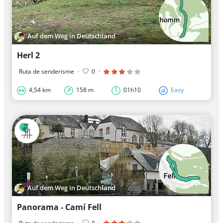
Auf dem Weg in Deutschland
Herl 2
Ruta de senderisme
·
0
·
4,54 km
158 m
01h10
Easy
Auf dem Weg in Deutschland
Panorama - Camí Fell