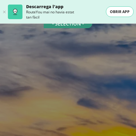
Descarrega l'app
OBRIR APP
RouteYou mai no havia estat
tan fàcil
- SELECTION -