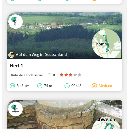
Auf dem Weg in Deutschland
Herl 1
Ruta de senderisme
·
0
·
3,46 km
74 m
00h48
Medium