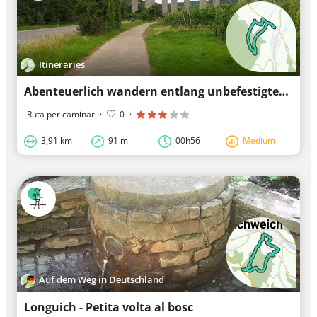
Itineraries
Abenteuerlich wandern entlang unbefestigter Wege in Longuich
Ruta per caminar
·
0
·
3,91 km
91 m
00h56
Medium
Auf dem Weg in Deutschland
Longuich - Petita volta al bosc