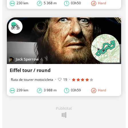
230 km
5 368 m
03h50
Hard
Jack Sperrow
Eiffel tour / round
Ruta de tourer motocicleta
·
19
·
239 km
3 988 m
03h59
Hard
Publicitat