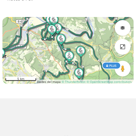
PLUS
5 km
Dades del mapa
© Thunderforest
© OpenStreetMap contributors