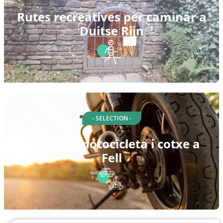
Rutes recreatives per caminar a
Duitse Rijn
- SELECTION -
Rutes de motocicleta i cotxe a
Fell