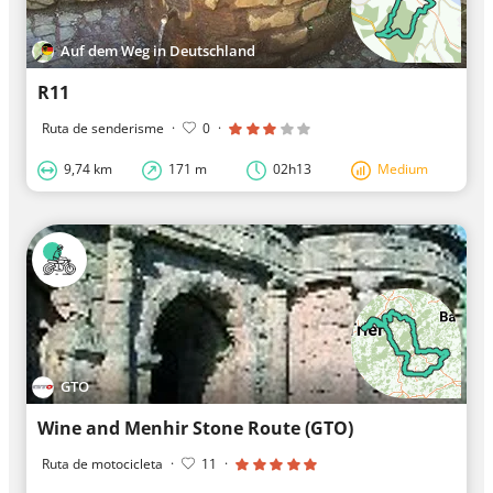
Auf dem Weg in Deutschland
R11
Ruta de senderisme
·
0
·
9,74 km
171 m
02h13
Medium
GTO
Wine and Menhir Stone Route (GTO)
Ruta de motocicleta
·
11
·