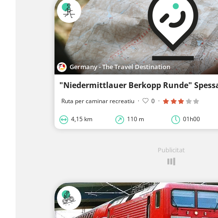
Germany - The Travel Destination
"Niedermittlauer Berkopp Runde" Spess
Ruta per caminar recreatiu
·
0
·
4,15 km
110 m
01h00
Publicitat