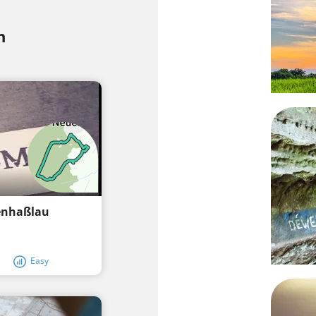
h
uenhaßlau
Easy