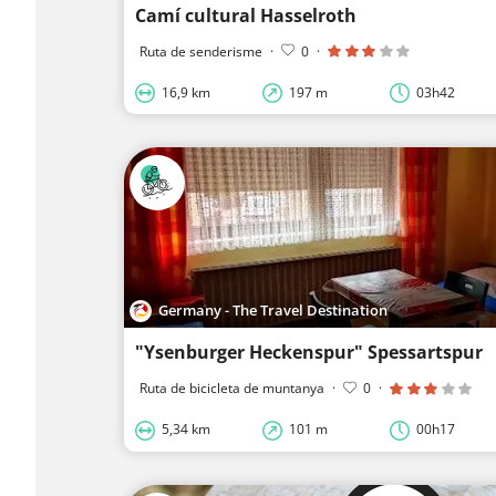
Camí cultural Hasselroth
Ruta de senderisme
·
0
·
16,9 km
197 m
03h42
Germany - The Travel Destination
"Ysenburger Heckenspur" Spessartspur
Ruta de bicicleta de muntanya
·
0
·
5,34 km
101 m
00h17