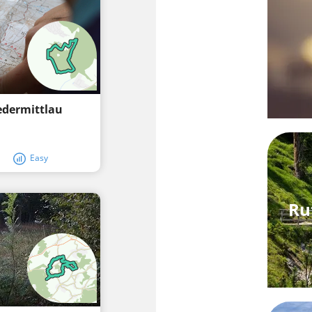
edermittlau
Easy
Ru