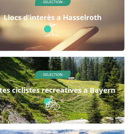
- SELECTION -
Llocs d'interès a Hasselroth
- SELECTION -
tes ciclistes recreatives a Bayern