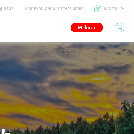
 guiada
RouteYou per a professionals
Idioma
Millorar