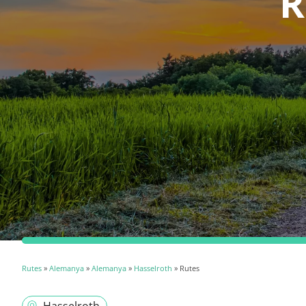
R
Rutes
»
Alemanya
»
Alemanya
»
Hasselroth
» Rutes