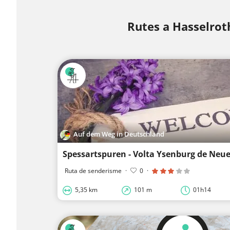
Rutes a Hasselrot
Auf dem Weg in Deutschland
Spessartspuren - Volta Ysenburg de Ne
Ruta de senderisme
·
0
·
5,35 km
101 m
01h14