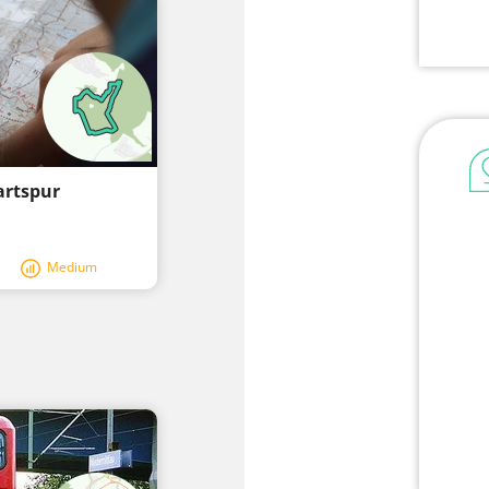
artspur
Medium