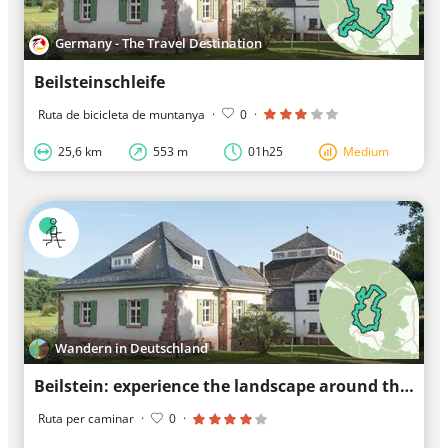
Germany - The Travel Destination
Beilsteinschleife
Ruta de bicicleta de muntanya
·
0
·
25,6 km
553 m
01h25
Medium
Wandern in Deutschland
Beilstein: experience the landscape around the mountain
Ruta per caminar
·
0
·