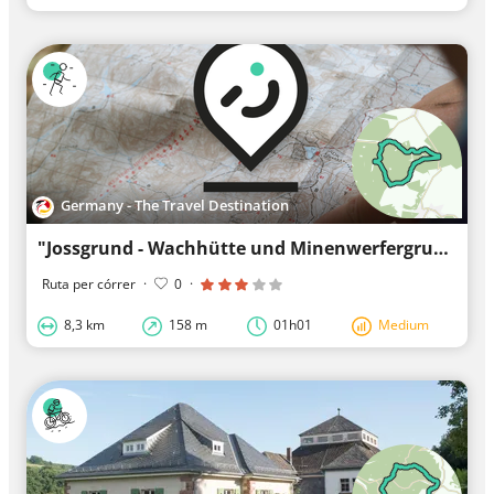
Germany - The Travel Destination
"Jossgrund - Wachhütte und Minenwerfergrund" Spessartspur
Ruta per córrer
·
0
·
8,3 km
158 m
01h01
Medium