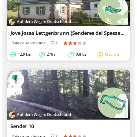
Auf dem Weg in Deutschland
Jove Jossa Lettgenbrunn (Senderes del Spessart)
Ruta de senderisme
·
0
·
12,9 km
278 m
03h02
Medium
Auf dem Weg in Deutschland
Sender 10
Ruta de senderisme
·
0
·