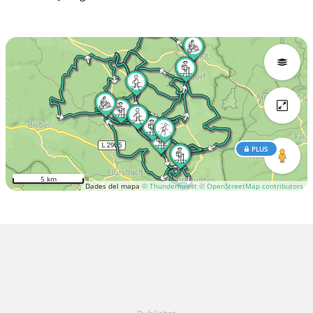
PLUS
5 km
Dades del mapa
© Thunderforest
© OpenStreetMap contributors