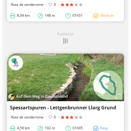
Ruta de senderisme
·
0
·
8,04 km
148 m
01h51
Medium
Publicitat
Auf dem Weg in Deutschland
Spessartspuren - Lettgenbrunner Llarg Grund
Ruta de senderisme
·
0
·
4,59 km
102 m
01h05
Easy