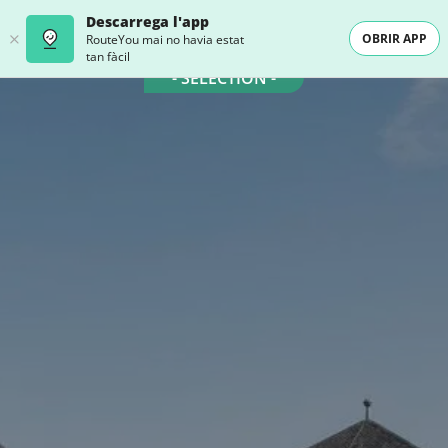
Descarrega l'app
OBRIR APP
RouteYou mai no havia estat
tan fàcil
- SELECTION -