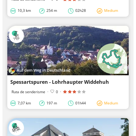
10,3 km
254 m
02h28
Medium
Auf dem Weg in Deutschland
Spessartspuren - Lohrhaupter Widdehuh
Ruta de senderisme
·
0
·
7,07 km
197 m
01h44
Medium