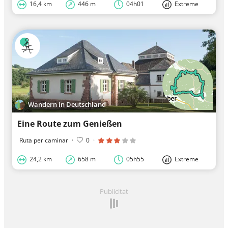
16,4 km
446 m
04h01
Extreme
Wandern in Deutschland
Eine Route zum Genießen
Ruta per caminar
·
0
·
24,2 km
658 m
05h55
Extreme
Publicitat