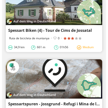
Auf dem Weg in Deutschland
Spessart Biken (4) - Tour de Cims de Jossatal
Ruta de bicicleta de muntanya
·
0
·
34,9 km
661 m
01h56
Medium
Auf dem Weg in Deutschland
Spessartspuren - Jossgrund - Refugi i Mina de l'Artilleria