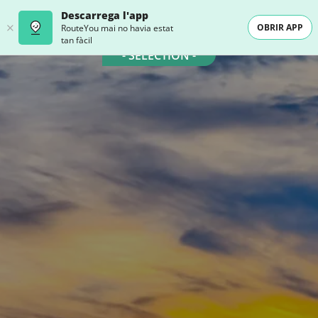
Descarrega l'app
OBRIR APP
RouteYou mai no havia estat
tan fàcil
- SELECTION -