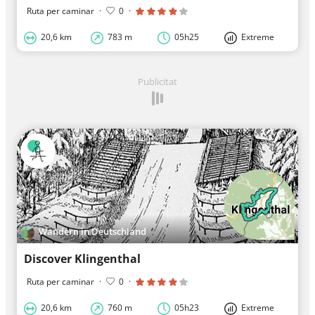
Ruta per caminar
·
0
·
20,6 km
783 m
05h25
Extreme
Publicitat
Wandern in Deutschland
Discover Klingenthal
Ruta per caminar
·
0
·
20,6 km
760 m
05h23
Extreme