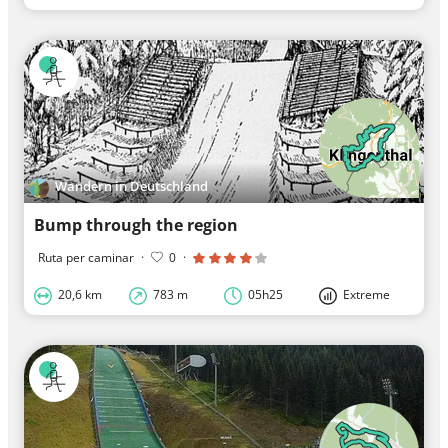
Wandern in Deutschland
Bump through the region
Ruta per caminar
·
0
·
20,6 km
783 m
05h25
Extreme