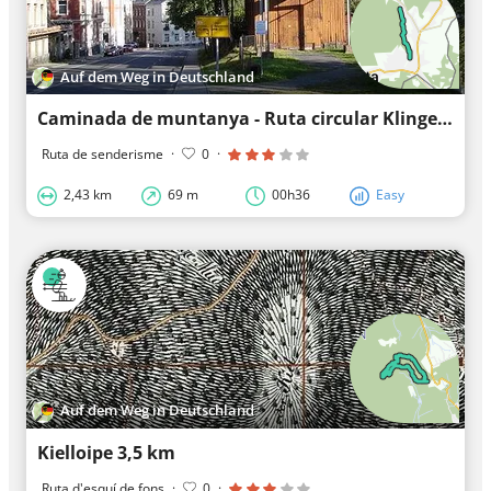
Auf dem Weg in Deutschland
Caminada de muntanya - Ruta circular Klingenthal-Zwota
Ruta de senderisme
·
0
·
2,43 km
69 m
00h36
Easy
Auf dem Weg in Deutschland
Kielloipe 3,5 km
Ruta d'esquí de fons
·
0
·