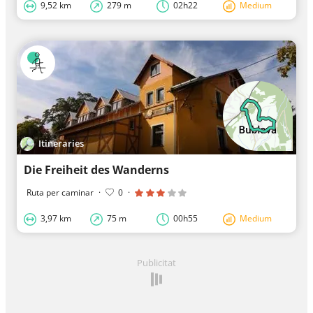
9,52 km
279 m
02h22
Medium
Itineraries
Die Freiheit des Wanderns
Ruta per caminar
·
0
·
3,97 km
75 m
00h55
Medium
Publicitat