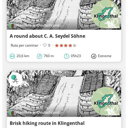
Wandern in Deutschland
A round about C. A. Seydel Söhne
Ruta per caminar
·
0
·
20,6 km
760 m
05h23
Extreme
Wandern in Deutschland
Brisk hiking route in Klingenthal