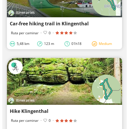
Itineraries
Car-free hiking trail in Klingenthal
Ruta per caminar
·
0
·
5,48 km
123 m
01h18
Medium
Itineraries
Hike Klingenthal
Ruta per caminar
·
0
·