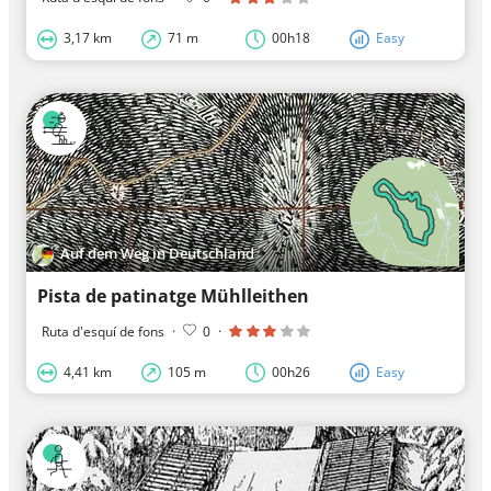
3,17 km
71 m
00h18
Easy
Auf dem Weg in Deutschland
Pista de patinatge Mühlleithen
Ruta d'esquí de fons
·
0
·
4,41 km
105 m
00h26
Easy