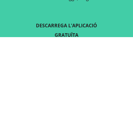
DESCARREGA L'APLICACIÓ
GRATUÏTA
SEGUEIX-NOS