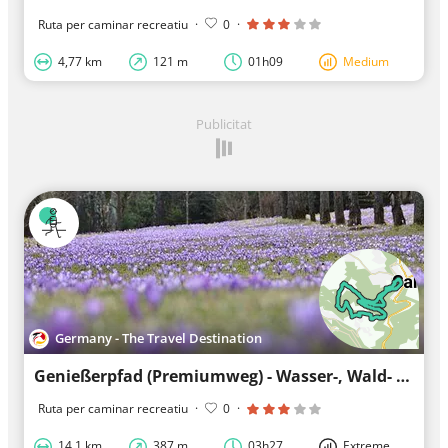
Ruta per caminar recreatiu
·
0
·
4,77 km
121 m
01h09
Medium
Publicitat
Germany - The Travel Destination
Genießerpfad (Premiumweg) - Wasser-, Wald- und Wiesenpfad Calw - Bad Teinach-Zavelstein
Ruta per caminar recreatiu
·
0
·
14,1 km
387 m
03h27
Extreme