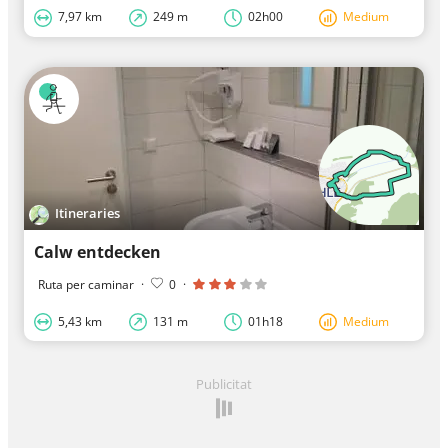
7,97 km
249 m
02h00
Medium
Itineraries
Calw entdecken
Ruta per caminar
·
0
·
5,43 km
131 m
01h18
Medium
Publicitat