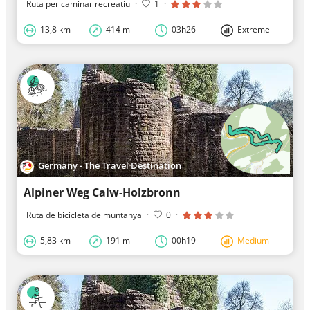
Ruta per caminar recreatiu
·
1
·
13,8 km
414 m
03h26
Extreme
Germany - The Travel Destination
Alpiner Weg Calw-Holzbronn
Ruta de bicicleta de muntanya
·
0
·
5,83 km
191 m
00h19
Medium