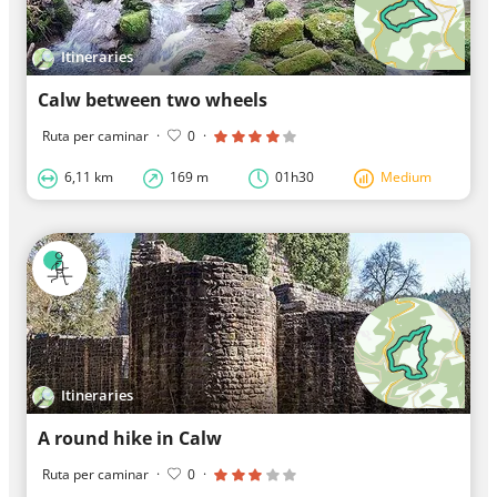
Itineraries
Calw between two wheels
Ruta per caminar
·
0
·
6,11 km
169 m
01h30
Medium
Itineraries
A round hike in Calw
Ruta per caminar
·
0
·