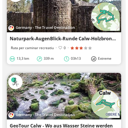
Germany - The Travel Destination
Naturpark-AugenBlick-Runde Calw-Holzbronn
Ruta per caminar recreatiu
·
0
·
13,3 km
339 m
03h13
Extreme
Germany - The Travel Destination
GeoTour Calw - Wo aus Wasser Steine werden