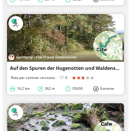
Germany - The Travel Destination
Auf den Spuren der Hugenotten und Waldenser
Ruta per caminar recreatiu
·
0
·
16,2 km
362 m
03h50
Extreme