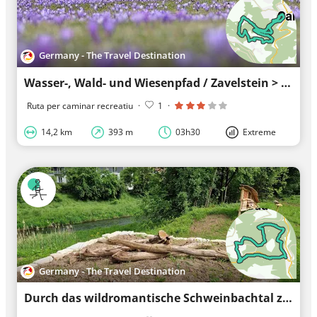
Germany - The Travel Destination
Wasser-, Wald- und Wiesenpfad / Zavelstein > Calw (Premiumweg & Genießerpfad)
Ruta per caminar recreatiu
·
1
·
14,2 km
393 m
03h30
Extreme
Germany - The Travel Destination
Durch das wildromantische Schweinbachtal zur Bruderhöhle