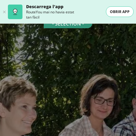
Descarrega l'app
OBRIR APP
RouteYou mai no havia estat
tan fàcil
- SELECTION -