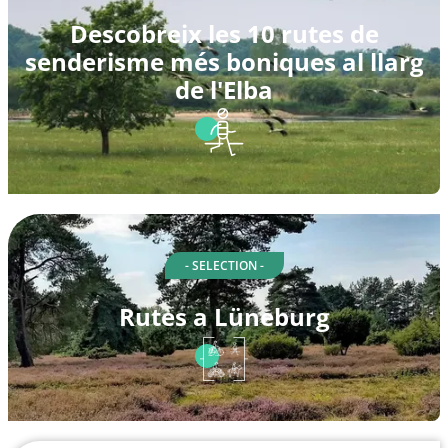
Descobreix les 10 rutes de
senderisme més boniques al llarg
de l'Elba
- SELECTION -
Rutes a Lüneburg