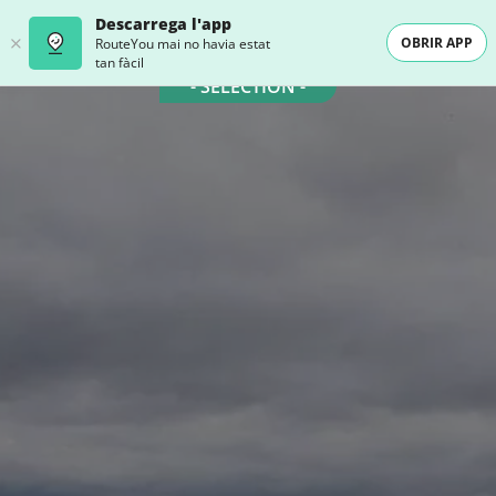
Descarrega l'app
OBRIR APP
RouteYou mai no havia estat
tan fàcil
- SELECTION -