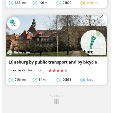
62,3 km
406 m
04h09
Medium
Itineraries
Lüneburg by public transport and by bicycle
Ruta per caminar
·
0
·
2,56 km
11 m
00h31
Easy
Publicitat