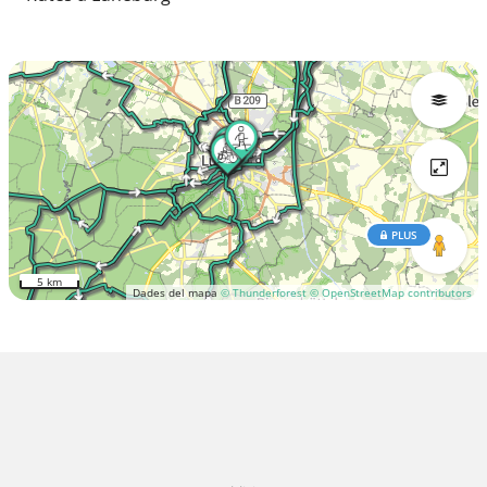
PLUS
5 km
Dades del mapa
© Thunderforest
© OpenStreetMap contributors