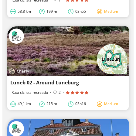
Ruta ciclista recreatiu
·
1
·
58,8 km
199 m
03h55
Medium
Charly
Lüneb 02 - Around Lüneburg
Ruta ciclista recreatiu
·
2
·
49,1 km
215 m
03h16
Medium