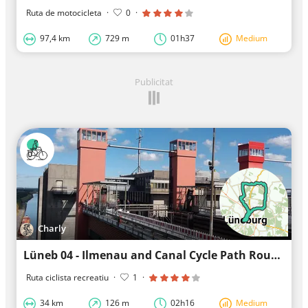
Ruta de motocicleta
·
0
·
97,4 km
729 m
01h37
Medium
Publicitat
Charly
Lüneb 04 - Ilmenau and Canal Cycle Path Round
Ruta ciclista recreatiu
·
1
·
34 km
126 m
02h16
Medium