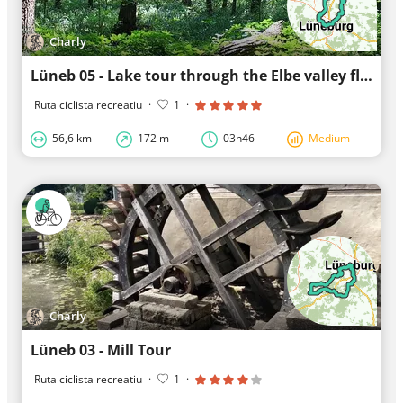
Charly
Lüneb 05 - Lake tour through the Elbe valley floodplains
Ruta ciclista recreatiu
·
1
·
56,6 km
172 m
03h46
Medium
Charly
Lüneb 03 - Mill Tour
Ruta ciclista recreatiu
·
1
·