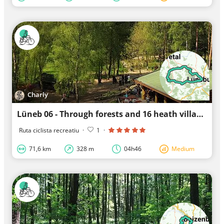
Charly
Lüneb 06 - Through forests and 16 heath villages
Ruta ciclista recreatiu
·
1
·
71,6 km
328 m
04h46
Medium