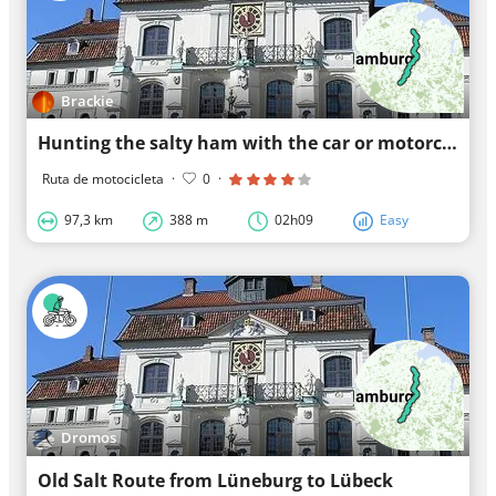
Brackie
Hunting the salty ham with the car or motorcycle.
Ruta de motocicleta
·
0
·
97,3 km
388 m
02h09
Easy
Dromos
Old Salt Route from Lüneburg to Lübeck