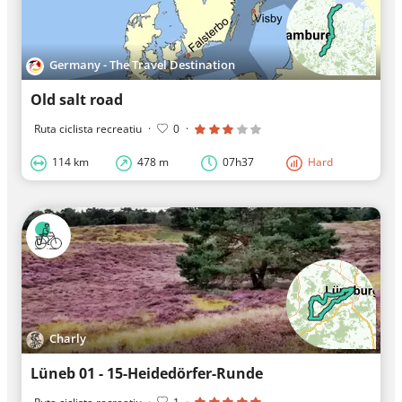
Germany - The Travel Destination
Old salt road
Ruta ciclista recreatiu
·
0
·
114 km
478 m
07h37
Hard
Charly
Lüneb 01 - 15-Heidedörfer-Runde