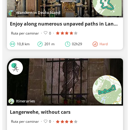
Wandern in Deutschland
Enjoy along numerous unpaved paths in Langerwehe
Ruta per caminar
·
0
·
10,8 km
201 m
02h29
Hard
Itineraries
Langerwehe, without cars
Ruta per caminar
·
0
·