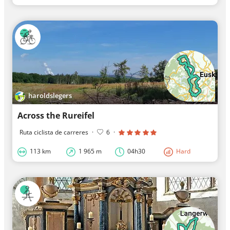
haroldslegers
Across the Rureifel
Ruta ciclista de carreres
·
6
·
113 km
1 965 m
04h30
Hard