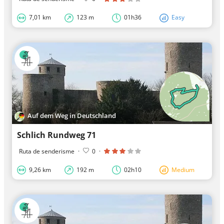
7,01 km
123 m
01h36
Easy
Auf dem Weg in Deutschland
Schlich Rundweg 71
Ruta de senderisme
·
0
·
9,26 km
192 m
02h10
Medium