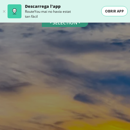
Descarrega l'app
OBRIR APP
RouteYou mai no havia estat
tan fàcil
- SELECTION -