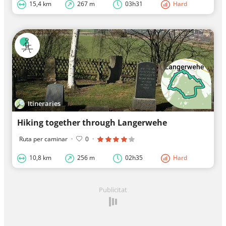
15,4 km
267 m
03h31
Hard
Itineraries
Hiking together through Langerwehe
Ruta per caminar
·
0
·
10,8 km
256 m
02h35
Hard
Publicitat