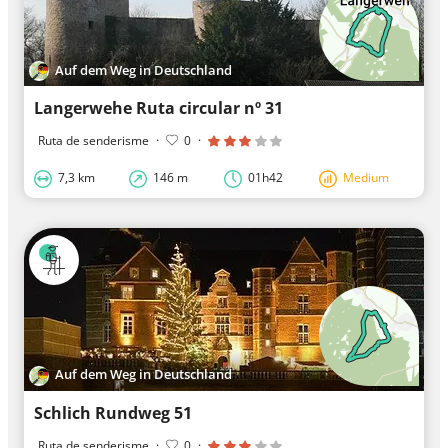
Auf dem Weg in Deutschland
Langerwehe Ruta circular nº 31
Ruta de senderisme
·
0
·
7,3 km
146 m
01h42
Medium
Auf dem Weg in Deutschland
Schlich Rundweg 51
Ruta de senderisme
·
0
·