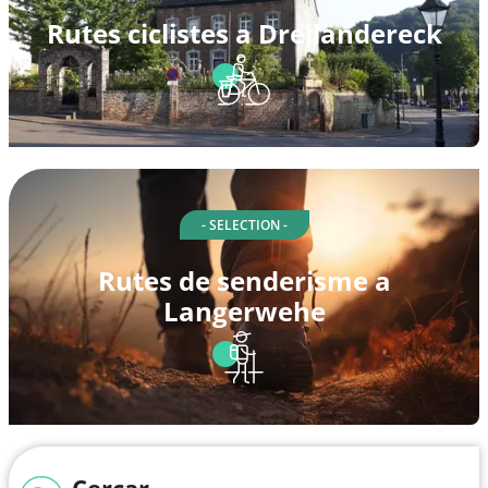
Rutes ciclistes a Dreiländereck
- SELECTION -
Rutes de senderisme a
Langerwehe
Cercar