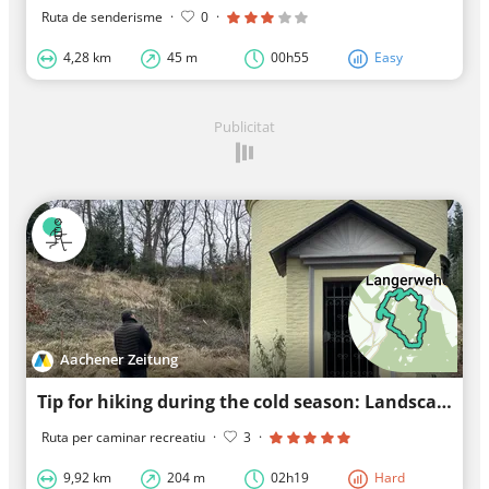
Ruta de senderisme
·
0
·
4,28 km
45 m
00h55
Easy
Publicitat
Aachener Zeitung
Tip for hiking during the cold season: Landscape garden Kammerbusch, a gem with history
Ruta per caminar recreatiu
·
3
·
9,92 km
204 m
02h19
Hard