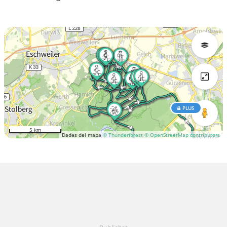
PLUS
5 km
Dades del mapa
© Thunderforest
© OpenStreetMap contributors