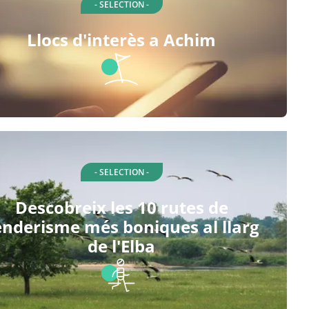
- SELECTION -
Llocs d'interès a Achim
- SELECTION -
Descobreix les 10 rutes de
enderisme més boniques al llarg
de l'Elba