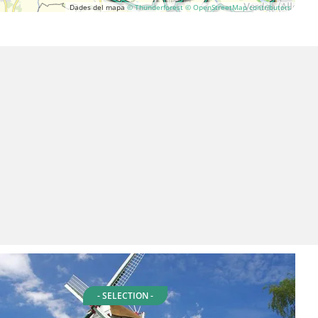
Dades del mapa
© Thunderforest
© OpenStreetMap contributors
- SELECTION -