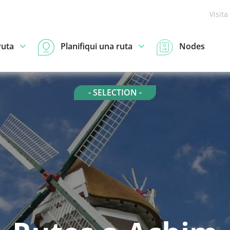
Visita
ruta
Planifiqui una ruta
Nodes
- SELECTION -