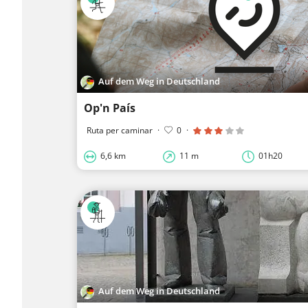
Auf dem Weg in Deutschland
Op'n País
Ruta per caminar
·
0
·
6,6 km
11 m
01h20
Auf dem Weg in Deutschland