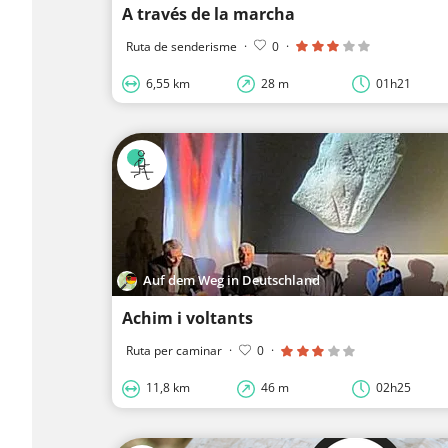
A través de la marcha
Ruta de senderisme
·
0
·
6,55 km
28 m
01h21
Auf dem Weg in Deutschland
Achim i voltants
Ruta per caminar
·
0
·
11,8 km
46 m
02h25