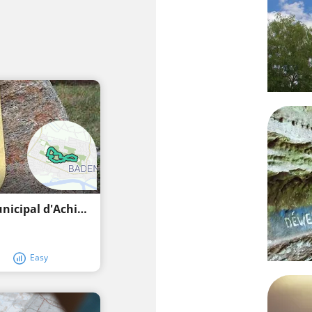
Camí d'experiències naturals del bosc municipal d'Achimer
Easy