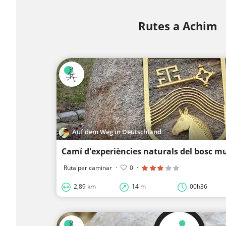
Rutes a Achim
Auf dem Weg in Deutschland
Ruta per caminar
·
0
·
2,89 km
14 m
00h36