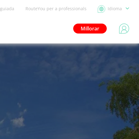
 guiada
RouteYou per a professionals
Idioma
Millorar