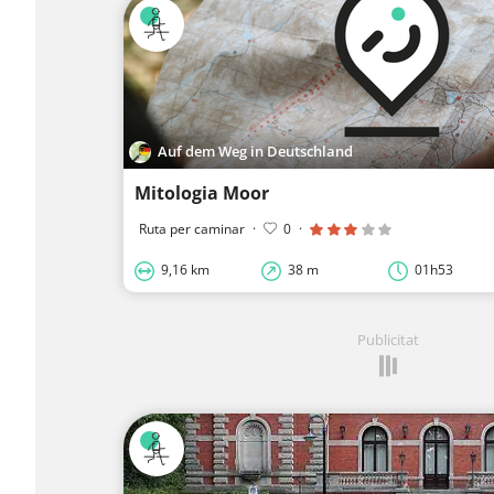
Auf dem Weg in Deutschland
Mitologia Moor
Ruta per caminar
·
0
·
9,16 km
38 m
01h53
Publicitat