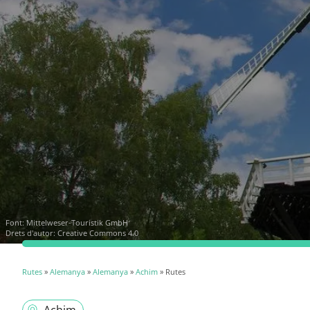
Font:
Mittelweser-Touristik GmbH
Drets d'autor: Creative Commons 4.0
Rutes
»
Alemanya
»
Alemanya
»
Achim
» Rutes