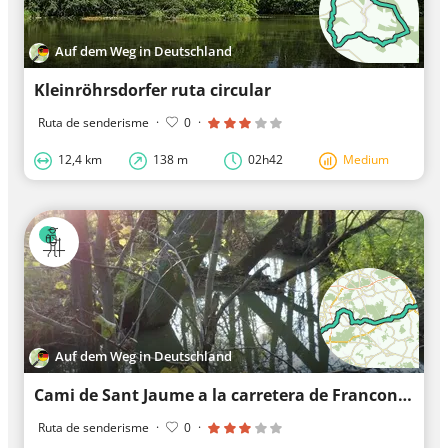
Auf dem Weg in Deutschland
Kleinröhrsdorfer ruta circular
Ruta de senderisme
·
0
·
12,4 km
138 m
02h42
Medium
Auf dem Weg in Deutschland
Cami de Sant Jaume a la carretera de Franconia, Bischofswerda-Ullersdorf
Ruta de senderisme
·
0
·