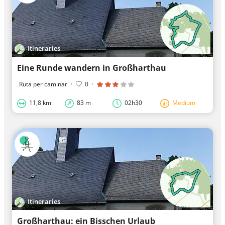
Itineraries
Eine Runde wandern in Großharthau
Ruta per caminar
·
0
·
11,8 km
83 m
02h30
Medium
Itineraries
Großharthau: ein Bisschen Urlaub