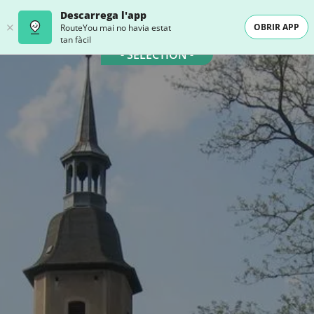
Descarrega l'app
OBRIR APP
RouteYou mai no havia estat
tan fàcil
- SELECTION -