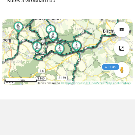
Rutes a Großharthau
PLUS
5 km
Dades del mapa
© Thunderforest
© OpenStreetMap contributors