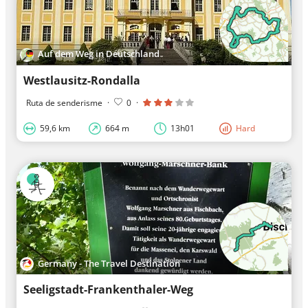
Auf dem Weg in Deutschland
Westlausitz-Rondalla
Ruta de senderisme
·
0
·
59,6 km
664 m
13h01
Hard
Germany - The Travel Destination
Seeligstadt-Frankenthaler-Weg