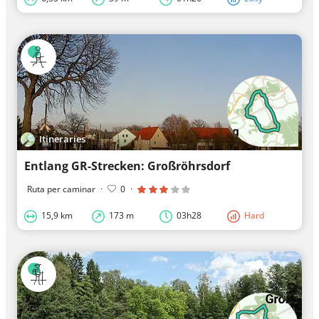
Itineraries
Entlang GR-Strecken: Großröhrsdorf
Ruta per caminar
·
0
·
15,9 km
173 m
03h28
Hard