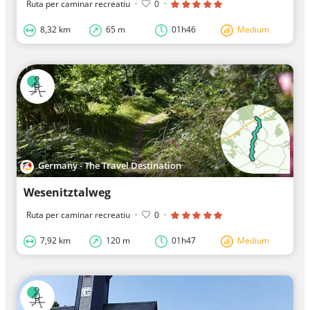
Ruta per caminar recreatiu
·
0
·
8,32 km
65 m
01h46
Medium
Germany - The Travel Destination
Wesenitztalweg
Ruta per caminar recreatiu
·
0
·
7,92 km
120 m
01h47
Medium