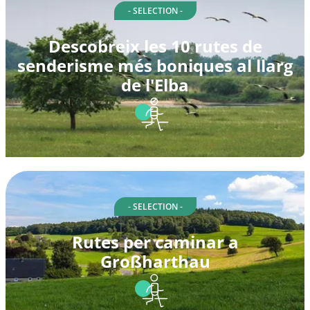
- SELECTION -
Descobreix les 10 rutes de
senderisme més boniques al llarg
de l'Elba
- SELECTION -
Rutes per caminar a
Großharthau