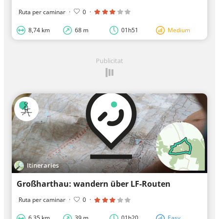
Ruta per caminar
·
0
·
8,74 km
68 m
01h51
Medium
Publicitat
Itineraries
Großharthau: wandern über LF-Routen
Ruta per caminar
·
0
·
6,35 km
39 m
01h20
Easy