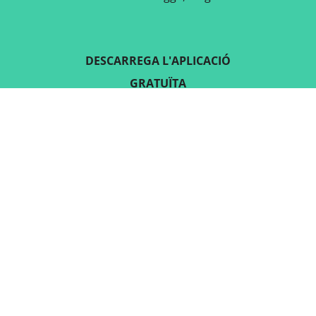
DESCARREGA L'APLICACIÓ
GRATUÏTA
SEGUEIX-NOS