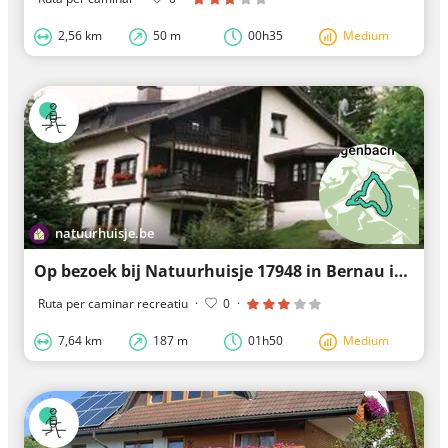
2,56 km
50 m
00h35
Medium
natuurhuisje.be
Op bezoek bij Natuurhuisje 17948 in Bernau im Schwarzwald
Ruta per caminar recreatiu
·
0
·
7,64 km
187 m
01h50
Medium