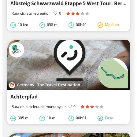
Albsteig Schwarzwald Etappe 5 West Tour: Bernau - Feldberg Passhöhe Genießer
Ruta ciclista recreatiu
·
0
·
10 km
658 m
00h40
Medium
Germany - The Travel Destination
Achterpfad
Ruta de bicicleta de muntanya
·
0
·
305 m
10 m
00h01
Easy