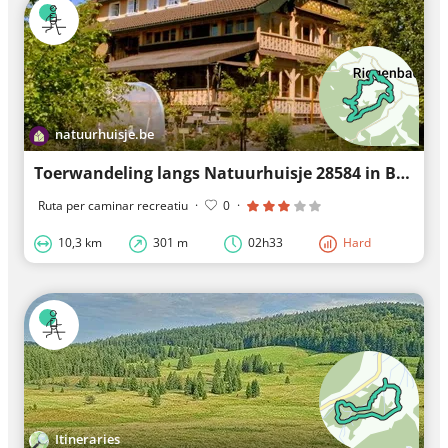
natuurhuisje.be
Toerwandeling langs Natuurhuisje 28584 in Bernau im Schwarzwald
Ruta per caminar recreatiu
·
0
·
10,3 km
301 m
02h33
Hard
Itineraries