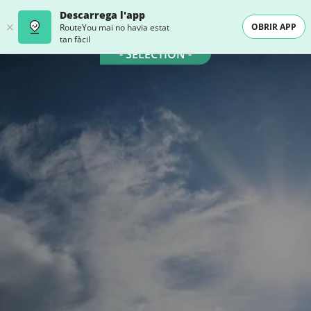
Descarrega l'app
OBRIR APP
RouteYou mai no havia estat
tan fàcil
- SELECTION -