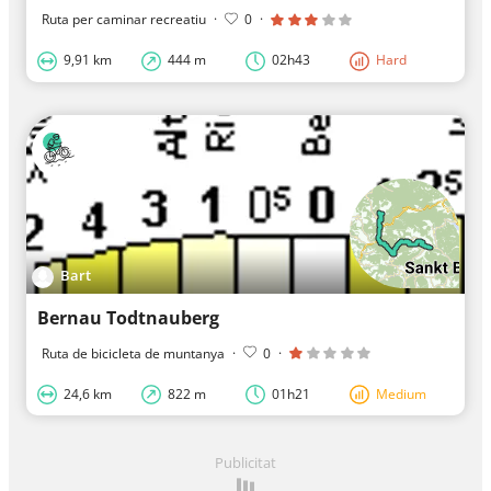
Ruta per caminar recreatiu
·
0
·
9,91 km
444 m
02h43
Hard
Bart
Bernau Todtnauberg
Ruta de bicicleta de muntanya
·
0
·
24,6 km
822 m
01h21
Medium
Publicitat