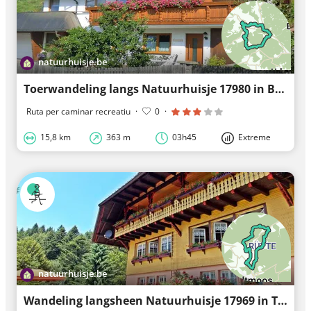
natuurhuisje.be
Toerwandeling langs Natuurhuisje 17980 in Bernau im Schwarzwald
Ruta per caminar recreatiu
·
0
·
15,8 km
363 m
03h45
Extreme
natuurhuisje.be
Wandeling langsheen Natuurhuisje 17969 in Todtmoos