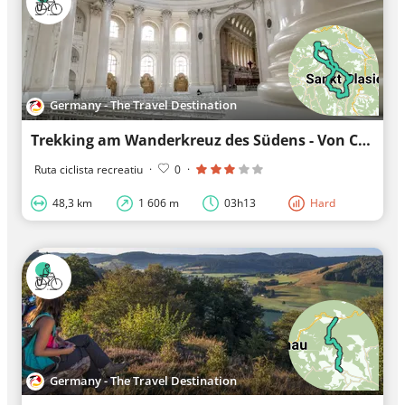
Germany - The Travel Destination
Trekking am Wanderkreuz des Südens - Von Camp zu Camp in 4 Tagen
Ruta ciclista recreatiu
·
0
·
48,3 km
1 606 m
03h13
Hard
Germany - The Travel Destination