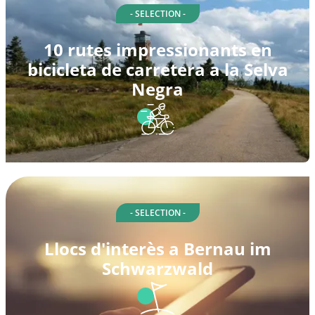
- SELECTION -
10 rutes impressionants en
bicicleta de carretera a la Selva
Negra
- SELECTION -
Llocs d'interès a Bernau im
Schwarzwald