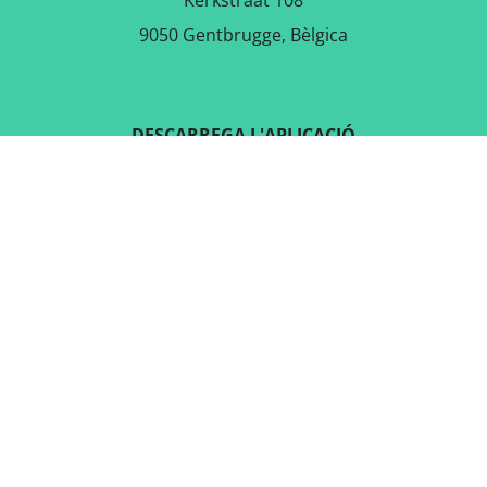
Kerkstraat 108
9050 Gentbrugge, Bèlgica
DESCARREGA L'APLICACIÓ
GRATUÏTA
SEGUEIX-NOS