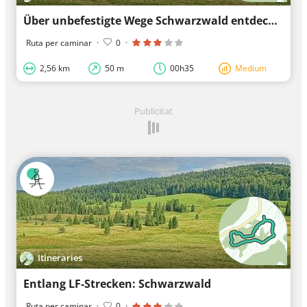
Über unbefestigte Wege Schwarzwald entdecken
Ruta per caminar
·
0
·
2,56 km
50 m
00h35
Medium
Publicitat
Itineraries
Entlang LF-Strecken: Schwarzwald
Ruta per caminar
·
0
·