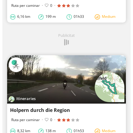
Ruta per caminar
·
0
·
6,16 km
199 m
01h33
Medium
Publicitat
Itineraries
Holpern durch die Region
Ruta per caminar
·
0
·
8,32 km
138 m
01h53
Medium