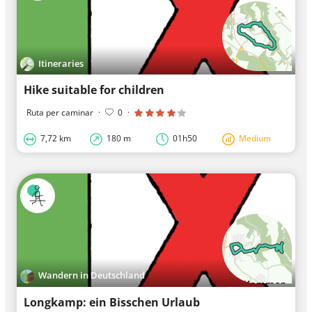
Itineraries
Hike suitable for children
Ruta per caminar
·
0
·
7,72 km
180 m
01h50
Medium
Wandern in Deutschland
Longkamp: ein Bisschen Urlaub