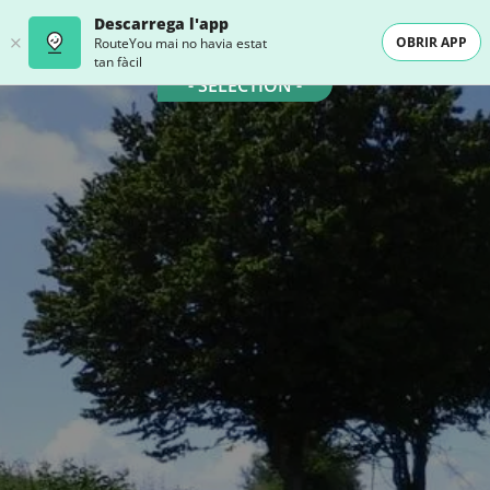
Descarrega l'app
OBRIR APP
RouteYou mai no havia estat
tan fàcil
- SELECTION -