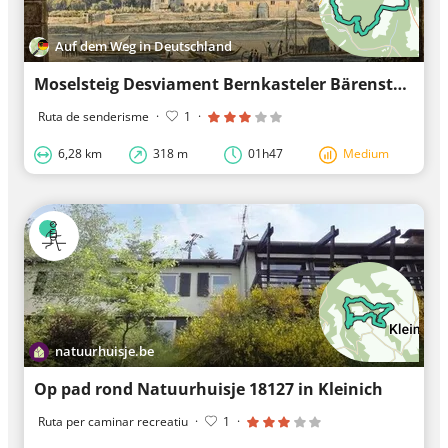
Auf dem Weg in Deutschland
Moselsteig Desviament Bernkasteler Bärensteig
Ruta de senderisme
·
1
·
6,28 km
318 m
01h47
Medium
natuurhuisje.be
Op pad rond Natuurhuisje 18127 in Kleinich
Ruta per caminar recreatiu
·
1
·