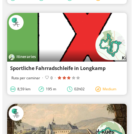
Itineraries
Sportliche Fahrradschleife in Longkamp
Ruta per caminar
·
0
·
8,59 km
195 m
02h02
Medium