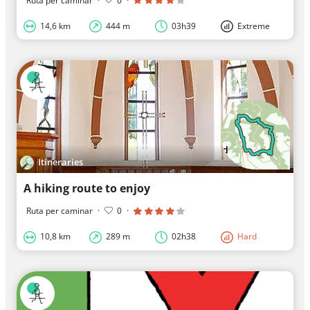
Ruta per caminar
·
0
·
14,6 km
444 m
03h39
Extreme
Itineraries
A hiking route to enjoy
Ruta per caminar
·
0
·
10,8 km
289 m
02h38
Hard