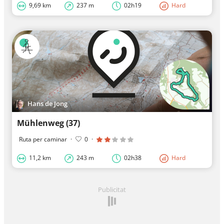
9,69 km
237 m
02h19
Hard
Hans de Jong
Mühlenweg (37)
Ruta per caminar
·
0
·
11,2 km
243 m
02h38
Hard
Publicitat