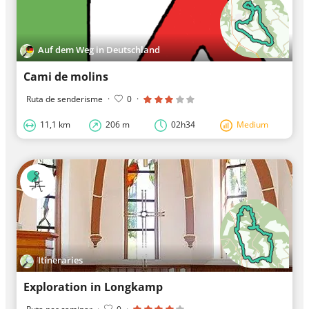
Auf dem Weg in Deutschland
Cami de molins
Ruta de senderisme
·
0
·
11,1 km
206 m
02h34
Medium
Itineraries
Exploration in Longkamp