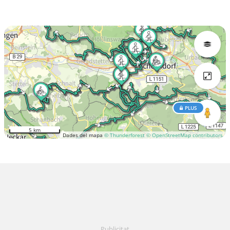
PLUS
5 km
Dades del mapa
© Thunderforest
© OpenStreetMap contributors
Publicitat