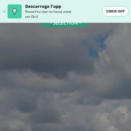
Descarrega l'app
OBRIR APP
RouteYou mai no havia estat
tan fàcil
- SELECTION -