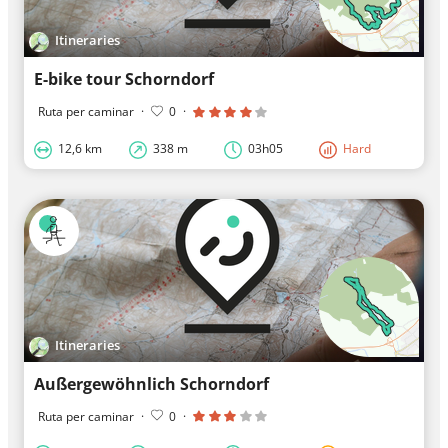
Itineraries
E-bike tour Schorndorf
Ruta per caminar
·
0
·
12,6 km
338 m
03h05
Hard
Itineraries
Außergewöhnlich Schorndorf
Ruta per caminar
·
0
·