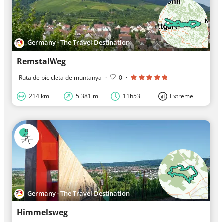
Germany - The Travel Destination
RemstalWeg
Ruta de bicicleta de muntanya
·
0
·
214 km
5 381 m
11h53
Extreme
Germany - The Travel Destination
Himmelsweg