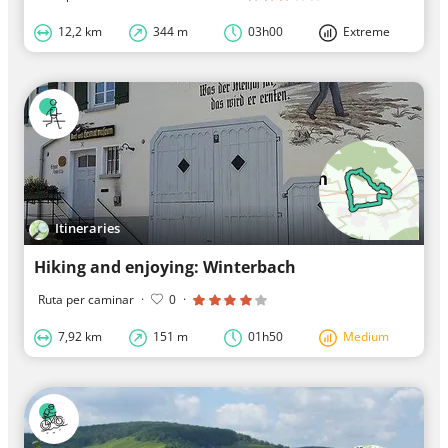
12,2 km
344 m
03h00
Extreme
Itineraries
Hiking and enjoying: Winterbach
Ruta per caminar
·
0
·
7,92 km
151 m
01h50
Medium