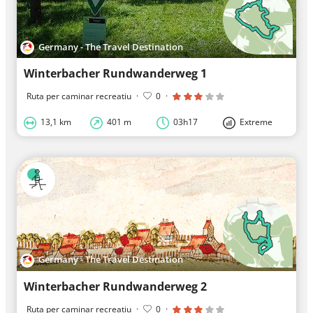
Germany - The Travel Destination
Winterbacher Rundwanderweg 1
Ruta per caminar recreatiu
·
0
·
13,1 km
401 m
03h17
Extreme
Germany - The Travel Destination
Winterbacher Rundwanderweg 2
Ruta per caminar recreatiu
·
0
·