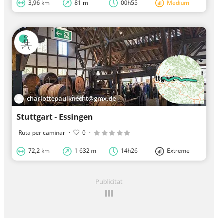
3,96 km
81 m
00h55
Medium
charlottepaulknecht@gmx.de
Stuttgart - Essingen
Ruta per caminar
·
0
·
72,2 km
1 632 m
14h26
Extreme
Publicitat