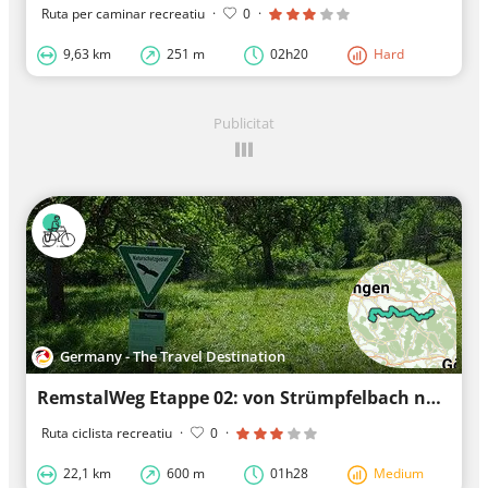
Ruta per caminar recreatiu
·
0
·
9,63 km
251 m
02h20
Hard
Publicitat
Germany - The Travel Destination
RemstalWeg Etappe 02: von Strümpfelbach nach Schorndorf-Steinmäurich
Ruta ciclista recreatiu
·
0
·
22,1 km
600 m
01h28
Medium