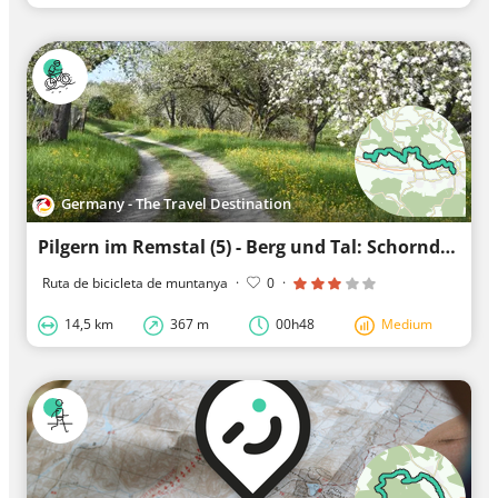
Germany - The Travel Destination
Pilgern im Remstal (5) - Berg und Tal: Schorndorf bis Grunbach
Ruta de bicicleta de muntanya
·
0
·
14,5 km
367 m
00h48
Medium