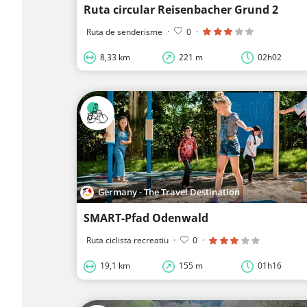
Ruta circular Reisenbacher Grund 2
Ruta de senderisme
·
0
·
8,33 km
221 m
02h02
Germany - The Travel Destination
SMART-Pfad Odenwald
Ruta ciclista recreatiu
·
0
·
19,1 km
155 m
01h16