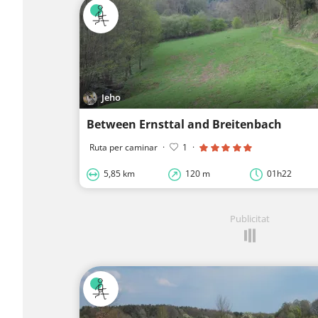
Jeho
Between Ernsttal and Breitenbach
Ruta per caminar
·
1
·
5,85 km
120 m
01h22
Publicitat