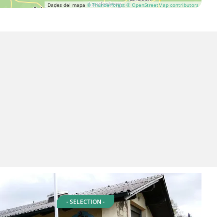
Dades del mapa
© Thunderforest
© OpenStreetMap contributors
- SELECTION -