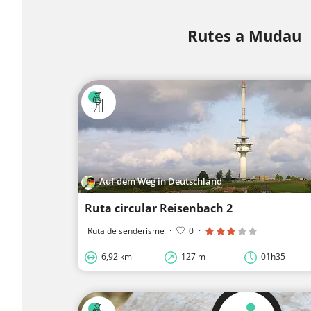
Rutes a Mudau
Auf dem Weg in Deutschland
Ruta circular Reisenbach 2
Ruta de senderisme
·
0
·
6,92 km
127 m
01h35