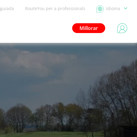
 guiada
RouteYou per a professionals
Idioma
Millorar