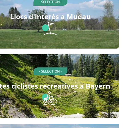
- SELECTION -
Llocs d'interès a Mudau
- SELECTION -
tes ciclistes recreatives a Bayern