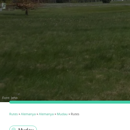
Font:
Jeho
Rutes
»
Alemanya
»
Alemanya
»
Mudau
» Rutes