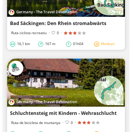
Germany - The Travel Destination
Bad Säckingen: Den Rhein stromabwärts
Ruta ciclista recreatiu
·
0
·
16,1 km
167 m
01h04
Medium
Germany - The Travel Destination
Schluchtensteig mit Kindern - Wehraschlucht
Ruta de bicicleta de muntanya
·
0
·