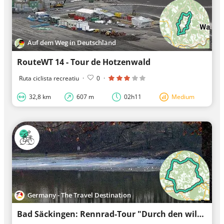
Auf dem Weg in Deutschland
RouteWT 14 - Tour de Hotzenwald
Ruta ciclista recreatiu
·
0
·
32,8 km
607 m
02h11
Medium
Germany - The Travel Destination
Bad Säckingen: Rennrad-Tour "Durch den wilden Südschwarzwald"