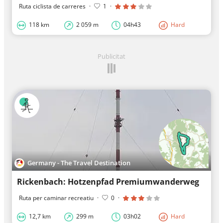
Ruta ciclista de carreres
·
1
·
118 km
2 059 m
04h43
Hard
Publicitat
Germany - The Travel Destination
Rickenbach: Hotzenpfad Premiumwanderweg
Ruta per caminar recreatiu
·
0
·
12,7 km
299 m
03h02
Hard