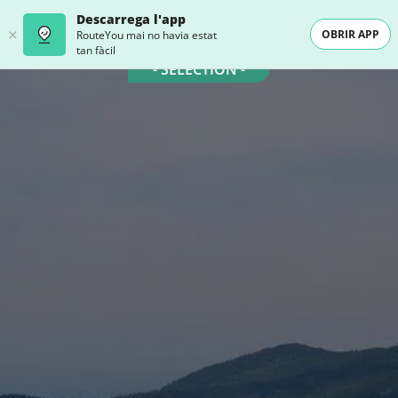
Descarrega l'app
OBRIR APP
RouteYou mai no havia estat
tan fàcil
- SELECTION -