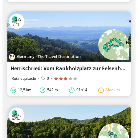
Germany - The Travel Destination
Herrischried: Vom Rankholzplatz zur Felsenhütte
Ruta equitació
·
0
·
12,5 km
542 m
01h14
Medium