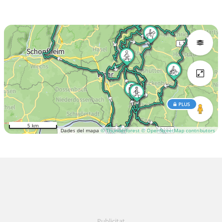
PLUS
5 km
Dades del mapa
© Thunderforest
© OpenStreetMap contributors
Publicitat