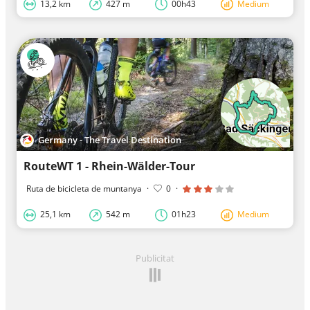
13,2 km
427 m
00h43
Medium
Germany - The Travel Destination
RouteWT 1 - Rhein-Wälder-Tour
Ruta de bicicleta de muntanya
·
0
·
25,1 km
542 m
01h23
Medium
Publicitat