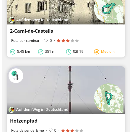
Auf dem Weg in Deutschland
2-Camí-de-Castells
Ruta per caminar
·
0
·
8,48 km
381 m
02h19
Medium
Auf dem Weg in Deutschland
Hotzenpfad
Ruta de senderisme
·
0
·