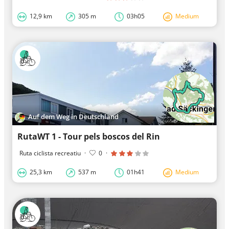
12,9 km
305 m
03h05
Medium
Auf dem Weg in Deutschland
RutaWT 1 - Tour pels boscos del Rin
Ruta ciclista recreatiu
·
0
·
25,3 km
537 m
01h41
Medium