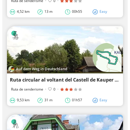
Ruta de senderisme
·
0
·
4,52 km
13 m
00h55
Easy
Auf dem Weg in Deutschland
Ruta circular al voltant del Castell de Kauper a la vora del bosc de muntanya.
Ruta de senderisme
·
0
·
9,53 km
31 m
01h57
Easy