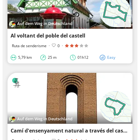
Auf dem Weg in Deutschland
Al voltant del poble del castell
Ruta de senderisme
·
0
·
5,79 km
25 m
01h12
Easy
Auf dem Weg in Deutschland
Camí d'ensenyament natural a través del castell de Kauper