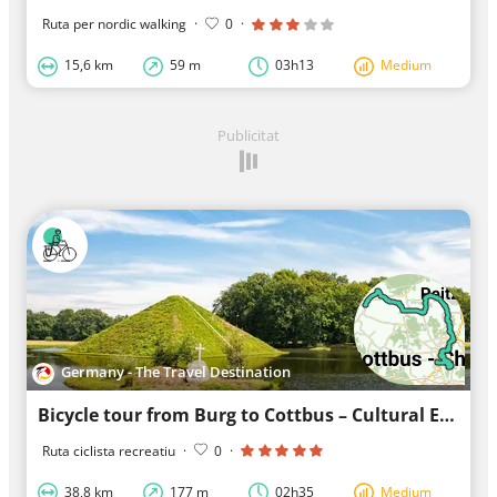
Ruta per nordic walking
·
0
·
15,6 km
59 m
03h13
Medium
Publicitat
Germany - The Travel Destination
Bicycle tour from Burg to Cottbus – Cultural Experience
Ruta ciclista recreatiu
·
0
·
38,8 km
177 m
02h35
Medium