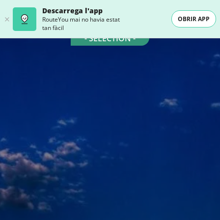
Descarrega l'app
OBRIR APP
RouteYou mai no havia estat
tan fàcil
- SELECTION -