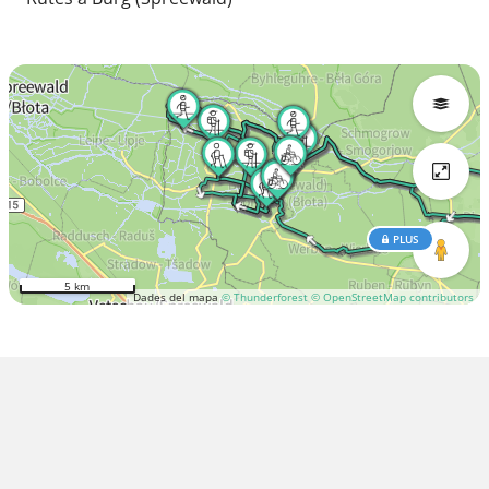
PLUS
5 km
Dades del mapa
© Thunderforest
© OpenStreetMap contributors