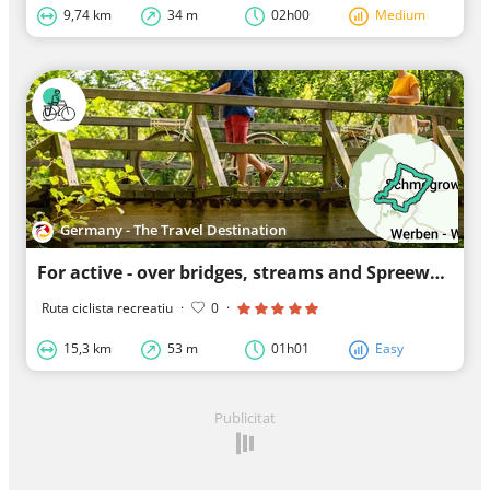
9,74 km
34 m
02h00
Medium
Germany - The Travel Destination
For active - over bridges, streams and Spreewald benches
Ruta ciclista recreatiu
·
0
·
15,3 km
53 m
01h01
Easy
Publicitat