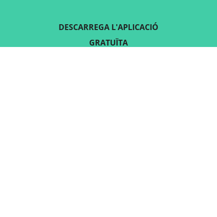
DESCARREGA L'APLICACIÓ
GRATUÏTA
SEGUEIX-NOS