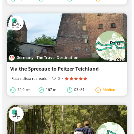
Germany - The Travel Destination
Via the Spreeaue to Peitzer Teichland
Ruta ciclista recreatiu
·
0
·
52,9 km
167 m
03h31
Medium