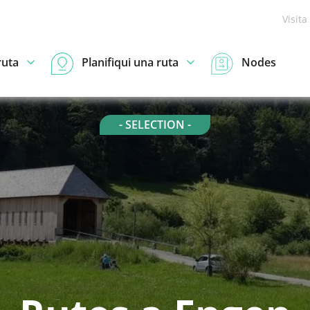
Visita
ruta
Planifiqui una ruta
Nodes
- SELECTION -