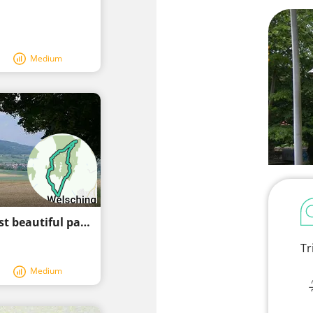
Medium
Engen: discover this region along the most beautiful paths
Tr
Medium