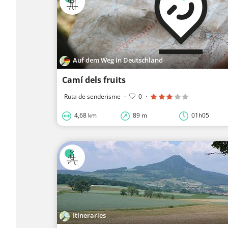
Auf dem Weg in Deutschland
Camí dels fruits
Ruta de senderisme
·
0
·
4,68 km
89 m
01h05
Itineraries