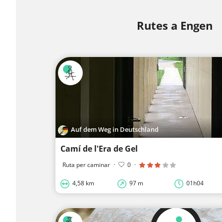
Rutes a Engen
Auf dem Weg in Deutschland
Camí de l'Era de Gel
Ruta per caminar
·
0
·
4,58 km
97 m
01h04