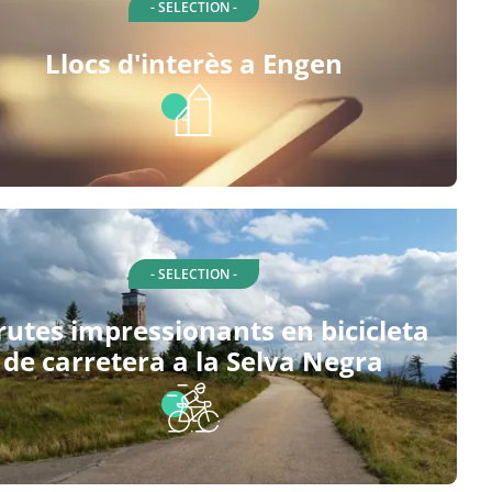
- SELECTION -
Llocs d'interès a Engen
- SELECTION -
rutes impressionants en bicicleta
de carretera a la Selva Negra