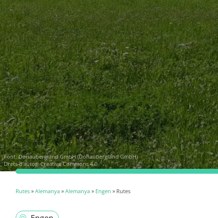
Font:
Donaubergland GmbH (Donaubergland GmbH)
Drets d'autor: Creative Commons 4.0
Rutes
»
Alemanya
»
Alemanya
»
Engen
» Rutes