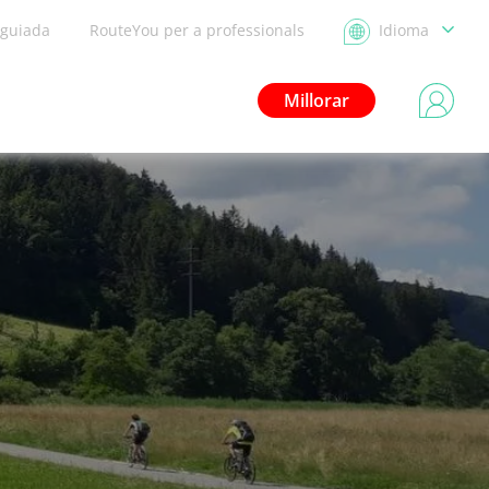
 guiada
RouteYou per a professionals
Idioma
Millorar