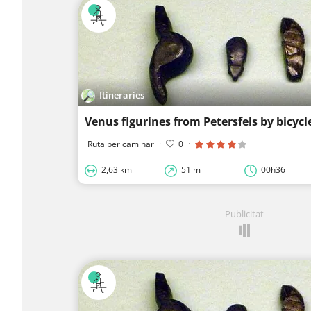
Itineraries
Venus figurines from Petersfels by bicycl
Ruta per caminar
·
0
·
2,63 km
51 m
00h36
Publicitat