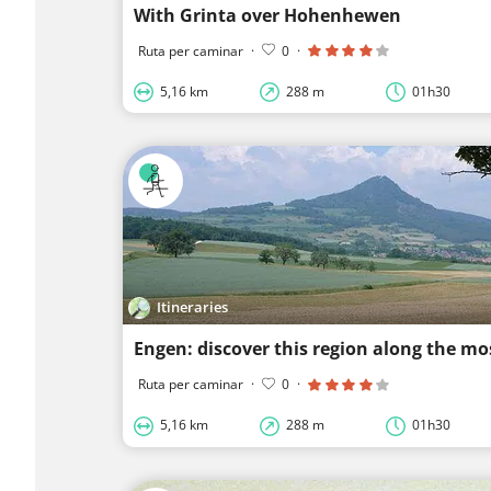
With Grinta over Hohenhewen
Ruta per caminar
·
0
·
5,16 km
288 m
01h30
Itineraries
Ruta per caminar
·
0
·
5,16 km
288 m
01h30