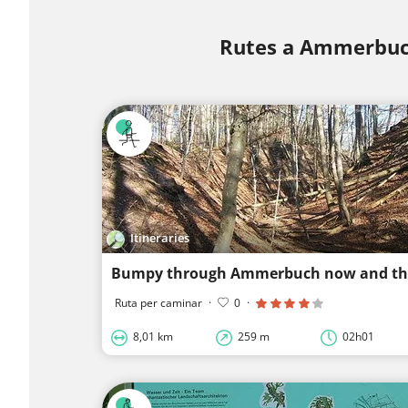
Rutes a Ammerbu
Itineraries
Bumpy through Ammerbuch now and t
Ruta per caminar
·
0
·
8,01 km
259 m
02h01