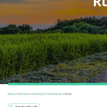
R
Rutes
»
Alemanya
»
Alemanya
»
Ammerbuch
» Rutes