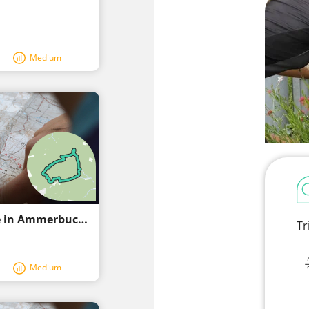
Medium
Fahrradschleife über (un)befestigte Wege in Ammerbuch
Tr
Medium