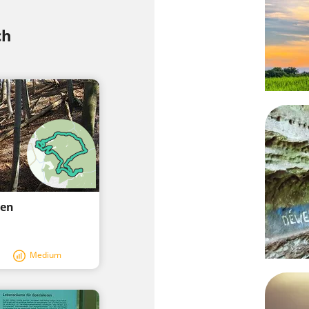
ch
hen
Medium