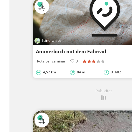
Itineraries
Ammerbuch mit dem Fahrrad
Ruta per caminar
·
0
·
4,52 km
84 m
01h02
Publicitat