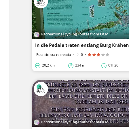
Recreational cycling routes from OCM
In die Pedale treten entlang Burg Krähe
Ruta ciclista recreatiu
·
0
·
20,2 km
234 m
01h20
Recreational cycling routes from OCM