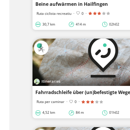
Beine aufwärmen in Hailfingen
Ruta ciclista recreatiu
·
0
·
30,7 km
414 m
02h02
Itineraries
Ruta per caminar
·
0
·
4,52 km
84 m
01h02