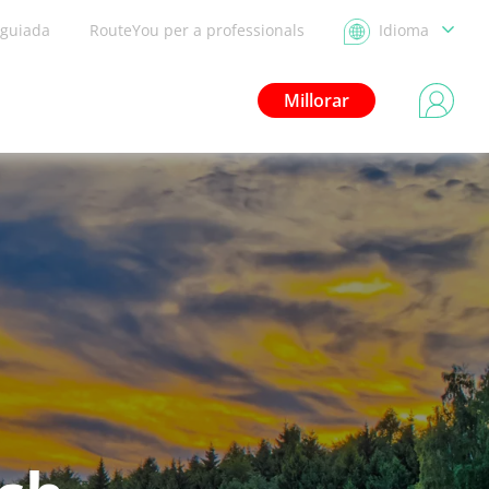
 guiada
RouteYou per a professionals
Idioma
Millorar