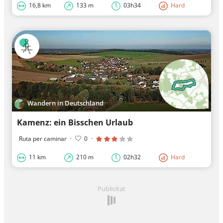
16,8 km
133 m
03h34
Hard
Wandern in Deutschland
Kamenz: ein Bisschen Urlaub
Ruta per caminar
·
0
·
11 km
210 m
02h32
Hard
Publicitat