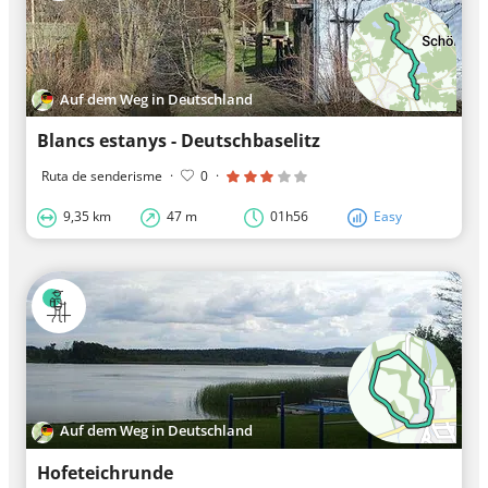
Auf dem Weg in Deutschland
Blancs estanys - Deutschbaselitz
Ruta de senderisme
·
0
·
9,35 km
47 m
01h56
Easy
Auf dem Weg in Deutschland
Hofeteichrunde