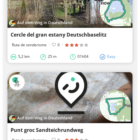
Auf dem Weg in Deutschland
Cercle del gran estany Deutschbaselitz
Ruta de senderisme
·
0
·
5,2 km
25 m
01h04
Easy
Auf dem Weg in Deutschland
Punt groc Sandteichrundweg