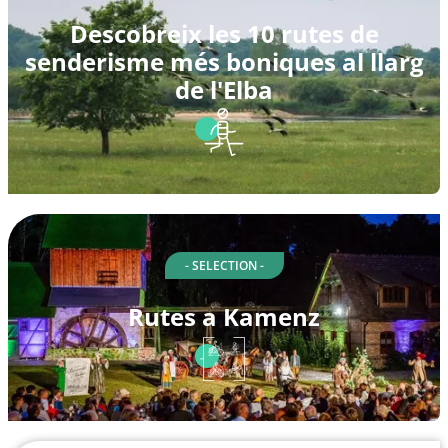
Descobreix les 10 rutes de
senderisme més boniques al llarg
de l'Elba
- SELECTION -
Rutes a Kamenz