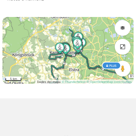
PLUS
5 km
Dades del mapa
© Thunderforest
© OpenStreetMap contributors