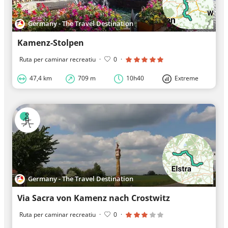
Germany - The Travel Destination
Kamenz-Stolpen
Ruta per caminar recreatiu
·
0
·
47,4 km
709 m
10h40
Extreme
Germany - The Travel Destination
Via Sacra von Kamenz nach Crostwitz
Ruta per caminar recreatiu
·
0
·