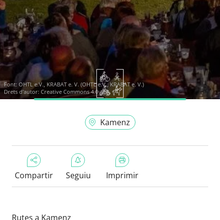
Font:
OHTL e.V., KRABAT e. V. (OHTL e.V., KRABAT e. V.)
Drets d'autor: Creative Commons 4.0
Kamenz
Compartir
Seguiu
Imprimir
Rutes a Kamenz