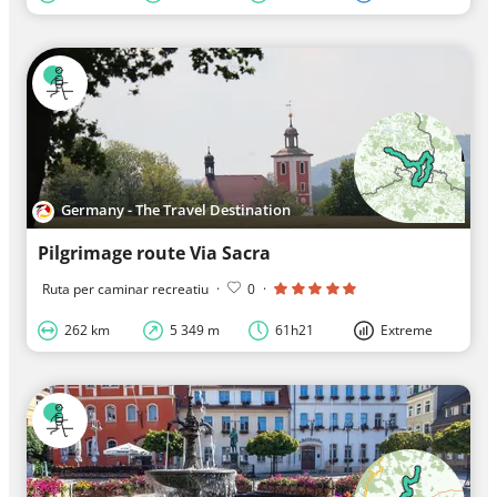
Germany - The Travel Destination
Pilgrimage route Via Sacra
Ruta per caminar recreatiu
·
0
·
262 km
5 349 m
61h21
Extreme