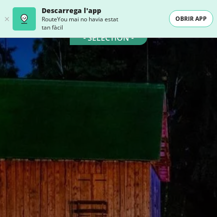
Descarrega l'app
OBRIR APP
RouteYou mai no havia estat
tan fàcil
- SELECTION -