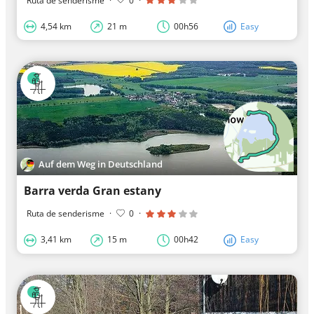
Ruta de senderisme
·
0
·
4,54 km
21 m
00h56
Easy
Auf dem Weg in Deutschland
Barra verda Gran estany
Ruta de senderisme
·
0
·
3,41 km
15 m
00h42
Easy