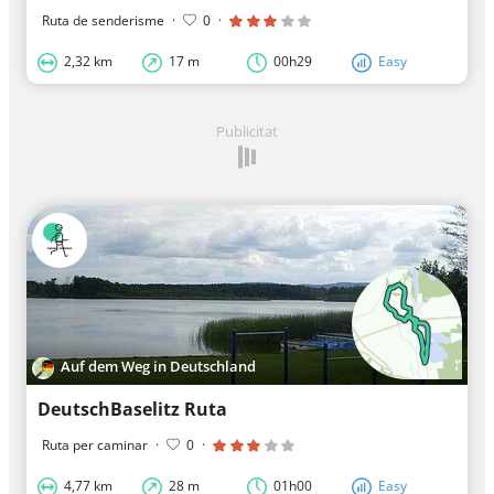
Ruta de senderisme
·
0
·
2,32 km
17 m
00h29
Easy
Publicitat
Auf dem Weg in Deutschland
DeutschBaselitz Ruta
Ruta per caminar
·
0
·
4,77 km
28 m
01h00
Easy