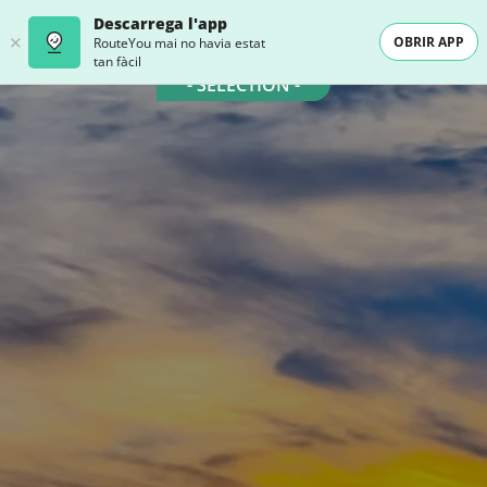
Descarrega l'app
OBRIR APP
RouteYou mai no havia estat
tan fàcil
- SELECTION -