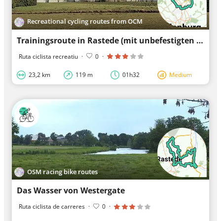
Recreational cycling routes from OCM
Trainingsroute in Rastede (mit unbefestigten Wege)
Ruta ciclista recreatiu
·
0
·
23,2 km
119 m
01h32
Medium
OSM racing bike routes
Das Wasser von Westergate
Ruta ciclista de carreres
·
0
·