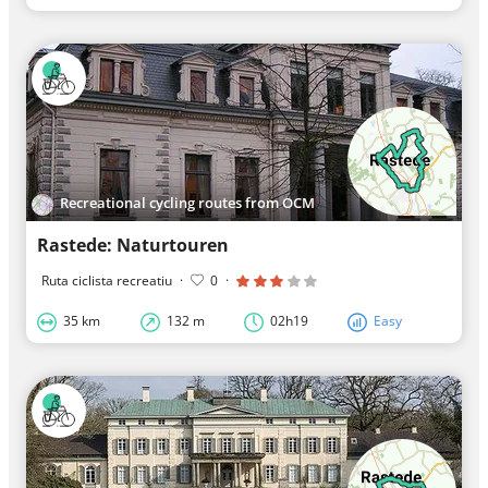
Recreational cycling routes from OCM
Rastede: Naturtouren
Ruta ciclista recreatiu
·
0
·
35 km
132 m
02h19
Easy