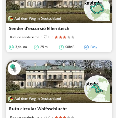
Auf dem Weg in Deutschland
Sender d'excursió Ellernteich
Ruta de senderisme
·
0
·
3,44 km
25 m
00h43
Easy
Auf dem Weg in Deutschland
Ruta circular Wolfsschlucht
Ruta de senderisme
·
0
·