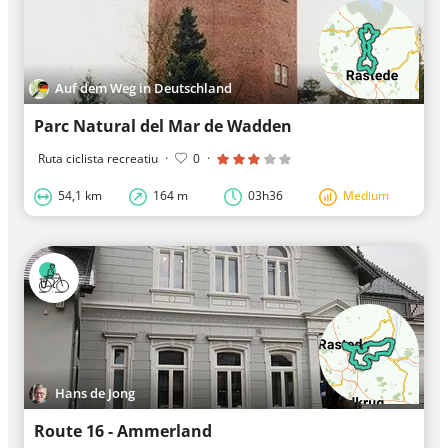
Auf dem Weg in Deutschland
Parc Natural del Mar de Wadden
Ruta ciclista recreatiu
·
0
·
54,1 km
164 m
03h36
Medium
Hans de Jong
Route 16 - Ammerland