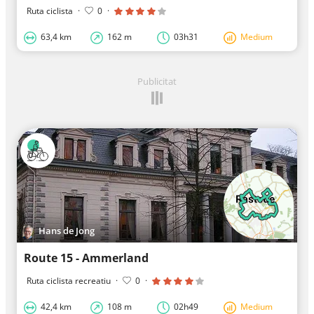
Ruta ciclista
·
0
·
63,4 km
162 m
03h31
Medium
Publicitat
Hans de Jong
Route 15 - Ammerland
Ruta ciclista recreatiu
·
0
·
42,4 km
108 m
02h49
Medium