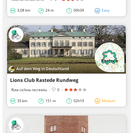
3,08 km
24 m
00h39
Easy
Auf dem Weg in Deutschland
Lions Club Rastede Rundweg
Ruta ciclista recreatiu
·
0
·
35 km
151 m
02h19
Medium