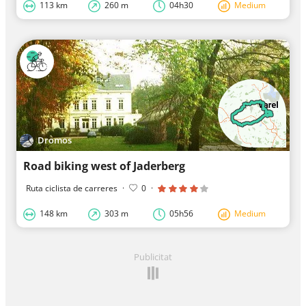
113 km
260 m
04h30
Medium
Dromos
Road biking west of Jaderberg
Ruta ciclista de carreres
·
0
·
148 km
303 m
05h56
Medium
Publicitat