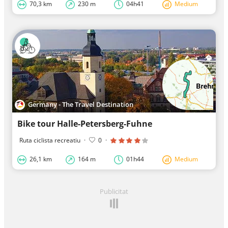
70,3 km
230 m
04h41
Medium
Germany - The Travel Destination
Bike tour Halle-Petersberg-Fuhne
Ruta ciclista recreatiu
·
0
·
26,1 km
164 m
01h44
Medium
Publicitat