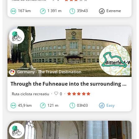
167 km
1 391 m
35h43
Extreme
Germany - The Travel Destination
Through the Fuhneaue into the surrounding area of Bitterfeld.
Ruta ciclista recreatiu
·
0
·
45,9 km
121 m
03h03
Easy