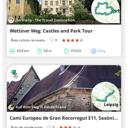
Germany - The Travel Destination
Wettiner Weg: Castles and Park Tour
Ruta ciclista recreatiu
·
0
·
20,8 km
54 m
01h23
Easy
Auf dem Weg in Deutschland
Camí Europeu de Gran Recorregut E11, Saxònia-Anhalt (O)
Ruta de senderisme
·
0
·