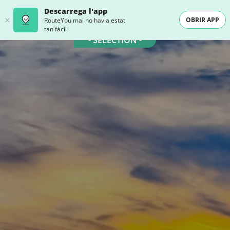
Descarrega l'app
OBRIR APP
RouteYou mai no havia estat
tan fàcil
- SELECTION -