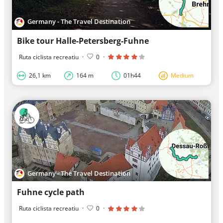
Germany - The Travel Destination
Bike tour Halle-Petersberg-Fuhne
Ruta ciclista recreatiu
·
0
·
26,1 km
164 m
01h44
Medium
Germany - The Travel Destination
Fuhne cycle path
Ruta ciclista recreatiu
·
0
·