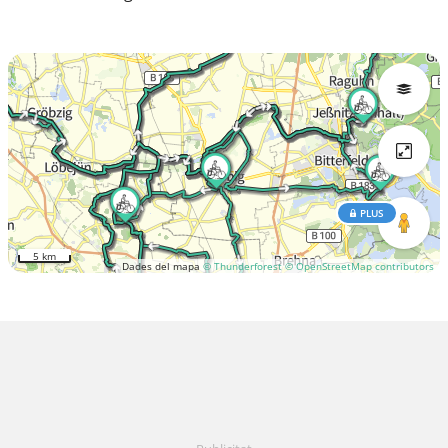
PLUS
5 km
Dades del mapa
© Thunderforest
© OpenStreetMap contributors