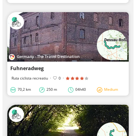
Germany - The Travel Destination
Fuhneradweg
Ruta ciclista recreatiu
·
0
·
70,2 km
250 m
04h40
Medium