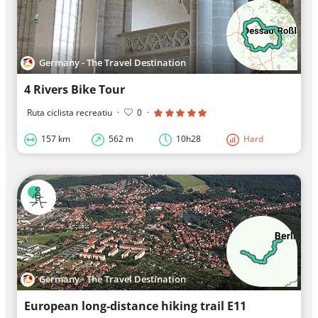
Germany - The Travel Destination
4 Rivers Bike Tour
Ruta ciclista recreatiu
·
0
·
157 km
562 m
10h28
Hard
Germany - The Travel Destination
European long-distance hiking trail E11