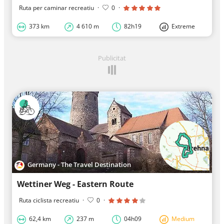
Ruta per caminar recreatiu
·
0
·
373 km
4 610 m
82h19
Extreme
Publicitat
Germany - The Travel Destination
Wettiner Weg - Eastern Route
Ruta ciclista recreatiu
·
0
·
62,4 km
237 m
04h09
Medium