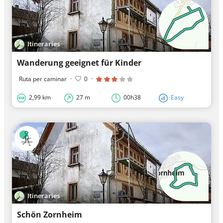
Itineraries
Wanderung geeignet für Kinder
Ruta per caminar
·
0
·
2,99 km
27 m
00h38
Easy
Itineraries
Schön Zornheim