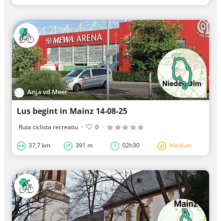
Anja vd Meer
Lus begint in Mainz 14-08-25
Ruta ciclista recreatiu
·
0
·
37,7 km
391 m
02h30
Medium