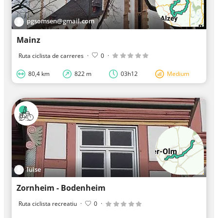
pgsomsen@gmail.com
Mainz
Ruta ciclista de carreres
·
0
·
80,4 km
822 m
03h12
Medium
luise
Zornheim - Bodenheim
Ruta ciclista recreatiu
·
0
·