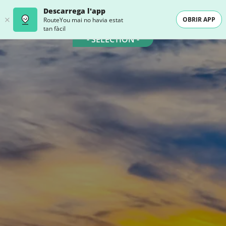
Descarrega l'app
OBRIR APP
RouteYou mai no havia estat
tan fàcil
- SELECTION -