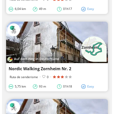
6,04 km
49 m
01h17
Easy
Auf dem Weg in Deutschland
Nordic Walking Zornheim Nr. 2
Ruta de senderisme
·
0
·
5,75 km
93 m
01h18
Easy