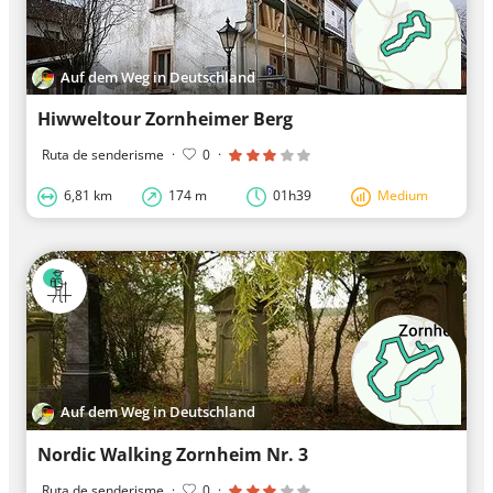
Auf dem Weg in Deutschland
Hiwweltour Zornheimer Berg
Ruta de senderisme
·
0
·
6,81 km
174 m
01h39
Medium
Auf dem Weg in Deutschland
Nordic Walking Zornheim Nr. 3
Ruta de senderisme
·
0
·