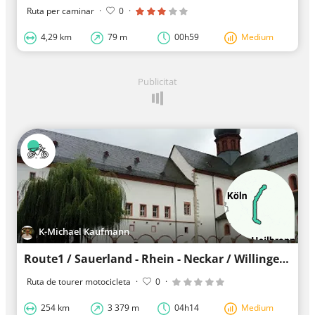
Ruta per caminar
·
0
·
4,29 km
79 m
00h59
Medium
Publicitat
K-Michael Kaufmann
Route1 / Sauerland - Rhein - Neckar / Willingen - Oppenheim
Ruta de tourer motocicleta
·
0
·
254 km
3 379 m
04h14
Medium