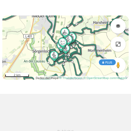
PLUS
2 km
Dades del mapa
© Thunderforest
© OpenStreetMap contributors