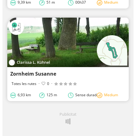
9,39 km
51 m
00h37
Medium
Clarissa L. Kühnel
Zornheim Susanne
Totes les rutes
·
0
·
6,93 km
125 m
Sense durada
Medium
Publicitat