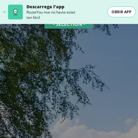
Descarrega l'app
OBRIR APP
RouteYou mai no havia estat
tan fàcil
- SELECTION -