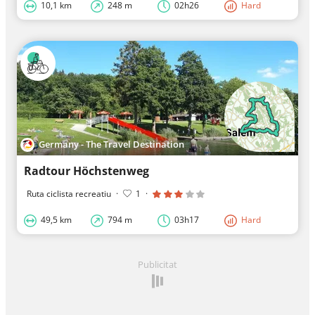
10,1 km
248 m
02h26
Hard
Germany - The Travel Destination
Radtour Höchstenweg
Ruta ciclista recreatiu
·
1
·
49,5 km
794 m
03h17
Hard
Publicitat