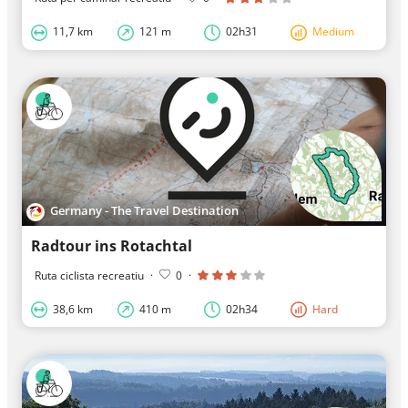
11,7 km
121 m
02h31
Medium
Germany - The Travel Destination
Radtour ins Rotachtal
Ruta ciclista recreatiu
·
0
·
38,6 km
410 m
02h34
Hard