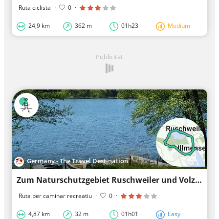
Ruta ciclista
·
0
·
24,9 km
362 m
01h23
Medium
Publicitat
Germany - The Travel Destination
Zum Naturschutzgebiet Ruschweiler und Volzer See
Ruta per caminar recreatiu
·
0
·
4,87 km
32 m
01h01
Easy