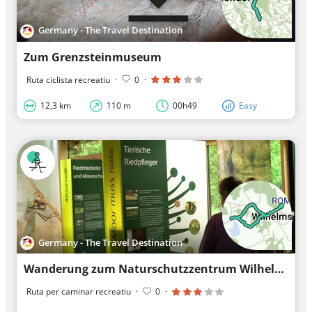
Germany - The Travel Destination
Zum Grenzsteinmuseum
Ruta ciclista recreatiu
·
0
·
12,3 km
110 m
00h49
Easy
Germany - The Travel Destination
Wanderung zum Naturschutzzentrum Wilhelmsdorf
Ruta per caminar recreatiu
·
0
·