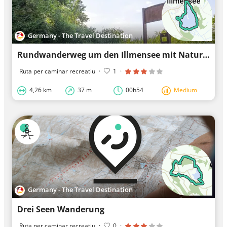
Germany - The Travel Destination
Rundwanderweg um den Illmensee mit Naturlehrpfad
Ruta per caminar recreatiu
·
1
·
4,26 km
37 m
00h54
Medium
Germany - The Travel Destination
Drei Seen Wanderung
Ruta per caminar recreatiu
·
0
·