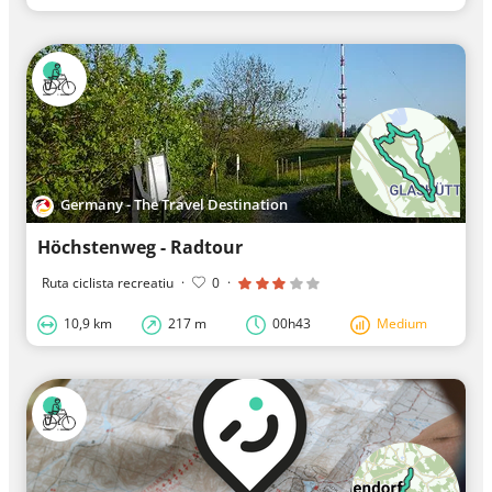
Germany - The Travel Destination
Höchstenweg - Radtour
Ruta ciclista recreatiu
·
0
·
10,9 km
217 m
00h43
Medium