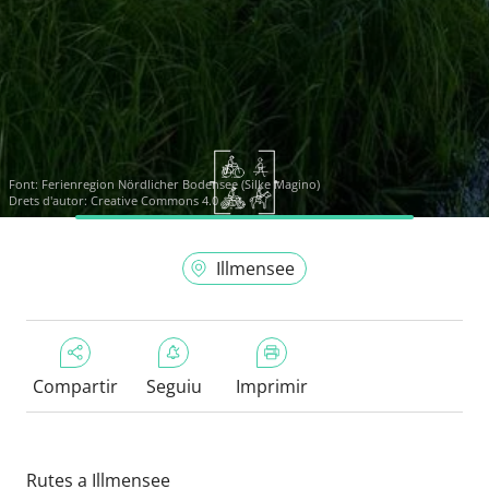
Font:
Ferienregion Nördlicher Bodensee (Silke Magino)
Drets d'autor: Creative Commons 4.0
Illmensee
Compartir
Seguiu
Imprimir
Rutes a Illmensee