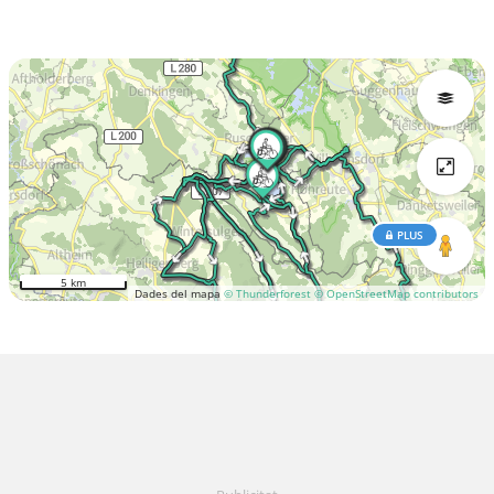
PLUS
5 km
Dades del mapa
© Thunderforest
© OpenStreetMap contributors