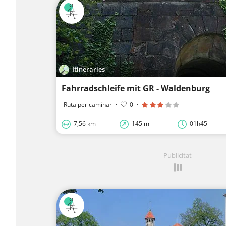
Itineraries
Fahrradschleife mit GR - Waldenburg
Ruta per caminar
·
0
·
7,56 km
145 m
01h45
Publicitat