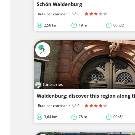
Schön Waldenburg
Ruta per caminar
·
0
·
2,58 km
19 m
00h32
Itineraries
Ruta per caminar
·
0
·
3,64 km
78 m
00h51