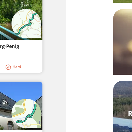
rg-Penig
Hard
R