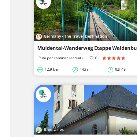
Germany - The Travel Destination
Muldental-Wanderweg Etappe Waldenbu
Ruta per caminar recreatiu
·
0
·
12,9 km
143 m
02h49
Itineraries