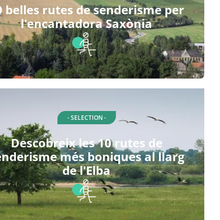
0 belles rutes de senderisme per
l'encantadora Saxònia
- SELECTION -
Descobreix les 10 rutes de
enderisme més boniques al llarg
de l'Elba