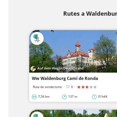
Rutes a Waldenbu
Auf dem Weg in Deutschland
Ww Waldenburg Camí de Ronda
Ruta de senderisme
·
0
·
7,56 km
137 m
01h44