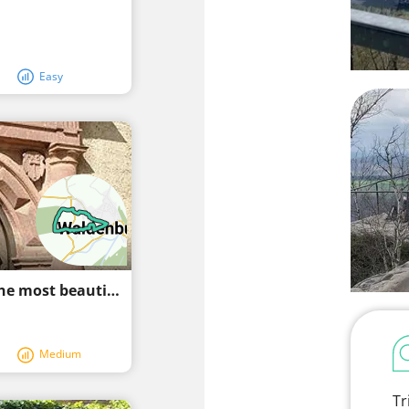
Easy
Waldenburg: discover this region along the most beautiful paths
Medium
Tr