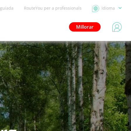
 guiada
RouteYou per a professionals
Idioma
Millorar