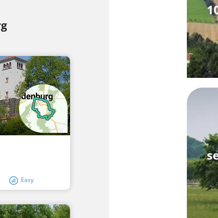
1
rg
s
Easy