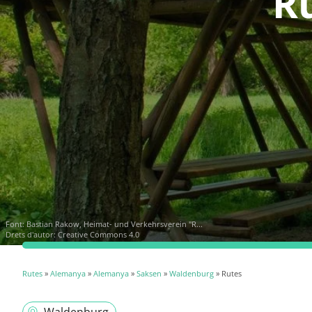
R
Font:
Bastian Rakow, Heimat- und Verkehrsverein "R...
Drets d'autor: Creative Commons 4.0
Rutes
»
Alemanya
»
Alemanya
»
Saksen
»
Waldenburg
» Rutes