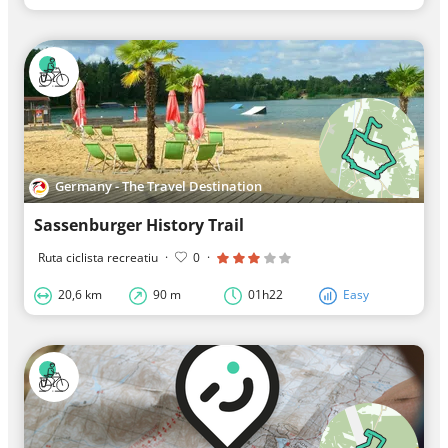
Germany - The Travel Destination
Sassenburger History Trail
Ruta ciclista recreatiu
·
0
·
20,6 km
90 m
01h22
Easy