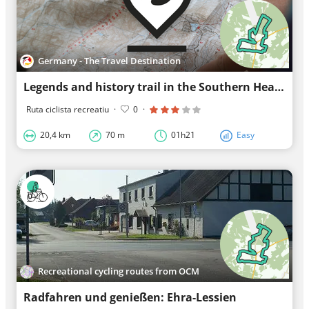
Germany - The Travel Destination
Legends and history trail in the Southern Heath Gifhorn
Ruta ciclista recreatiu
·
0
·
20,4 km
70 m
01h21
Easy
Recreational cycling routes from OCM
Radfahren und genießen: Ehra-Lessien