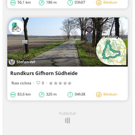
56,1 km
186 m
03h07
Medium
Stefan-WF
Rundkurs Gifhorn Südheide
Ruta ciclista
·
0
·
83,6 km
320 m
04h38
Medium
Publicitat