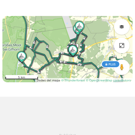
PLUS
5 km
Dades del mapa
© Thunderforest
© OpenStreetMap contributors