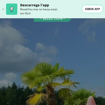
Descarrega l'app
OBRIR APP
RouteYou mai no havia estat
tan fàcil
- SELECTION -