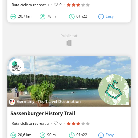
Ruta ciclista recreatiu
·
0
·
20,7 km
78 m
01h22
Easy
Publicitat
Germany - The Travel Destination
Sassenburger History Trail
Ruta ciclista recreatiu
·
0
·
20,6 km
90 m
01h22
Easy