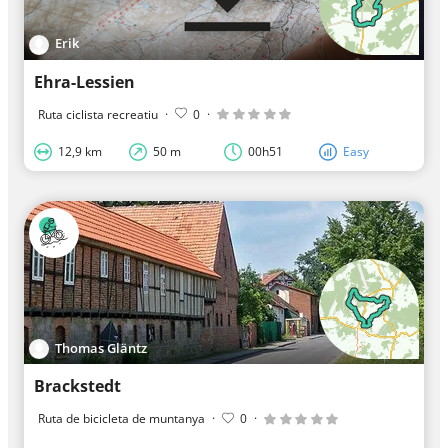
Erik
Ehra-Lessien
Ruta ciclista recreatiu
·
0
·
12,9 km
50 m
00h51
Easy
Thomas Gläntz
Brackstedt
Ruta de bicicleta de muntanya
·
0
·