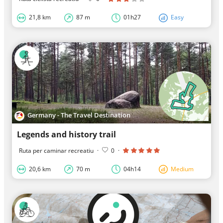
21,8 km
87 m
01h27
Easy
Germany - The Travel Destination
Legends and history trail
Ruta per caminar recreatiu
·
0
·
20,6 km
70 m
04h14
Medium