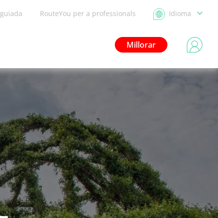
 guiada
RouteYou per a professionals
Idioma
Millorar