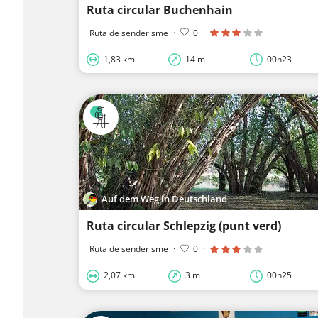
Ruta circular Buchenhain
Ruta de senderisme
·
0
·
1,83 km
14 m
00h23
Auf dem Weg in Deutschland
Ruta circular Schlepzig (punt verd)
Ruta de senderisme
·
0
·
2,07 km
3 m
00h25