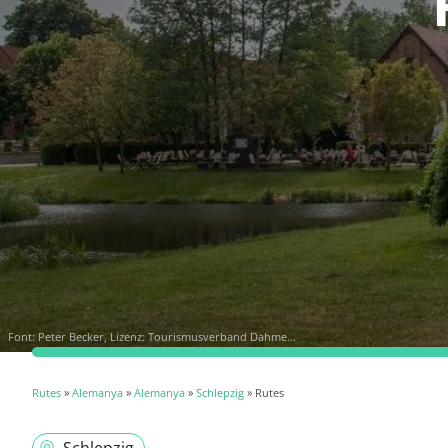
Font:
Peter Becker, Lizenz: Tourismusverband Dahme...
Rutes
»
Alemanya
»
Alemanya
»
Schlepzig
» Rutes