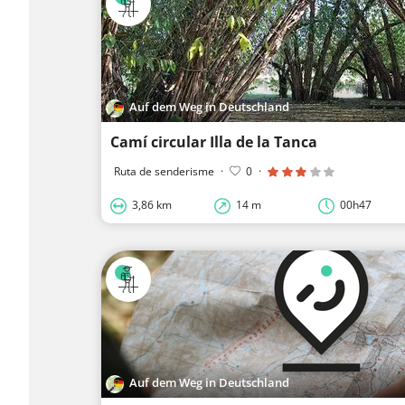
Auf dem Weg in Deutschland
Camí circular Illa de la Tanca
Ruta de senderisme
·
0
·
3,86 km
14 m
00h47
Auf dem Weg in Deutschland