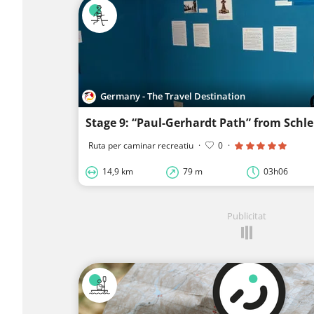
Germany - The Travel Destination
Ruta per caminar recreatiu
·
0
·
14,9 km
79 m
03h06
Publicitat