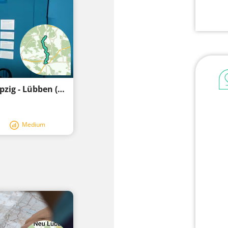
Stage 9: “Paul-Gerhardt Path” from Schlepzig - Lübben (Spreewald)
Medium