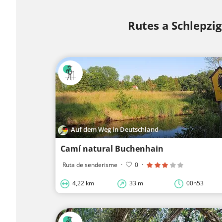
Rutes a Schlepzig
Auf dem Weg in Deutschland
Camí natural Buchenhain
Ruta de senderisme
·
0
·
4,22 km
33 m
00h53