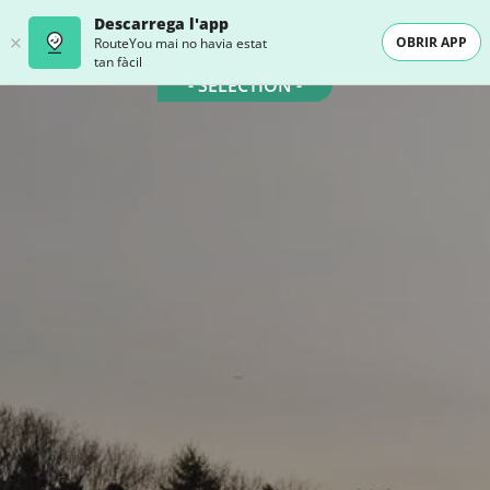
Descarrega l'app
OBRIR APP
RouteYou mai no havia estat
tan fàcil
- SELECTION -