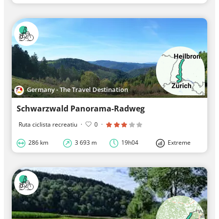
Germany - The Travel Destination
Schwarzwald Panorama-Radweg
Ruta ciclista recreatiu
·
0
·
286 km
3 693 m
19h04
Extreme