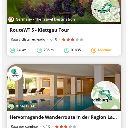
Germany - The Travel Destination
RouteWT 5 - Klettgau Tour
Ruta ciclista recreatiu
·
0
·
24 km
238 m
01h35
Medium
Itineraries
Hervorragende Wanderroute in der Region Lauchringen
Ruta per caminar
·
0
·