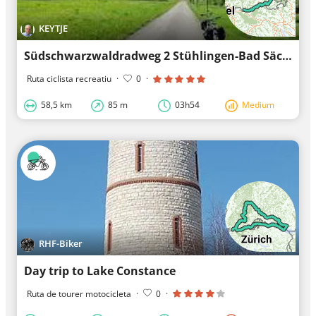
KEYTJE
Südschwarzwaldradweg 2 Stühlingen-Bad Säckingen
Ruta ciclista recreatiu
·
0
·
58,5 km
85 m
03h54
Medium
RHF-Biker
Day trip to Lake Constance
Ruta de tourer motocicleta
·
0
·