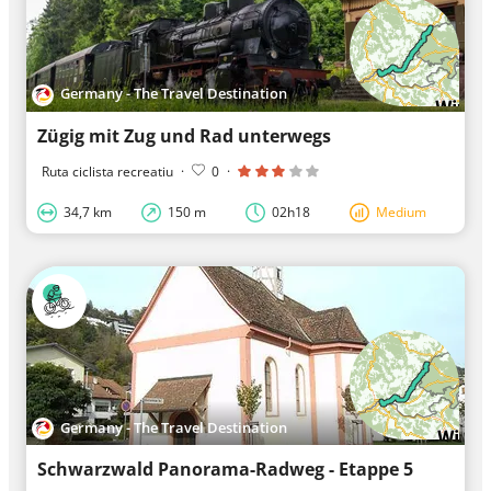
Germany - The Travel Destination
Zügig mit Zug und Rad unterwegs
Ruta ciclista recreatiu
·
0
·
34,7 km
150 m
02h18
Medium
Germany - The Travel Destination
Schwarzwald Panorama-Radweg - Etappe 5