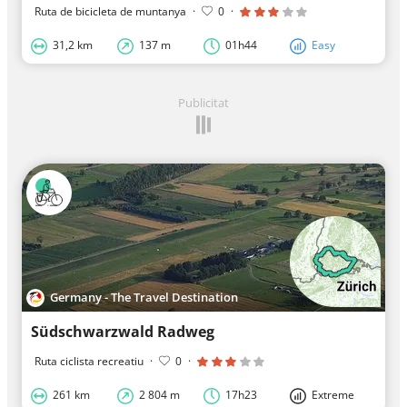
Ruta de bicicleta de muntanya
·
0
·
31,2 km
137 m
01h44
Easy
Publicitat
Germany - The Travel Destination
Südschwarzwald Radweg
Ruta ciclista recreatiu
·
0
·
261 km
2 804 m
17h23
Extreme