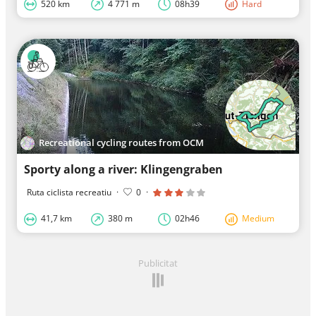
520 km
4 771 m
08h39
Hard
Recreational cycling routes from OCM
Sporty along a river: Klingengraben
Ruta ciclista recreatiu
·
0
·
41,7 km
380 m
02h46
Medium
Publicitat