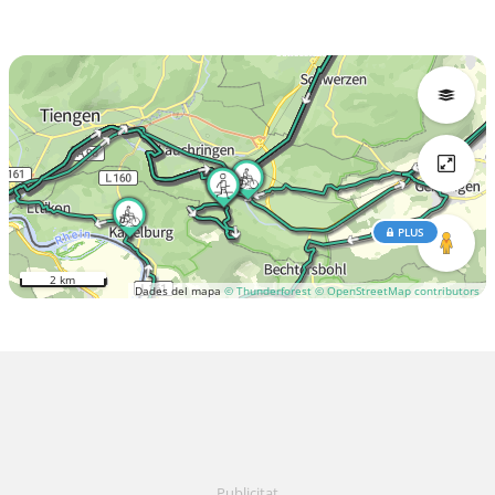
PLUS
2 km
Dades del mapa
© Thunderforest
© OpenStreetMap contributors
Publicitat