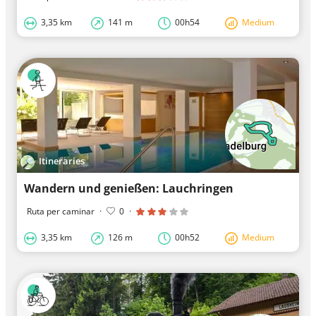
3,35 km
141 m
00h54
Medium
Itineraries
Wandern und genießen: Lauchringen
Ruta per caminar
·
0
·
3,35 km
126 m
00h52
Medium