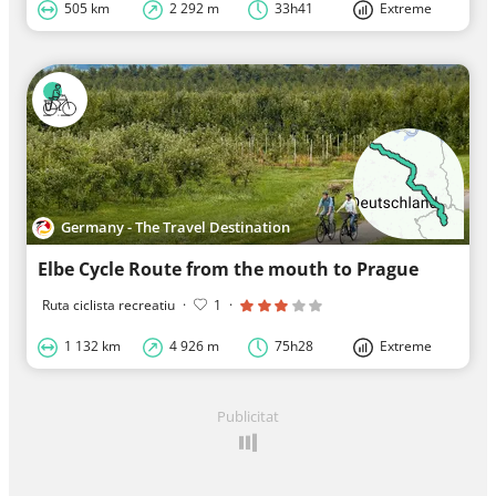
505 km
2 292 m
33h41
Extreme
Germany - The Travel Destination
Elbe Cycle Route from the mouth to Prague
Ruta ciclista recreatiu
·
1
·
1 132 km
4 926 m
75h28
Extreme
Publicitat