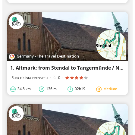
Germany - The Travel Destination
1. Altmark: from Stendal to Tangermünde / NASA
Ruta ciclista recreatiu
·
0
·
34,8 km
136 m
02h19
Medium