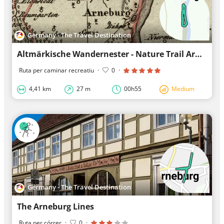
Germany - The Travel Destination
Altmärkische Wandernester - Nature Trail Arneburg
Ruta per caminar recreatiu
·
0
·
4,41 km
27 m
00h55
Medium
Germany - The Travel Destination
The Arneburg Lines
Ruta per córrer
·
0
·