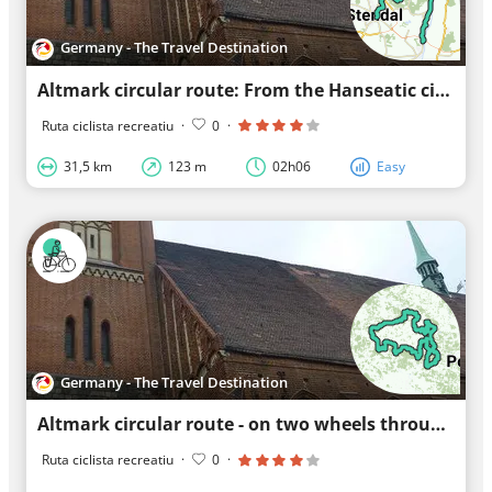
Germany - The Travel Destination
Altmark circular route: From the Hanseatic city of Tangermünde to the Hanseatic city of Stendal
Ruta ciclista recreatiu
·
0
·
31,5 km
123 m
02h06
Easy
Germany - The Travel Destination
Altmark circular route - on two wheels through the Altmark
Ruta ciclista recreatiu
·
0
·