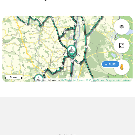
PLUS
5 km
Dades del mapa
© Thunderforest
© OpenStreetMap contributors