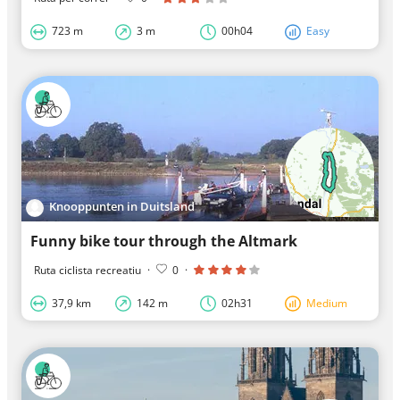
723 m
3 m
00h04
Easy
Knooppunten in Duitsland
Funny bike tour through the Altmark
Ruta ciclista recreatiu
·
0
·
37,9 km
142 m
02h31
Medium