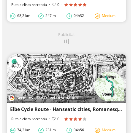
Ruta ciclista recreatiu
·
0
·
68,2 km
247 m
04h32
Medium
Publicitat
Germany - The Travel Destination
Elbe Cycle Route - Hanseatic cities, Romanesque architecture and untouched nature of the Altmark
Ruta ciclista recreatiu
·
0
·
74,2 km
231 m
04h56
Medium