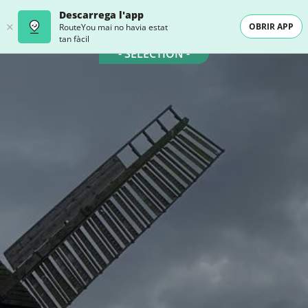
Descarrega l'app
OBRIR APP
RouteYou mai no havia estat
tan fàcil
- SELECTION -