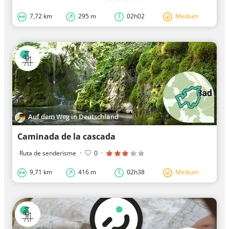
7,72 km
295 m
02h02
Medium
Auf dem Weg in Deutschland
Caminada de la cascada
Ruta de senderisme
·
0
·
9,71 km
416 m
02h38
Medium