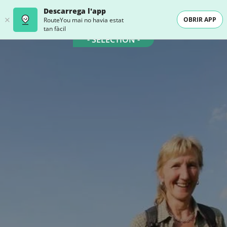
Descarrega l'app
OBRIR APP
RouteYou mai no havia estat
tan fàcil
- SELECTION -