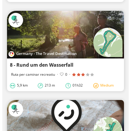
Germany - The Travel Destination
8 - Rund um den Wasserfall
Ruta per caminar recreatiu
·
0
·
5,9 km
213 m
01h32
Medium