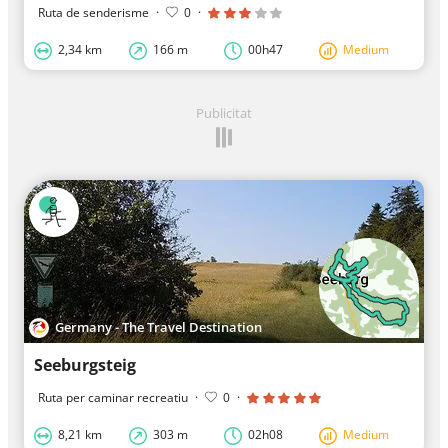
Ruta de senderisme
·
0
·
2,34 km
166 m
00h47
Medium
Publicitat
Germany - The Travel Destination
Seeburgsteig
Ruta per caminar recreatiu
·
0
·
8,21 km
303 m
02h08
Medium