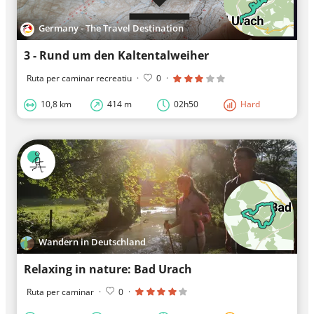
Germany - The Travel Destination
3 - Rund um den Kaltentalweiher
Ruta per caminar recreatiu
·
0
·
10,8 km
414 m
02h50
Hard
Wandern in Deutschland
Relaxing in nature: Bad Urach
Ruta per caminar
·
0
·