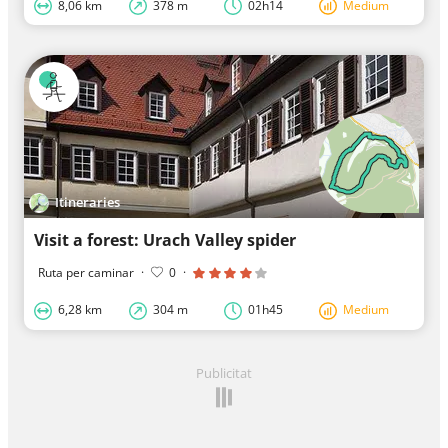
8,06 km
378 m
02h14
Medium
Itineraries
Visit a forest: Urach Valley spider
Ruta per caminar
·
0
·
6,28 km
304 m
01h45
Medium
Publicitat