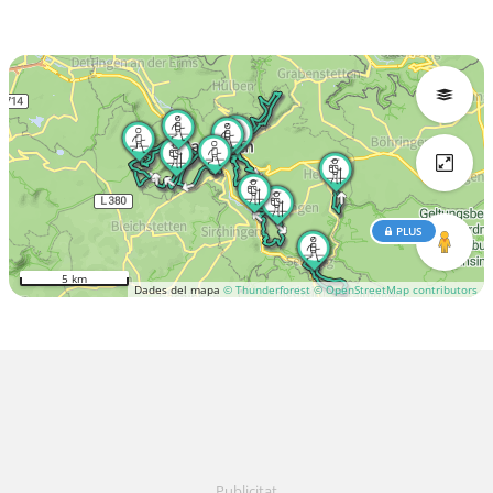
PLUS
5 km
Dades del mapa
© Thunderforest
© OpenStreetMap contributors
Publicitat