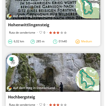
Auf dem Weg in Deutschland
Hohenwittlingensteig
Ruta de senderisme
·
0
·
6,02 km
285 m
01h40
Medium
Auf dem Weg in Deutschland
Hochbergsteig
Ruta de senderisme
·
0
·